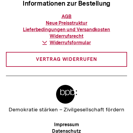
a
Informationen zur Bestellung
I
l
n
Informationen
AGB
t
zur
h
Neue Preisstruktur
Bestellung
:
Lieferbedingungen und Versandkosten
a
Widerrufsrecht
l
Download-
Widerrufsformular
Link:
t
:
VERTRAG WIDERRUFEN
Meta-
Links
Zur
Demokratie stärken –
Zivilgesellschaft fördern
Startseite
der
Meta-
Impressum
bpb
Navigation
Datenschutz