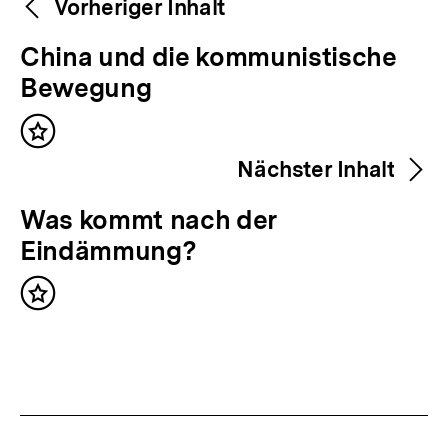
Weitere
Vorheriger Inhalt
Navigation
Inhalte
V
China und die kommunistische
o
Bewegung
r
Inhalt
h
merken
Nächster Inhalt
e
r
N
Was kommt nach der
i
ä
Eindämmung?
g
c
e
Inhalt
h
merken
r
s
I
t
n
e
h
r