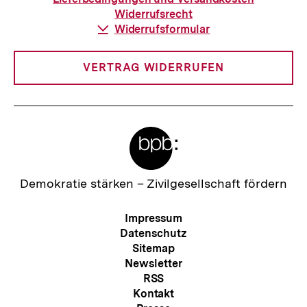
:
Widerrufsrecht
Download-
Widerrufsformular
Link:
VERTRAG WIDERRUFEN
Meta-
Links
Zur
Demokratie stärken –
Zivilgesellschaft fördern
Startseite
der
Meta-
Impressum
bpb
Navigation
Datenschutz
Sitemap
Newsletter
RSS
Kontakt