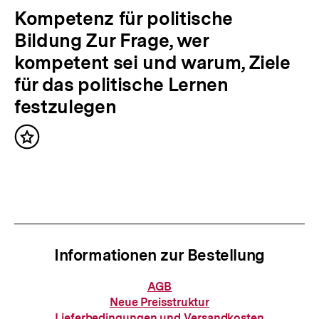
r
N
Kompetenz für politische
I
ä
Bildung Zur Frage, wer
n
c
kompetent sei und warum, Ziele
h
h
für das politische Lernen
a
s
festzulegen
l
t
t
Inhalt
e
merken
:
r
I
n
h
Informationen zur Bestellung
a
l
Informationen
AGB
zur
t
Neue Preisstruktur
Bestellung
Lieferbedingungen und Versandkosten