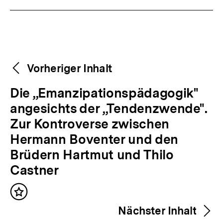
Weitere
Content-
Vorheriger Inhalt
Navigation
Inhalte
V
Die „Emanzipationspädagogik"
o
angesichts der „Tendenzwende".
r
Zur Kontroverse zwischen
h
Hermann Boventer und den
e
Brüdern Hartmut und Thilo
r
Castner
i
Inhalt
g
merken
Nächster Inhalt
e