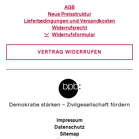
h
I
Informationen
AGB
a
zur
n
Neue Preisstruktur
Bestellung
l
Lieferbedingungen und Versandkosten
h
Widerrufsrecht
t
a
Download-
Widerrufsformular
:
Link:
l
t
VERTRAG WIDERRUFEN
:
Meta-
Links
Zur
Demokratie stärken –
Zivilgesellschaft fördern
Startseite
der
Meta-
Impressum
bpb
Navigation
Datenschutz
Sitemap