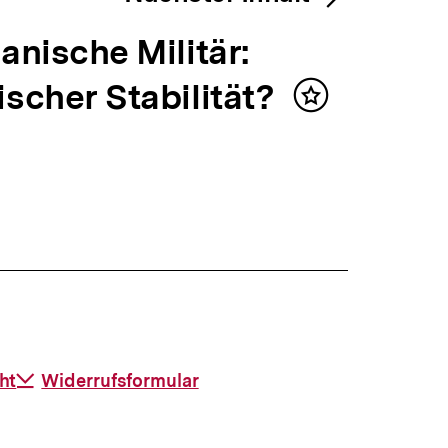
ianische Militär:
ischer Stabilität?
Inhalt
merken
ht
Download-
Widerrufsformular
Link: