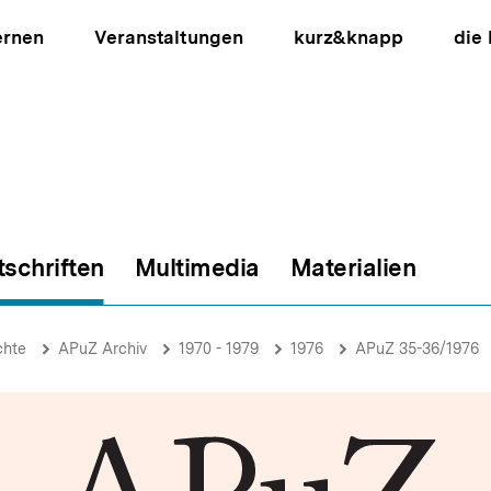
ernen
Veranstaltungen
kurz&knapp
die
tschriften
Multimedia
Materialien
ion
chte
APuZ Archiv
1970 - 1979
1976
APuZ 35-36/1976