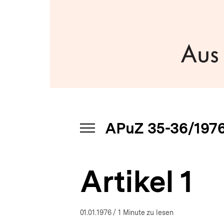
a
t
i
o
n
APuZ 35-36/197
INHALTSNAVIGATION
ÖFFNEN
Artikel 1
01.01.1976
/ 1 Minute zu lesen