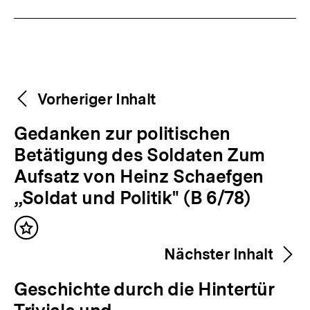
Fussnoten
Weitere
Content-
Vorheriger Inhalt
Navigation
Inhalte
V
Gedanken zur politischen
o
Betätigung des Soldaten Zum
r
Aufsatz von Heinz Schaefgen
h
„Soldat und Politik" (B 6/78)
e
Inhalt
r
merken
Nächster Inhalt
i
g
N
Geschichte durch die Hintertür
e