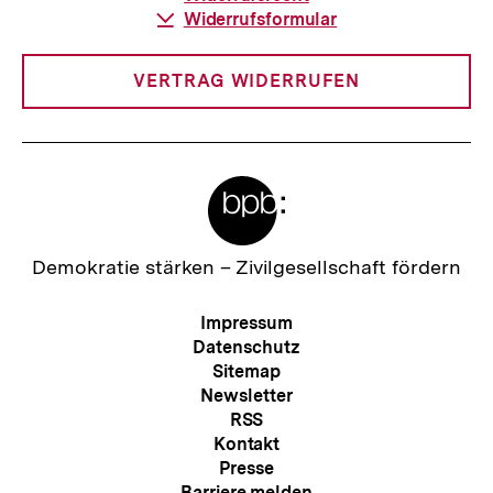
Download-
Widerrufsformular
Link:
VERTRAG WIDERRUFEN
Meta-
Links
Zur
Demokratie stärken –
Zivilgesellschaft fördern
Startseite
der
Meta-
Impressum
bpb
Navigation
Datenschutz
Sitemap
Newsletter
RSS
Kontakt
Presse
Barriere melden