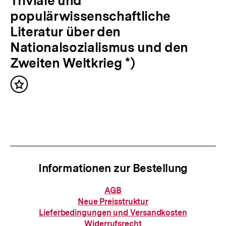
ä
Triviale und
r
c
populärwissenschaftliche
I
h
Literatur über den
n
s
Nationalsozialismus und den
h
t
Zweiten Weltkrieg *)
a
e
l
Inhalt
r
merken
t
I
:
n
h
a
Informationen zur Bestellung
l
t
Informationen
AGB
zur
:
Neue Preisstruktur
Bestellung
Lieferbedingungen und Versandkosten
Widerrufsrecht