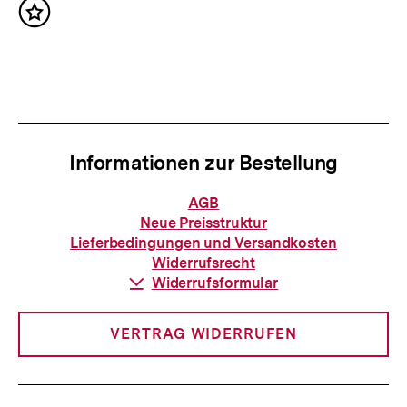
c
I
Inhalt
h
merken
n
s
h
t
a
e
l
r
t
Informationen zur Bestellung
I
:
n
Informationen
AGB
zur
h
Neue Preisstruktur
Bestellung
Lieferbedingungen und Versandkosten
a
Widerrufsrecht
l
Download-
Widerrufsformular
Link:
t
:
VERTRAG WIDERRUFEN