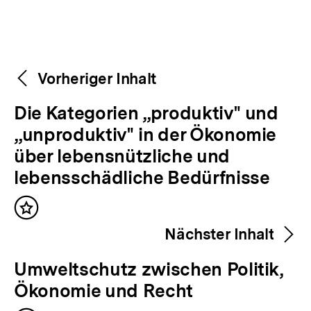
Weitere
Content-
Vorheriger Inhalt
Navigation
Inhalte
V
Die Kategorien „produktiv" und
o
„unproduktiv" in der Ökonomie
r
über lebensnützliche und
h
lebensschädliche Bedürfnisse
e
Inhalt
r
merken
Nächster Inhalt
i
g
N
Umweltschutz zwischen Politik,
e
ä
Ökonomie und Recht
r