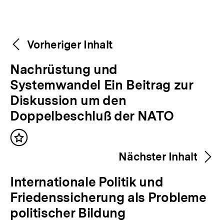
Weitere
Content-
Vorheriger Inhalt
Navigation
Inhalte
V
Nachrüstung und
o
Systemwandel Ein Beitrag zur
r
Diskussion um den
h
Doppelbeschluß der NATO
e
Inhalt
r
merken
Nächster Inhalt
i
g
N
Internationale Politik und
e
ä
Friedenssicherung als Probleme
r
c
politischer Bildung