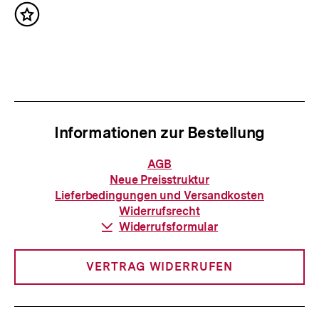
I
h
n
Inhalt
s
merken
h
t
a
e
l
r
t
I
:
Informationen zur Bestellung
n
h
Informationen
AGB
zur
a
Neue Preisstruktur
Bestellung
Lieferbedingungen und Versandkosten
l
Widerrufsrecht
t
Download-
Widerrufsformular
Link:
:
VERTRAG WIDERRUFEN