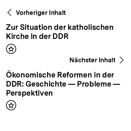
Weitere
Content-
Vorheriger Inhalt
Navigation
Inhalte
V
Zur Situation der katholischen
o
Kirche in der DDR
r
Inhalt
h
merken
Nächster Inhalt
e
r
N
Ökonomische Reformen in der
i
ä
DDR: Geschichte — Probleme —
g
c
Perspektiven
e
h
r
Inhalt
s
merken
I
t
n
e