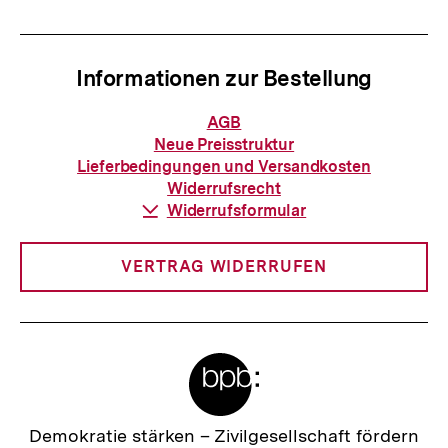
h
r
a
I
l
Informationen zur Bestellung
n
t
h
Informationen
AGB
:
zur
a
Neue Preisstruktur
Bestellung
Lieferbedingungen und Versandkosten
l
Widerrufsrecht
t
Download-
Widerrufsformular
Link:
:
VERTRAG WIDERRUFEN
Meta-
Links
Zur
Demokratie stärken –
Zivilgesellschaft fördern