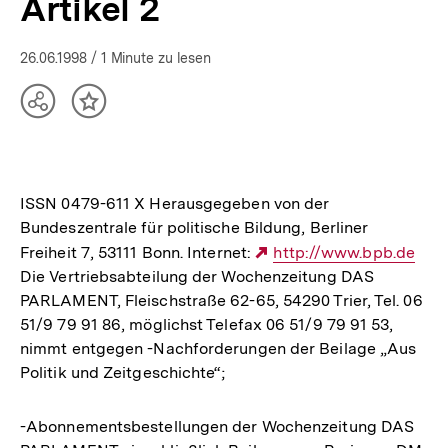
Artikel 2
26.06.1998
/ 1 Minute zu lesen
Teilen
Inhalt
Optionen
merken
anzeigen
ISSN 0479-611 X Herausgegeben von der
Bundeszentrale für politische Bildung, Berliner
Freiheit 7, 53111 Bonn. Internet:
Externer
http://www.bpb.de
Die Vertriebsabteilung der Wochenzeitung DAS
Link:
PARLAMENT, Fleischstraße 62-65, 54290 Trier, Tel. 06
51/9 79 91 86, möglichst Telefax 06 51/9 79 91 53,
nimmt entgegen -Nachforderungen der Beilage „Aus
Politik und Zeitgeschichte“;
-Abonnementsbestellungen der Wochenzeitung DAS