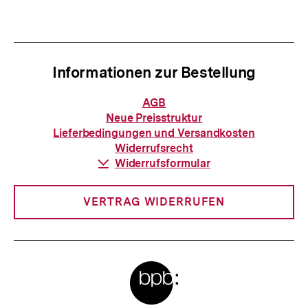
r
t
I
e
n
r
h
Informationen zur Bestellung
I
a
n
Informationen
AGB
l
zur
h
Neue Preisstruktur
Bestellung
t
Lieferbedingungen und Versandkosten
a
Widerrufsrecht
:
l
Download-
Widerrufsformular
Link:
t
:
VERTRAG WIDERRUFEN
Meta-
Links