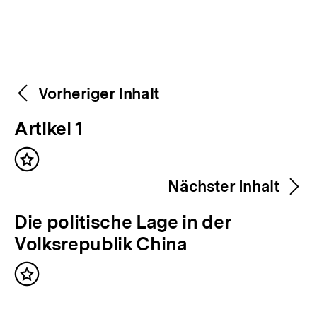
Weitere
Content-
Vorheriger Inhalt
Navigation
Inhalte
V
Artikel 1
o
Inhalt
r
merken
Nächster Inhalt
h
e
N
Die politische Lage in der
r
ä
Volksrepublik China
i
c
g
Inhalt
h
merken
e
s