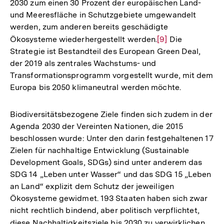
2030 zum einen 30 Prozent der europäischen Land-
und Meeresfläche in Schutzgebiete umgewandelt
werden, zum anderen bereits geschädigte
Ökosysteme wiederhergestellt werden.
Zur
[9]
Die
Strategie ist Bestandteil des European Green Deal,
Auflösung
der 2019 als zentrales Wachstums- und
der
Transformationsprogramm vorgestellt wurde, mit dem
Fußnote
Europa bis 2050 klimaneutral werden möchte.
Biodiversitätsbezogene Ziele finden sich zudem in der
Agenda 2030 der Vereinten Nationen, die 2015
beschlossen wurde: Unter den darin festgehaltenen 17
Zielen für nachhaltige Entwicklung (Sustainable
Development Goals, SDGs) sind unter anderem das
SDG 14 „Leben unter Wasser“ und das SDG 15 „Leben
an Land“ explizit dem Schutz der jeweiligen
Ökosysteme gewidmet. 193 Staaten haben sich zwar
nicht rechtlich bindend, aber politisch verpflichtet,
diese Nachhaltigkeitsziele bis 2030 zu verwirklichen.
Zur