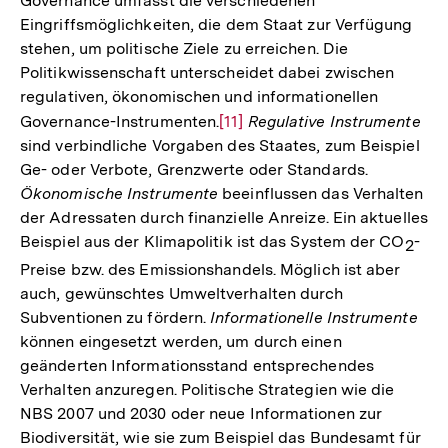
Governance umfasst die verschiedenen
Eingriffsmöglichkeiten, die dem Staat zur Verfügung
stehen, um politische Ziele zu erreichen. Die
Politikwissenschaft unterscheidet dabei zwischen
regulativen, ökonomischen und informationellen
Governance-Instrumenten.
Zur
[11]
Regulative Instrumente
sind verbindliche Vorgaben des Staates, zum Beispiel
Auflösung
Ge- oder Verbote, Grenzwerte oder Standards.
der
Ökonomische Instrumente
beeinflussen das Verhalten
Fußnote
der Adressaten durch finanzielle Anreize. Ein aktuelles
Beispiel aus der Klimapolitik ist das System der CO
-
2
Preise bzw. des Emissionshandels. Möglich ist aber
auch, gewünschtes Umweltverhalten durch
Subventionen zu fördern.
Informationelle Instrumente
können eingesetzt werden, um durch einen
geänderten Informationsstand entsprechendes
Verhalten anzuregen. Politische Strategien wie die
NBS 2007 und 2030 oder neue Informationen zur
Biodiversität, wie sie zum Beispiel das Bundesamt für