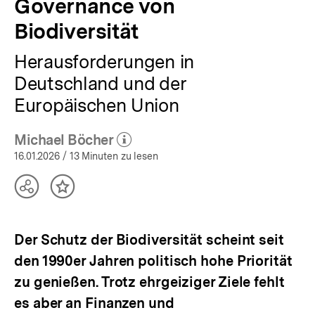
Governance von
Biodiversität
Herausforderungen in
Deutschland und der
Europäischen Union
Michael Böcher
(Mehr zum Autor)
öffnen
16.01.2026
/ 13 Minuten zu lesen
Teilen
Inhalt
Optionen
merken
anzeigen
Der Schutz der Biodiversität scheint seit
den 1990er Jahren politisch hohe Priorität
zu genießen. Trotz ehrgeiziger Ziele fehlt
es aber an Finanzen und