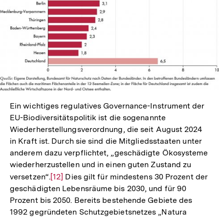
In
Lightbox
öffnen
Ein wichtiges regulatives Governance-Instrument der
EU-Biodiversitätspolitik ist die sogenannte
Wiederherstellungsverordnung, die seit August 2024
in Kraft ist. Durch sie sind die Mitgliedsstaaten unter
anderem dazu verpflichtet, „geschädigte Ökosysteme
wiederherzustellen und in einen guten Zustand zu
versetzen“.
Zur
[12]
Dies gilt für mindestens 30 Prozent der
geschädigten Lebensräume bis 2030, und für 90
Auflösung
Prozent bis 2050. Bereits bestehende Gebiete des
der
1992 gegründeten Schutzgebietsnetzes „Natura
Fußnote