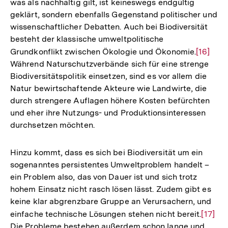
was als nachhaltig gilt, ist keineswegs endgültig
geklärt, sondern ebenfalls Gegenstand politischer und
wissenschaftlicher Debatten. Auch bei Biodiversität
besteht der klassische umweltpolitische
Grundkonflikt zwischen Ökologie und Ökonomie.
Zur
[16]
Während Naturschutzverbände sich für eine strenge
Auflösu
Biodiversitätspolitik einsetzen, sind es vor allem die
der
Natur bewirtschaftende Akteure wie Landwirte, die
Fußnote
durch strengere Auflagen höhere Kosten befürchten
und eher ihre Nutzungs- und Produktionsinteressen
durchsetzen möchten.
Hinzu kommt, dass es sich bei Biodiversität um ein
sogenanntes persistentes Umweltproblem handelt –
ein Problem also, das von Dauer ist und sich trotz
hohem Einsatz nicht rasch lösen lässt. Zudem gibt es
keine klar abgrenzbare Gruppe an Verursachern, und
einfache technische Lösungen stehen nicht bereit.
Zur
[17]
Die Probleme bestehen außerdem schon lange und
Auflös