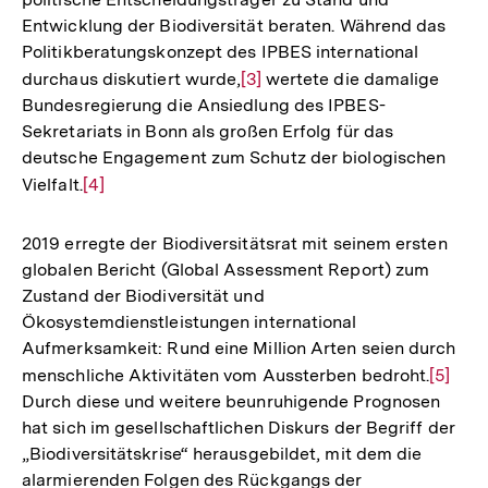
Entwicklung der Biodiversität beraten. Während das
Politikberatungskonzept des IPBES international
durchaus diskutiert wurde,
Zur
[3]
wertete die damalige
Bundesregierung die Ansiedlung des IPBES-
Auflösung
Sekretariats in Bonn als großen Erfolg für das
der
deutsche Engagement zum Schutz der biologischen
Fußnote
Vielfalt.
Zur
[4]
Auflösung
der
2019 erregte der Biodiversitätsrat mit seinem ersten
Fußnote
globalen Bericht (Global Assessment Report) zum
Zustand der Biodiversität und
Ökosystemdienstleistungen international
Aufmerksamkeit: Rund eine Million Arten seien durch
menschliche Aktivitäten vom Aussterben bedroht.
Zur
[5]
Durch diese und weitere beunruhigende Prognosen
Auflös
hat sich im gesellschaftlichen Diskurs der Begriff der
der
„Biodiversitätskrise“ herausgebildet, mit dem die
Fußnot
alarmierenden Folgen des Rückgangs der