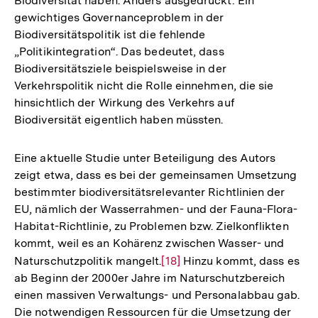
Biodiversität haben. Anders ausgedrückt: Ein
gewichtiges Governanceproblem in der
Biodiversitätspolitik ist die fehlende
„Politikintegration“. Das bedeutet, dass
Biodiversitätsziele beispielsweise in der
Verkehrspolitik nicht die Rolle einnehmen, die sie
hinsichtlich der Wirkung des Verkehrs auf
Biodiversität eigentlich haben müssten.
Eine aktuelle Studie unter Beteiligung des Autors
zeigt etwa, dass es bei der gemeinsamen Umsetzung
bestimmter biodiversitätsrelevanter Richtlinien der
EU, nämlich der Wasserrahmen- und der Fauna-Flora-
Habitat-Richtlinie, zu Problemen bzw. Zielkonflikten
kommt, weil es an Kohärenz zwischen Wasser- und
Naturschutzpolitik mangelt.
Zur
[18]
Hinzu kommt, dass es
ab Beginn der 2000er Jahre im Naturschutzbereich
Auflösung
einen massiven Verwaltungs- und Personalabbau gab.
der
Die notwendigen Ressourcen für die Umsetzung der
Fußnote