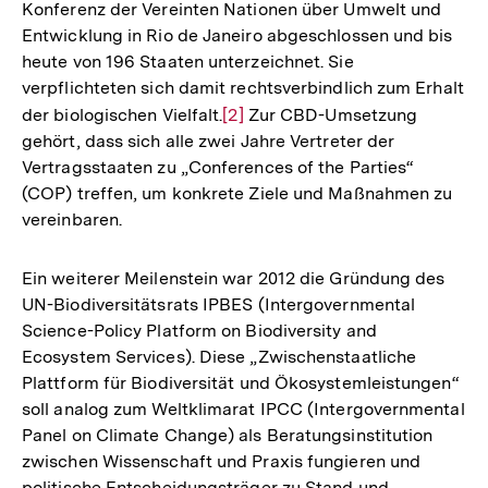
Konferenz der Vereinten Nationen über Umwelt und
Entwicklung in Rio de Janeiro abgeschlossen und bis
heute von 196 Staaten unterzeichnet. Sie
verpflichteten sich damit rechtsverbindlich zum Erhalt
der biologischen Vielfalt.
Zur
[2]
Zur CBD-Umsetzung
gehört, dass sich alle zwei Jahre Vertreter der
Auflösung
Vertragsstaaten zu „Conferences of the Parties“
der
(COP) treffen, um konkrete Ziele und Maßnahmen zu
Fußnote
vereinbaren.
Ein weiterer Meilenstein war 2012 die Gründung des
UN-Biodiversitätsrats IPBES (Intergovernmental
Science-Policy Platform on Biodiversity and
Ecosystem Services). Diese „Zwischenstaatliche
Plattform für Biodiversität und Ökosystemleistungen“
soll analog zum Weltklimarat IPCC (Intergovernmental
Panel on Climate Change) als Beratungsinstitution
zwischen Wissenschaft und Praxis fungieren und
politische Entscheidungsträger zu Stand und