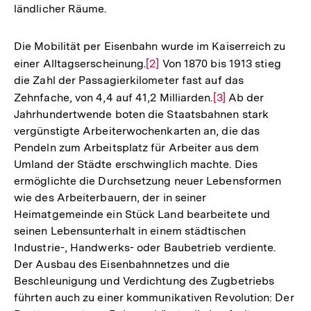
ländlicher Räume.
Die Mobilität per Eisenbahn wurde im Kaiserreich zu
einer Alltagserscheinung.
Zur
[2]
Von 1870 bis 1913 stieg
die Zahl der Passagierkilometer fast auf das
Auflösung
Zehnfache, von 4,4 auf 41,2 Milliarden.
Zur
[3]
Ab der
der
Jahrhundertwende boten die Staatsbahnen stark
Auflösung
Fußnote
vergünstigte Arbeiterwochenkarten an, die das
der
Pendeln zum Arbeitsplatz für Arbeiter aus dem
Fußnote
Umland der Städte erschwinglich machte. Dies
ermöglichte die Durchsetzung neuer Lebensformen
wie des Arbeiterbauern, der in seiner
Heimatgemeinde ein Stück Land bearbeitete und
seinen Lebensunterhalt in einem städtischen
Industrie-, Handwerks- oder Baubetrieb verdiente.
Der Ausbau des Eisenbahnnetzes und die
Beschleunigung und Verdichtung des Zugbetriebs
führten auch zu einer kommunikativen Revolution: Der