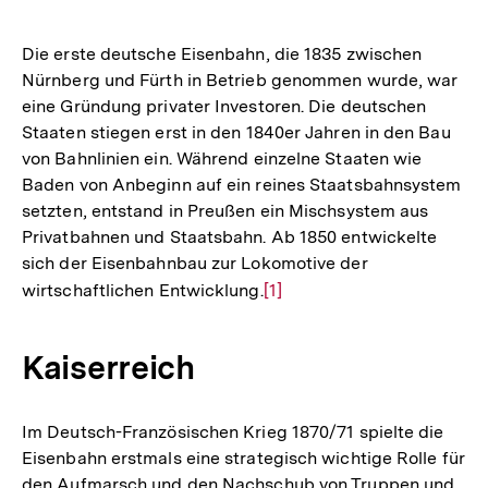
Die erste deutsche Eisenbahn, die 1835 zwischen
Nürnberg und Fürth in Betrieb genommen wurde, war
eine Gründung privater Investoren. Die deutschen
Staaten stiegen erst in den 1840er Jahren in den Bau
von Bahnlinien ein. Während einzelne Staaten wie
Baden von Anbeginn auf ein reines Staatsbahnsystem
setzten, entstand in Preußen ein Mischsystem aus
Privatbahnen und Staatsbahn. Ab 1850 entwickelte
sich der Eisenbahnbau zur Lokomotive der
wirtschaftlichen Entwicklung.
Zur
[1]
Auflösung
der
Kaiserreich
Fußnote
Im Deutsch-Französischen Krieg 1870/71 spielte die
Eisenbahn erstmals eine strategisch wichtige Rolle für
den Aufmarsch und den Nachschub von Truppen und