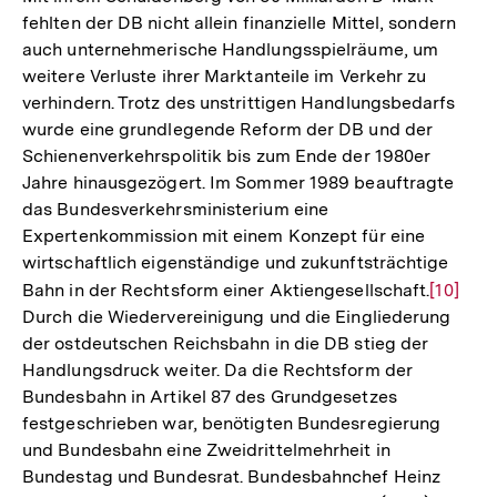
fehlten der DB nicht allein finanzielle Mittel, sondern
auch unternehmerische Handlungsspielräume, um
weitere Verluste ihrer Marktanteile im Verkehr zu
verhindern. Trotz des unstrittigen Handlungsbedarfs
wurde eine grundlegende Reform der DB und der
Schienenverkehrspolitik bis zum Ende der 1980er
Jahre hinausgezögert. Im Sommer 1989 beauftragte
das Bundesverkehrsministerium eine
Expertenkommission mit einem Konzept für eine
wirtschaftlich eigenständige und zukunftsträchtige
Bahn in der Rechtsform einer Aktiengesellschaft.
Zur
[10]
Durch die Wiedervereinigung und die Eingliederung
Auflösu
der ostdeutschen Reichsbahn in die DB stieg der
der
Handlungsdruck weiter. Da die Rechtsform der
Fußnot
Bundesbahn in Artikel 87 des Grundgesetzes
festgeschrieben war, benötigten Bundesregierung
und Bundesbahn eine Zweidrittelmehrheit in
Bundestag und Bundesrat. Bundesbahnchef Heinz