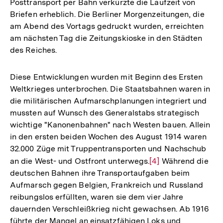
Posttransport per Bahn verkürzte die Laufzeit von
Briefen erheblich. Die Berliner Morgenzeitungen, die
am Abend des Vortags gedruckt wurden, erreichten
am nächsten Tag die Zeitungskioske in den Städten
des Reiches.
Diese Entwicklungen wurden mit Beginn des Ersten
Weltkrieges unterbrochen. Die Staatsbahnen waren in
die militärischen Aufmarschplanungen integriert und
mussten auf Wunsch des Generalstabs strategisch
wichtige "Kanonenbahnen" nach Westen bauen. Allein
in den ersten beiden Wochen des August 1914 waren
32.000 Züge mit Truppentransporten und Nachschub
an die West- und Ostfront unterwegs.
Zur
[4]
Während die
deutschen Bahnen ihre Transportaufgaben beim
Auflösung
Aufmarsch gegen Belgien, Frankreich und Russland
der
reibungslos erfüllten, waren sie dem vier Jahre
Fußnote
dauernden Verschleißkrieg nicht gewachsen. Ab 1916
führte der Mangel an einsatzfähigen Loks und