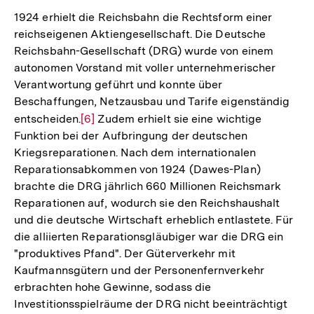
1924 erhielt die Reichsbahn die Rechtsform einer
reichseigenen Aktiengesellschaft. Die Deutsche
Reichsbahn-Gesellschaft (DRG) wurde von einem
autonomen Vorstand mit voller unternehmerischer
Verantwortung geführt und konnte über
Beschaffungen, Netzausbau und Tarife eigenständig
entscheiden.
Zur
[6]
Zudem erhielt sie eine wichtige
Funktion bei der Aufbringung der deutschen
Auflösung
Kriegsreparationen. Nach dem internationalen
der
Reparationsabkommen von 1924 (Dawes-Plan)
Fußnote
brachte die DRG jährlich 660 Millionen Reichsmark
Reparationen auf, wodurch sie den Reichshaushalt
und die deutsche Wirtschaft erheblich entlastete. Für
die alliierten Reparationsgläubiger war die DRG ein
"produktives Pfand". Der Güterverkehr mit
Kaufmannsgütern und der Personenfernverkehr
erbrachten hohe Gewinne, sodass die
Investitionsspielräume der DRG nicht beeinträchtigt