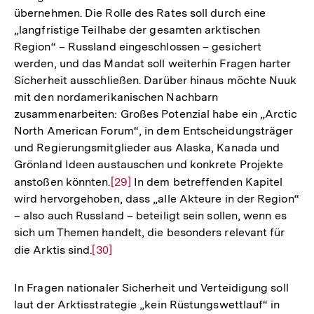
übernehmen. Die Rolle des Rates soll durch eine
„langfristige Teilhabe der gesamten arktischen
Region“ – Russland eingeschlossen – gesichert
werden, und das Mandat soll weiterhin Fragen harter
Sicherheit ausschließen. Darüber hinaus möchte Nuuk
mit den nordamerikanischen Nachbarn
zusammenarbeiten: Großes Potenzial habe ein „Arctic
North American Forum“, in dem Entscheidungsträger
und Regierungsmitglieder aus Alaska, Kanada und
Grönland Ideen austauschen und konkrete Projekte
anstoßen könnten.
Zur
[29]
In dem betreffenden Kapitel
wird hervorgehoben, dass „alle Akteure in der Region“
Auflösung
– also auch Russland – beteiligt sein sollen, wenn es
der
sich um Themen handelt, die besonders relevant für
Fußnote
die Arktis sind.
Zur
[30]
Auflösung
der
In Fragen nationaler Sicherheit und Verteidigung soll
Zum
Fußnote
laut der Arktisstrategie „kein Rüstungswettlauf“ in
Seite