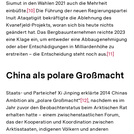
Siumut in den Wahlen 2021 auch die Mehrheit
einbüßte.
Zur
[10]
Die Führung der neuen Regierungspartei
Inuit Ataqatigiit bekräftigte die Ablehnung des
Auflösung
Kvanefjeld-Projekts, woran sich bis heute nichts
der
geändert hat. Das Bergbauunternehmen reichte 2023
Fußnote
eine Klage ein, um entweder eine Abbaugenehmigung
oder aber Entschädigungen in Milliardenhöhe zu
erstreiten – die Entscheidung steht noch aus.
Zur
[11]
Auflösung
der
China als polare Großmacht
Fußnote
Staats- und Parteichef Xi Jinping erklärte 2014 Chinas
Ambition als „polare Großmacht“
Zur
[12]
, nachdem es im
Jahr zuvor den Beobachterstatus beim Arktischen Rat
Auflösung
erhalten hatte – einem zwischenstaatlichen Forum,
der
das der Kooperation und Koordination zwischen
Fußnote
Arktisstaaten, indigenen Völkern und anderen