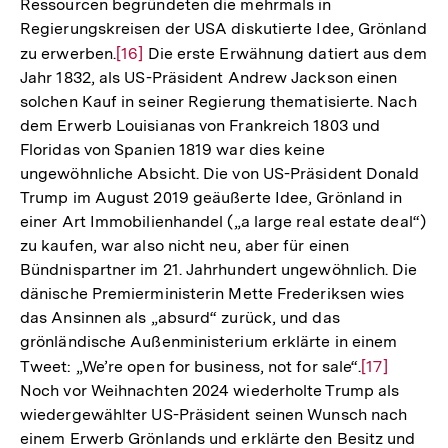
Ressourcen begründeten die mehrmals in
Regierungskreisen der USA diskutierte Idee, Grönland
zu erwerben.
Zur
[16]
Die erste Erwähnung datiert aus dem
Jahr 1832, als US-Präsident Andrew Jackson einen
Auflösung
solchen Kauf in seiner Regierung thematisierte. Nach
der
dem Erwerb Louisianas von Frankreich 1803 und
Fußnote
Floridas von Spanien 1819 war dies keine
ungewöhnliche Absicht. Die von US-Präsident Donald
Trump im August 2019 geäußerte Idee, Grönland in
einer Art Immobilienhandel („a large real estate deal“)
zu kaufen, war also nicht neu, aber für einen
Bündnispartner im 21. Jahrhundert ungewöhnlich. Die
dänische Premierministerin Mette Frederiksen wies
das Ansinnen als „absurd“ zurück, und das
grönländische Außenministerium erklärte in einem
Tweet: „We’re open for business, not for sale“.
Zur
[17]
Noch vor Weihnachten 2024 wiederholte Trump als
Auflösung
wiedergewählter US-Präsident seinen Wunsch nach
der
einem Erwerb Grönlands und erklärte den Besitz und
Fußnote