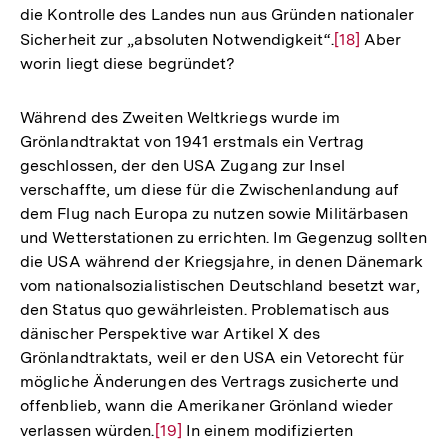
die Kontrolle des Landes nun aus Gründen nationaler
Sicherheit zur „absoluten Notwendigkeit“.
Zur
[18]
Aber
worin liegt diese begründet?
Auflösung
der
Fußnote
Während des Zweiten Weltkriegs wurde im
Grönlandtraktat von 1941 erstmals ein Vertrag
geschlossen, der den USA Zugang zur Insel
verschaffte, um diese für die Zwischenlandung auf
dem Flug nach Europa zu nutzen sowie Militärbasen
und Wetterstationen zu errichten. Im Gegenzug sollten
die USA während der Kriegsjahre, in denen Dänemark
vom nationalsozialistischen Deutschland besetzt war,
den Status quo gewährleisten. Problematisch aus
dänischer Perspektive war Artikel X des
Grönlandtraktats, weil er den USA ein Vetorecht für
mögliche Änderungen des Vertrags zusicherte und
offenblieb, wann die Amerikaner Grönland wieder
verlassen würden.
Zur
[19]
In einem modifizierten