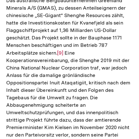
Das australische Bergbauunternehmen Greenland
Minerals A/S (GMAS), zu dessen Anteilseignern der
chinesische „SE-Gigant“ Shenghe Resources zählt,
hatte die Investitionskosten für Kvanefjeld als sein
Flaggschiffprojekt auf 1,36 Milliarden US-Dollar
geschätzt. Das Projekt sollte in der Bauphase 1171
Menschen beschäftigen und im Betrieb 787
Arbeitsplätze sichern.
Zur
[9]
Eine
Kooperationsvereinbarung, die Shenghe 2019 mit der
Auflösung
China National Nuclear Corporation traf, war jedoch
der
Anlass für die damalige grönländische
Fußnote
Oppositionspartei Inuit Ataqatigiit, kritisch nach dem
Inhalt dieser Übereinkunft und den Folgen des
Tagebaus für die Umwelt zu fragen. Die
Abbaugenehmigung scheiterte an
Umweltschutzprüfungen, und das innenpolitisch
strittige Projekt führte dazu, dass der amtierende
Premierminister Kim Kielsen im November 2020 nicht
nur den Parteivorsitz verlor, sondern seine Partei