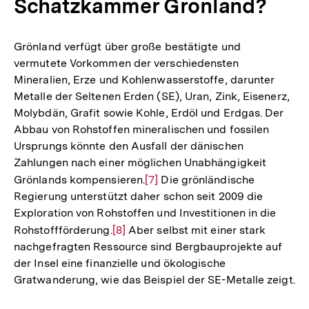
Schatzkammer Grönland?
Grönland verfügt über große bestätigte und
vermutete Vorkommen der verschiedensten
Mineralien, Erze und Kohlenwasserstoffe, darunter
Metalle der Seltenen Erden (SE), Uran, Zink, Eisenerz,
Molybdän, Grafit sowie Kohle, Erdöl und Erdgas. Der
Abbau von Rohstoffen mineralischen und fossilen
Ursprungs könnte den Ausfall der dänischen
Zahlungen nach einer möglichen Unabhängigkeit
Grönlands kompensieren.
Zur
[7]
Die grönländische
Regierung unterstützt daher schon seit 2009 die
Auflösung
Exploration von Rohstoffen und Investitionen in die
der
Rohstoffförderung.
Zur
[8]
Aber selbst mit einer stark
Fußnote
nachgefragten Ressource sind Bergbauprojekte auf
Auflösung
der Insel eine finanzielle und ökologische
der
Gratwanderung, wie das Beispiel der SE-Metalle zeigt.
Fußnote