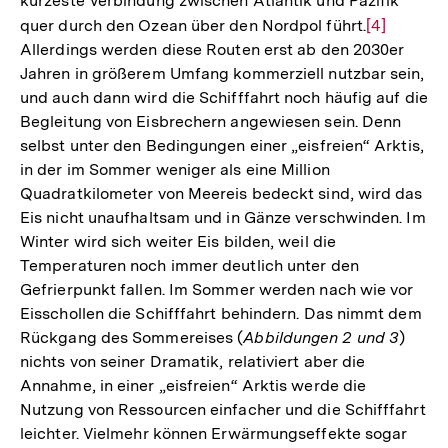
kürzeste Verbindung zwischen Atlantik und Pazifik
quer durch den Ozean über den Nordpol führt.
Zur
[4]
Allerdings werden diese Routen erst ab den 2030er
Auflösung
Jahren in größerem Umfang kommerziell nutzbar sein,
der
und auch dann wird die Schifffahrt noch häufig auf die
Fußnote
Begleitung von Eisbrechern angewiesen sein. Denn
selbst unter den Bedingungen einer „eisfreien“ Arktis,
in der im Sommer weniger als eine Million
Quadratkilometer von Meereis bedeckt sind, wird das
Eis nicht unaufhaltsam und in Gänze verschwinden. Im
Winter wird sich weiter Eis bilden, weil die
Temperaturen noch immer deutlich unter den
Gefrierpunkt fallen. Im Sommer werden nach wie vor
Eisschollen die Schifffahrt behindern. Das nimmt dem
Rückgang des Sommereises (
Abbildungen 2
und
3
)
nichts von seiner Dramatik, relativiert aber die
Annahme, in einer „eisfreien“ Arktis werde die
Nutzung von Ressourcen einfacher und die Schifffahrt
leichter. Vielmehr können Erwärmungseffekte sogar