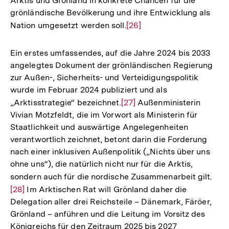
Arktis und Grönland in konkrete Chancen für die
grönländische Bevölkerung und ihre Entwicklung als
Nation umgesetzt werden soll.
Zur
[26]
Auflösung
der
Ein erstes umfassendes, auf die Jahre 2024 bis 2033
Fußnote
angelegtes Dokument der grönländischen Regierung
zur Außen-, Sicherheits- und Verteidigungspolitik
wurde im Februar 2024 publiziert und als
„Arktisstrategie“ bezeichnet.
Zur
[27]
Außenministerin
Vivian Motzfeldt, die im Vorwort als Ministerin für
Auflösung
Staatlichkeit und auswärtige Angelegenheiten
der
verantwortlich zeichnet, betont darin die Forderung
Fußnote
nach einer inklusiven Außenpolitik („Nichts über uns
ohne uns“), die natürlich nicht nur für die Arktis,
sondern auch für die nordische Zusammenarbeit gilt.
Zur
[28]
Im Arktischen Rat will Grönland daher die
Auf
Delegation aller drei Reichsteile – Dänemark, Färöer,
der
Grönland – anführen und die Leitung im Vorsitz des
Fuß
Königreichs für den Zeitraum 2025 bis 2027