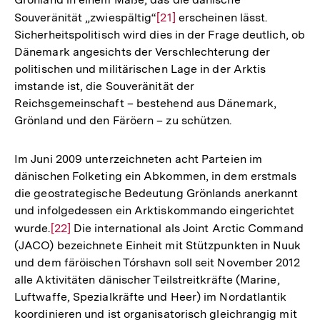
Souveränität „zwiespältig“
Zur
[21]
erscheinen lässt.
Sicherheitspolitisch wird dies in der Frage deutlich, ob
Auflösung
Dänemark angesichts der Verschlechterung der
der
politischen und militärischen Lage in der Arktis
Fußnote
imstande ist, die Souveränität der
Reichsgemeinschaft – bestehend aus Dänemark,
Grönland und den Färöern – zu schützen.
Im Juni 2009 unterzeichneten acht Parteien im
dänischen Folketing ein Abkommen, in dem erstmals
die geostrategische Bedeutung Grönlands anerkannt
und infolgedessen ein Arktiskommando eingerichtet
wurde.
Zur
[22]
Die international als Joint Arctic Command
(JACO) bezeichnete Einheit mit Stützpunkten in Nuuk
Auflösung
und dem färöischen Tórshavn soll seit November 2012
der
alle Aktivitäten dänischer Teilstreitkräfte (Marine,
Fußnote
Luftwaffe, Spezialkräfte und Heer) im Nordatlantik
koordinieren und ist organisatorisch gleichrangig mit