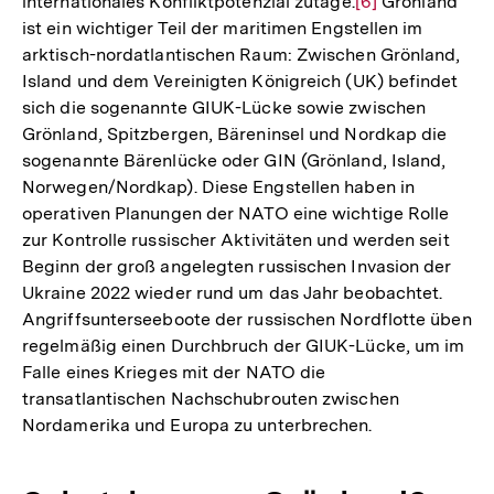
internationales Konfliktpotenzial zutage.
Zur
[6]
Grönland
ist ein wichtiger Teil der maritimen Engstellen im
Auflösung
arktisch-nordatlantischen Raum: Zwischen Grönland,
der
Island und dem Vereinigten Königreich (UK) befindet
Fußnote
sich die sogenannte GIUK-Lücke sowie zwischen
Grönland, Spitzbergen, Bäreninsel und Nordkap die
sogenannte Bärenlücke oder GIN (Grönland, Island,
Norwegen/Nordkap). Diese Engstellen haben in
operativen Planungen der NATO eine wichtige Rolle
zur Kontrolle russischer Aktivitäten und werden seit
Beginn der groß angelegten russischen Invasion der
Ukraine 2022 wieder rund um das Jahr beobachtet.
Angriffsunterseeboote der russischen Nordflotte üben
regelmäßig einen Durchbruch der GIUK-Lücke, um im
Falle eines Krieges mit der NATO die
transatlantischen Nachschubrouten zwischen
Nordamerika und Europa zu unterbrechen.