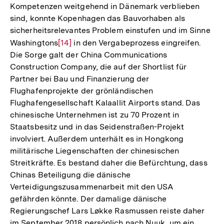
Kompetenzen weitgehend in Dänemark verblieben
Auflösung
sind, konnte Kopenhagen das Bauvorhaben als
der
sicherheitsrelevantes Problem einstufen und im Sinne
Fußnote
Washingtons
Zur
[14]
in den Vergabeprozess eingreifen.
Die Sorge galt der China Communications
Auflösung
Construction Company, die auf der Shortlist für
der
Partner bei Bau und Finanzierung der
Fußnote
Flughafenprojekte der grönländischen
Flughafengesellschaft Kalaallit Airports stand. Das
chinesische Unternehmen ist zu 70 Prozent in
Staatsbesitz und in das Seidenstraßen-Projekt
involviert. Außerdem unterhält es in Hongkong
militärische Liegenschaften der chinesischen
Streitkräfte. Es bestand daher die Befürchtung, dass
Chinas Beteiligung die dänische
Verteidigungszusammenarbeit mit den USA
gefährden könnte. Der damalige dänische
Regierungschef Lars Løkke Rasmussen reiste daher
im September 2018 persönlich nach Nuuk, um ein