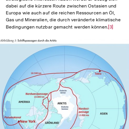
dabei auf die kürzere Route zwischen Ostasien und
Europa wie auch auf die reichen Ressourcen an Öl,
Gas und Mineralien, die durch veränderte klimatische
Bedingungen nutzbar gemacht werden können.
Zur
[3]
Auflösun
der
Fußnote
In
Lightbox
öffnen