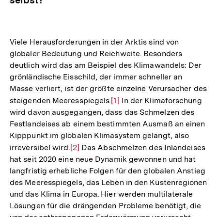
Viele Herausforderungen in der Arktis sind von
globaler Bedeutung und Reichweite. Besonders
deutlich wird das am Beispiel des Klimawandels: Der
grönländische Eisschild, der immer schneller an
Masse verliert, ist der größte einzelne Verursacher des
steigenden Meeresspiegels.
Zur
[1]
In der Klimaforschung
wird davon ausgegangen, dass das Schmelzen des
Auflösung
Festlandeises ab einem bestimmten Ausmaß an einen
der
Kipppunkt im globalen Klimasystem gelangt, also
Fußnote
irreversibel wird.
Zur
[2]
Das Abschmelzen des Inlandeises
hat seit 2020 eine neue Dynamik gewonnen und hat
Auflösung
langfristig erhebliche Folgen für den globalen Anstieg
der
des Meeresspiegels, das Leben in den Küstenregionen
Fußnote
und das Klima in Europa. Hier werden multilaterale
Lösungen für die drängenden Probleme benötigt, die