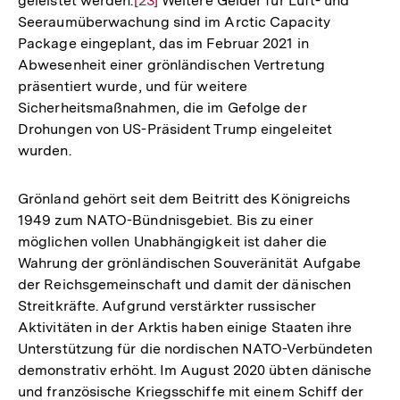
geleistet werden.
Zur
[23]
Weitere Gelder für Luft- und
Seeraumüberwachung sind im Arctic Capacity
Auflösung
Package eingeplant, das im Februar 2021 in
der
Abwesenheit einer grönländischen Vertretung
Fußnote
präsentiert wurde, und für weitere
Sicherheitsmaßnahmen, die im Gefolge der
Drohungen von US-Präsident Trump eingeleitet
wurden.
Grönland gehört seit dem Beitritt des Königreichs
1949 zum NATO-Bündnisgebiet. Bis zu einer
möglichen vollen Unabhängigkeit ist daher die
Wahrung der grönländischen Souveränität Aufgabe
der Reichsgemeinschaft und damit der dänischen
Streitkräfte. Aufgrund verstärkter russischer
Aktivitäten in der Arktis haben einige Staaten ihre
Unterstützung für die nordischen NATO-Verbündeten
demonstrativ erhöht. Im August 2020 übten dänische
und französische Kriegsschiffe mit einem Schiff der