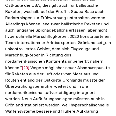
Ostküste der USA; dies gilt auch für ballistische
Raketen, weshalb auf der Pituffik Space Base auch
Radaranlagen zur Frühwarnung unterhalten werden.
Allerdings können jene zwar ballistische Raketen und
auch langsame Spionageballons erfassen, aber nicht
hyperschnelle Marschflugkörper. 2020 konstatierte ein
Team internationaler Arktisexperten, Grönland sei „ein
unkontrolliertes Gebiet, dem sich Flugzeuge und
Marschflugkörper in Richtung des
nordamerikanischen Kontinents unbemerkt nähern
können.“
Zur
[20]
Wegen möglicher neuer Abschusspunkte
für Raketen aus der Luft oder vom Meer aus und
Auflösung
Routen entlang der Ostküste Grönlands müsste der
der
Überwachungsbereich erweitert und in die
Fußnote
nordamerikanische Luftverteidigung integriert
werden. Neue Aufklärungsanlagen müssten auch in
Grönland stationiert werden, weil hyperschallschnelle
Waffensysteme bessere und frühere Aufklärung