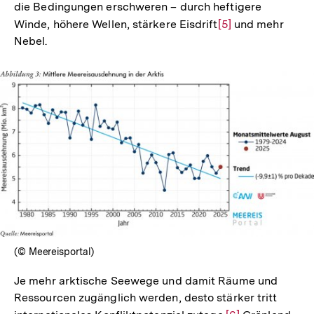
die Bedingungen erschweren – durch heftigere
Winde, höhere Wellen, stärkere Eisdrift
Zur
[5]
und mehr
Nebel.
Auflösung
der
Fußnote
In
Lightbox
öffnen
(© Meereisportal)
Je mehr arktische Seewege und damit Räume und
Ressourcen zugänglich werden, desto stärker tritt