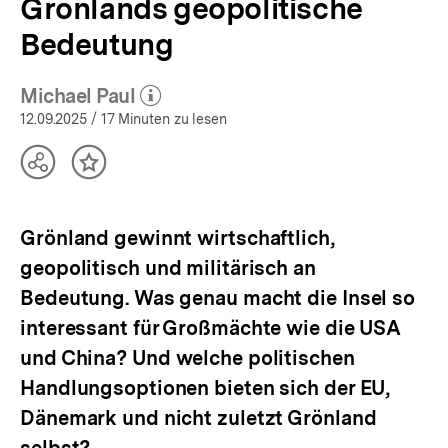
Grönlands geopolitische
Bedeutung
Michael Paul
(Mehr zum Autor)
öffnen
12.09.2025
/ 17 Minuten zu lesen
Teilen
Inhalt
Optionen
merken
anzeigen
Grönland gewinnt wirtschaftlich,
geopolitisch und militärisch an
Bedeutung. Was genau macht die Insel so
interessant für Großmächte wie die USA
und China? Und welche politischen
Handlungsoptionen bieten sich der EU,
Dänemark und nicht zuletzt Grönland
selbst?