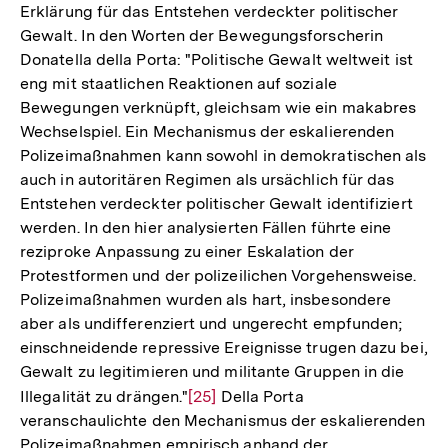
Erklärung für das Entstehen verdeckter politischer
Gewalt. In den Worten der Bewegungsforscherin
Donatella della Porta: "Politische Gewalt weltweit ist
eng mit staatlichen Reaktionen auf soziale
Bewegungen verknüpft, gleichsam wie ein makabres
Wechselspiel. Ein Mechanismus der eskalierenden
Polizeimaßnahmen kann sowohl in demokratischen als
auch in autoritären Regimen als ursächlich für das
Entstehen verdeckter politischer Gewalt identifiziert
werden. In den hier analysierten Fällen führte eine
reziproke Anpassung zu einer Eskalation der
Protestformen und der polizeilichen Vorgehensweise.
Polizeimaßnahmen wurden als hart, insbesondere
aber als undifferenziert und ungerecht empfunden;
einschneidende repressive Ereignisse trugen dazu bei,
Gewalt zu legitimieren und militante Gruppen in die
Illegalität zu drängen."
Zur
[25]
Della Porta
veranschaulichte den Mechanismus der eskalierenden
Auflösung
Polizeimaßnahmen empirisch anhand der
der