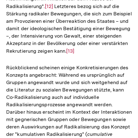
Radikalisierung".
Zur
[12]
Letzteres bezog sich auf die
Stärkung radikaler Bewegungen, die sich zum Beispiel
Auflösung
am Provozieren einer Überreaktion des Staates – und
der
damit der ideologischen Bestätigung einer Bewegung
Fußnote
–, der Intensivierung von Gewalt, einer steigenden
Akzeptanz in der Bevölkerung oder einer verstärkten
Rekrutierung zeigen kann.
Zur
[13]
Auflösung
der
Rückblickend scheinen einige Konkretisierungen des
Fußnote
Konzepts angebracht: Während es ursprünglich auf
Gruppen angewandt wurde und sich weitgehend auf
die Literatur zu sozialen Bewegungen stützte, kann
Co-Radikalisierung auch auf individuelle
Radikalisierungsprozesse angewandt werden.
Darüber hinaus erscheint im Kontext der Interaktionen
mit gegnerischen Gruppen oder Bewegungen sowie
deren Auswirkungen auf Radikalisierung das Konzept
der "kumulativen Radikalisierung" (
cumulative