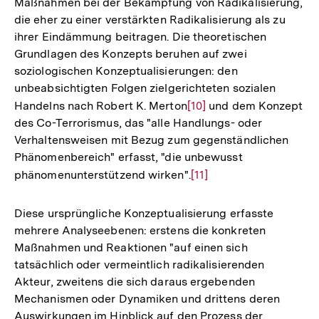
Maßnahmen bei der Bekämpfung von Radikalisierung,
der
die eher zu einer verstärkten Radikalisierung als zu
Fußnote
ihrer Eindämmung beitragen. Die theoretischen
Grundlagen des Konzepts beruhen auf zwei
soziologischen Konzeptualisierungen: den
unbeabsichtigten Folgen zielgerichteten sozialen
Handelns nach Robert K. Merton
Zur
[10]
und dem Konzept
des Co-Terrorismus, das "alle Handlungs- oder
Auflösung
Verhaltensweisen mit Bezug zum gegenständlichen
der
Phänomenbereich" erfasst, "die unbewusst
Fußnote
phänomenunterstützend wirken".
Zur
[11]
Auflösung
der
Diese ursprüngliche Konzeptualisierung erfasste
Fußnote
mehrere Analyseebenen: erstens die konkreten
Maßnahmen und Reaktionen "auf einen sich
tatsächlich oder vermeintlich radikalisierenden
Akteur, zweitens die sich daraus ergebenden
Mechanismen oder Dynamiken und drittens deren
Auswirkungen im Hinblick auf den Prozess der