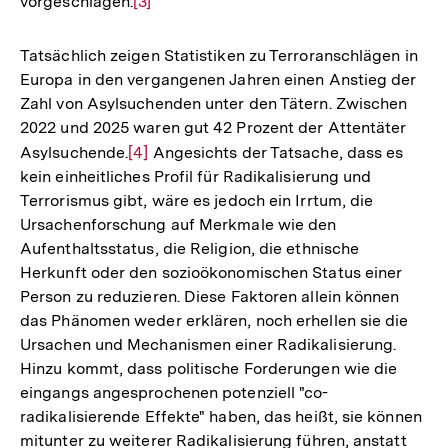
vorgeschlagen.
Zur
[3]
Auflösung
der
Tatsächlich zeigen Statistiken zu Terroranschlägen in
Fußnote
Europa in den vergangenen Jahren einen Anstieg der
Zahl von Asylsuchenden unter den Tätern. Zwischen
2022 und 2025 waren gut 42 Prozent der Attentäter
Asylsuchende.
Zur
[4]
Angesichts der Tatsache, dass es
kein einheitliches Profil für Radikalisierung und
Auflösung
Terrorismus gibt, wäre es jedoch ein Irrtum, die
der
Ursachenforschung auf Merkmale wie den
Fußnote
Aufenthaltsstatus, die Religion, die ethnische
Herkunft oder den sozioökonomischen Status einer
Person zu reduzieren. Diese Faktoren allein können
das Phänomen weder erklären, noch erhellen sie die
Ursachen und Mechanismen einer Radikalisierung.
Hinzu kommt, dass politische Forderungen wie die
eingangs angesprochenen potenziell "co-
radikalisierende Effekte" haben, das heißt, sie können
mitunter zu weiterer Radikalisierung führen, anstatt