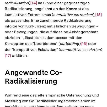
radicalisation
)
Zur
[14]
im Sinne einer gegenseitigen
Radikalisierung, angelehnt an das Konzept des
Auflösung
kumulativen Extremismus (
cumulative extremism
),
Zur
[15]
der
als passender. Eine zunehmende Radikalisierung
Auflö
Fußnote
infolge von Konkurrenz mit ähnlichen Bewegungen –
der
oder Bewegungen, die auf dieselbe Anhängerschaft
Fußno
abzielen –, lässt sich zudem besser mit den
Konzepten des "Überbietens" (
outbidding
)
Zur
[16]
oder
der "kompetitiven Eskalation" (
competitive escalation
Auflösung
)
Zu
[17]
erklären.
der
Au
Fußnote
de
Fu
Angewandte Co-
Radikalisierung
Während eine gezielte empirische Untersuchung und
Messung von Co-Radikalisierungsmechanismen im
Verhältnis zu herkömmlicher Radikalisierung noch