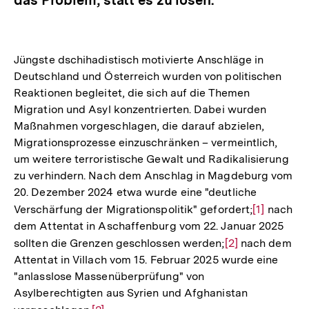
Jüngste dschihadistisch motivierte Anschläge in
Deutschland und Österreich wurden von politischen
Reaktionen begleitet, die sich auf die Themen
Migration und Asyl konzentrierten. Dabei wurden
Maßnahmen vorgeschlagen, die darauf abzielen,
Migrationsprozesse einzuschränken – vermeintlich,
um weitere terroristische Gewalt und Radikalisierung
zu verhindern. Nach dem Anschlag in Magdeburg vom
20. Dezember 2024 etwa wurde eine "deutliche
Verschärfung der Migrationspolitik" gefordert;
Zur
[1]
nach
dem Attentat in Aschaffenburg vom 22. Januar 2025
Auflösung
sollten die Grenzen geschlossen werden;
Zur
[2]
nach dem
der
Attentat in Villach vom 15. Februar 2025 wurde eine
Auflösung
Fußnote
"anlasslose Massenüberprüfung" von
der
Asylberechtigten aus Syrien und Afghanistan
Fußnote