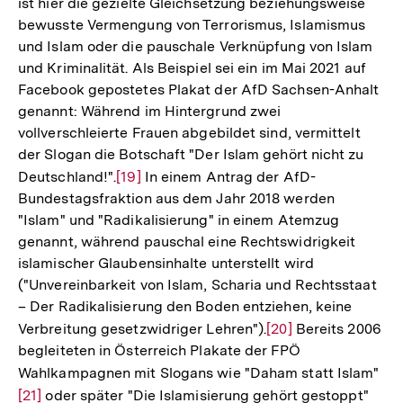
ist hier die gezielte Gleichsetzung beziehungsweise
bewusste Vermengung von Terrorismus, Islamismus
und Islam oder die pauschale Verknüpfung von Islam
und Kriminalität. Als Beispiel sei ein im Mai 2021 auf
Facebook gepostetes Plakat der AfD Sachsen-Anhalt
genannt: Während im Hintergrund zwei
vollverschleierte Frauen abgebildet sind, vermittelt
der Slogan die Botschaft "Der Islam gehört nicht zu
Deutschland!".
Zur
[19]
In einem Antrag der AfD-
Bundestagsfraktion aus dem Jahr 2018 werden
Auflösung
"Islam" und "Radikalisierung" in einem Atemzug
der
genannt, während pauschal eine Rechtswidrigkeit
Fußnote
islamischer Glaubensinhalte unterstellt wird
("Unvereinbarkeit von Islam, Scharia und Rechtsstaat
– Der Radikalisierung den Boden entziehen, keine
Verbreitung gesetzwidriger Lehren").
Zur
[20]
Bereits 2006
begleiteten in Österreich Plakate der FPÖ
Auflösung
Wahlkampagnen mit Slogans wie "Daham statt Islam"
Zur
der
[21]
oder später "Die Islamisierung gehört gestoppt"
Zur
Auf
Fußnote