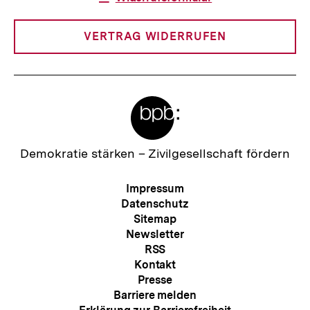
Link:
VERTRAG WIDERRUFEN
Meta-
Links
Zur
Demokratie stärken –
Zivilgesellschaft fördern
Startseite
der
Meta-
Impressum
bpb
Navigation
Datenschutz
Sitemap
Newsletter
RSS
Kontakt
Presse
Barriere melden