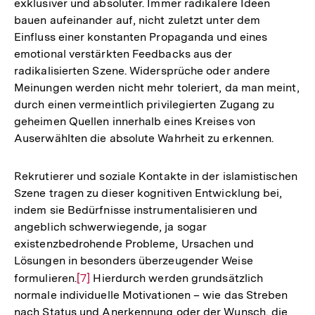
exklusiver und absoluter. Immer radikalere Ideen
bauen aufeinander auf, nicht zuletzt unter dem
Einfluss einer konstanten Propaganda und eines
emotional verstärkten Feedbacks aus der
radikalisierten Szene. Widersprüche oder andere
Meinungen werden nicht mehr toleriert, da man meint,
durch einen vermeintlich privilegierten Zugang zu
geheimen Quellen innerhalb eines Kreises von
Auserwählten die absolute Wahrheit zu erkennen.
Rekrutierer und soziale Kontakte in der islamistischen
Szene tragen zu dieser kognitiven Entwicklung bei,
indem sie Bedürfnisse instrumentalisieren und
angeblich schwerwiegende, ja sogar
existenzbedrohende Probleme, Ursachen und
Lösungen in besonders überzeugender Weise
formulieren.
Zur
[7]
Hierdurch werden grundsätzlich
normale individuelle Motivationen – wie das Streben
Auflösung
nach Status und Anerkennung oder der Wunsch, die
der