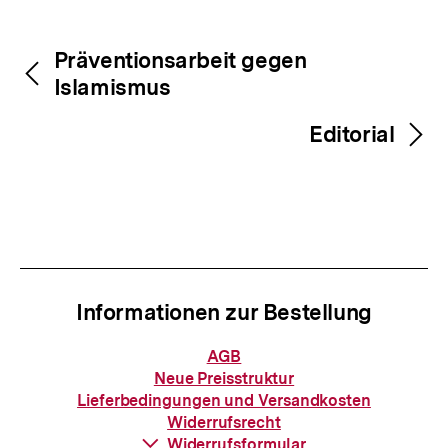
Inhaltsnavigation
Inhaltsnavigation
Präventionsarbeit gegen
Islamismus
Editorial
Informationen zur Bestellung
Informationen
AGB
zur
Neue Preisstruktur
Bestellung
Lieferbedingungen und Versandkosten
Widerrufsrecht
Download-
Widerrufsformular