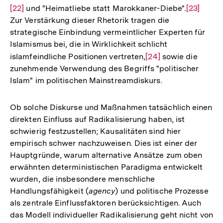
[22]
und "Heimatliebe statt Marokkaner-Diebe".
Zur
[23]
Aufl
der
Zur Verstärkung dieser Rhetorik tragen die
Auflösun
der
Fuß
strategische Einbindung vermeintlicher Experten für
der
Fußn
Islamismus bei, die in Wirklichkeit schlicht
Fußnote
islamfeindliche Positionen vertreten,
Zur
[24]
sowie die
zunehmende Verwendung des Begriffs "politischer
Auflösung
Islam" im politischen Mainstreamdiskurs.
der
Fußnote
Ob solche Diskurse und Maßnahmen tatsächlich einen
direkten Einfluss auf Radikalisierung haben, ist
schwierig festzustellen; Kausalitäten sind hier
empirisch schwer nachzuweisen. Dies ist einer der
Hauptgründe, warum alternative Ansätze zum oben
erwähnten deterministischen Paradigma entwickelt
wurden, die insbesondere menschliche
Handlungsfähigkeit (
agency
) und politische Prozesse
als zentrale Einflussfaktoren berücksichtigen. Auch
das Modell individueller Radikalisierung geht nicht von