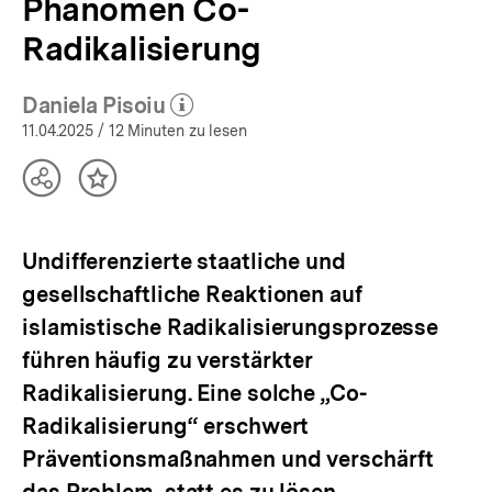
Phänomen Co-
Radikalisierung
Daniela Pisoiu
(Mehr zum Autor)
öffnen
11.04.2025
/ 12 Minuten zu lesen
Teilen
Inhalt
Optionen
merken
anzeigen
Undifferenzierte staatliche und
gesellschaftliche Reaktionen auf
islamistische Radikalisierungsprozesse
führen häufig zu verstärkter
Radikalisierung. Eine solche „Co-
Radikalisierung“ erschwert
Präventionsmaßnahmen und verschärft
das Problem, statt es zu lösen.