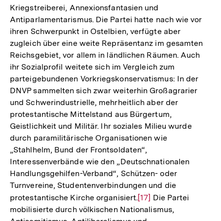
Kriegstreiberei, Annexionsfantasien und
Fu
Antiparlamentarismus. Die Partei hatte nach wie vor
ihren Schwerpunkt in Ostelbien, verfügte aber
zugleich über eine weite Repräsentanz im gesamten
Reichsgebiet, vor allem in ländlichen Räumen. Auch
ihr Sozialprofil weitete sich im Vergleich zum
parteigebundenen Vorkriegskonservatismus: In der
DNVP sammelten sich zwar weiterhin Großagrarier
und Schwerindustrielle, mehrheitlich aber der
protestantische Mittelstand aus Bürgertum,
Geistlichkeit und Militär. Ihr soziales Milieu wurde
durch paramilitärische Organisationen wie
„Stahlhelm, Bund der Frontsoldaten“,
Interessenverbände wie den „Deutschnationalen
Handlungsgehilfen-Verband“, Schützen- oder
Turnvereine, Studentenverbindungen und die
protestantische Kirche organisiert.
Zur
[17]
Die Partei
mobilisierte durch völkischen Nationalismus,
Auflösung