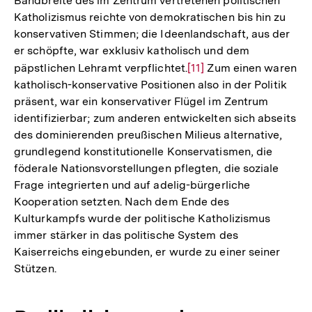
Bandbreite des im Zentrum vertretenen politischen
Katholizismus reichte von demokratischen bis hin zu
konservativen Stimmen; die Ideenlandschaft, aus der
er schöpfte, war exklusiv katholisch und dem
päpstlichen Lehramt verpflichtet.
Zur
[11]
Zum einen waren
katholisch-konservative Positionen also in der Politik
Auflösung
präsent, war ein konservativer Flügel im Zentrum
der
identifizierbar; zum anderen entwickelten sich abseits
Fußnote
des dominierenden preußischen Milieus alternative,
grundlegend konstitutionelle Konservatismen, die
föderale Nationsvorstellungen pflegten, die soziale
Frage integrierten und auf adelig-bürgerliche
Kooperation setzten. Nach dem Ende des
Kulturkampfs wurde der politische Katholizismus
immer stärker in das politische System des
Kaiserreichs eingebunden, er wurde zu einer seiner
Stützen.