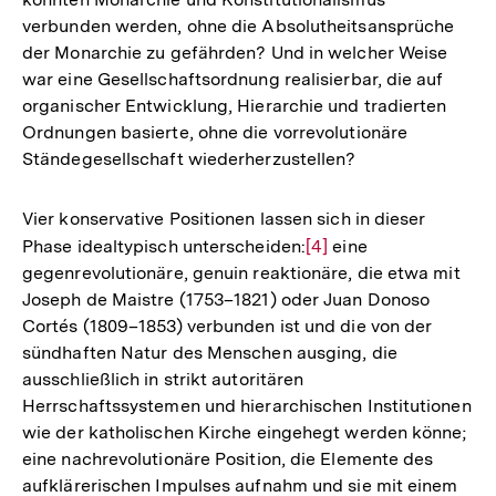
verbunden werden, ohne die Absolutheitsansprüche
der Monarchie zu gefährden? Und in welcher Weise
war eine Gesellschaftsordnung realisierbar, die auf
organischer Entwicklung, Hierarchie und tradierten
Ordnungen basierte, ohne die vorrevolutionäre
Ständegesellschaft wiederherzustellen?
Vier konservative Positionen lassen sich in dieser
Phase idealtypisch unterscheiden:
Zur
[4]
eine
gegenrevolutionäre, genuin reaktionäre, die etwa mit
Auflösung
Joseph de Maistre (1753–1821) oder Juan Donoso
der
Cortés (1809–1853) verbunden ist und die von der
Fußnote
sündhaften Natur des Menschen ausging, die
ausschließlich in strikt autoritären
Herrschaftssystemen und hierarchischen Institutionen
wie der katholischen Kirche eingehegt werden könne;
eine nachrevolutionäre Position, die Elemente des
aufklärerischen Impulses aufnahm und sie mit einem