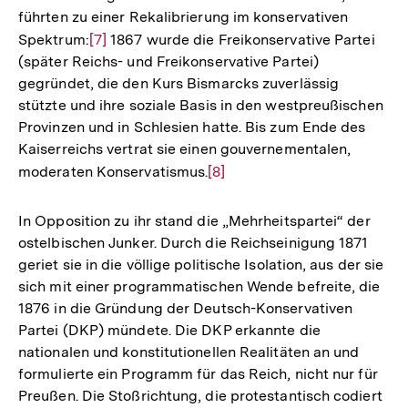
führten zu einer Rekalibrierung im konservativen
Spektrum:
Zur
[7]
1867 wurde die Freikonservative Partei
(später Reichs- und Freikonservative Partei)
Auflösung
gegründet, die den Kurs Bismarcks zuverlässig
der
stützte und ihre soziale Basis in den westpreußischen
Fußnote
Provinzen und in Schlesien hatte. Bis zum Ende des
Kaiserreichs vertrat sie einen gouvernementalen,
moderaten Konservatismus.
Zur
[8]
Auflösung
der
In Opposition zu ihr stand die „Mehrheitspartei“ der
Fußnote
ostelbischen Junker. Durch die Reichseinigung 1871
geriet sie in die völlige politische Isolation, aus der sie
sich mit einer programmatischen Wende befreite, die
1876 in die Gründung der Deutsch-Konservativen
Partei (DKP) mündete. Die DKP erkannte die
nationalen und konstitutionellen Realitäten an und
formulierte ein Programm für das Reich, nicht nur für
Preußen. Die Stoßrichtung, die protestantisch codiert