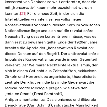
konservativen Denkens so weit entfernten, dass sie
mit „konservativ“ kaum mehr bezeichnet werden
konnten.
Zur
[21]
Für die neue Zeit, in der sich die
Intellektuellen wähnten, sei ein völlig neuer
Auflösung
Konservatismus vonnöten, dessen Kern im völkischen
der
Nationalismus liege und sich auf die revolutionäre
Fußnote
Neuschaffung dessen konzentrieren müsse, was es
dann erst zu bewahren gelte. Ende der 1920er Jahre
brachte die Aporie der „konservativen Revolution“
dieses Denken auf den Begriff. Der antirevolutionäre
Impuls des Konservatismus wurde in sein Gegenteil
verkehrt. Der Weimarer Rechtsintellektualismus, der
sich in einem Geflecht aus Zeitschriften, exklusiven
Zirkeln und Herrenclubs organisierte, theoretisierte
zentrale Denkfiguren, die bis in die Gegenwart die
radikal-rechte Ideologie prägen, wie etwa den
„totalen Staat“ (Ernst Forsthoff),
Antiparlamentarismus, Dezisionismus und illiberale
Zum
Demokratie (Carl Schmitt), soldatische Männlichkeit
Seite