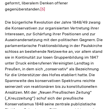
geformt, liberalem Denken offener
gegenüberstanden.
Zur
[5]
Auflösung
der
Die bürgerliche Revolution der Jahre 1848/49 zwang
Fußnote
die Konservativen zur organisierten Vertretung ihrer
Interessen, zur Schärfung ihrer Positionen und zur
Auseinandersetzung mit den politischen Gegnern. Die
parlamentarische Fraktionsbildung in der Paulskirche
schloss an bestehende Netzwerke an, vor allem stand
sie in Kontinuität zur losen Gruppenbildung im 1847
unter Druck einberufenen Vereinigten Landtag in
Preußen, in dem sich „conservativ“ als Bezeichnung
für die Unterstützer des Hofes etabliert hatte. Die
Spannweite des konservativen Spektrums reichte
seinerzeit von reaktionären bis zu konstitutionellen
Ansätzen. Mit der „Neuen Preußischen Zeitung“
(„Kreuzzeitung“) schuf sich der preußische
Konservatismus 1848 seine zentrale publizistische