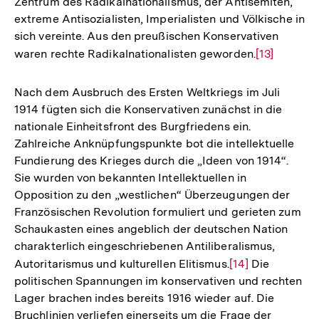
Zentrum des Radikalnationalismus, der Antisemiten,
extreme Antisozialisten, Imperialisten und Völkische in
sich vereinte. Aus den preußischen Konservativen
waren rechte Radikalnationalisten geworden.
Zur
[13]
Auflösung
der
Nach dem Ausbruch des Ersten Weltkriegs im Juli
Fußnote
1914 fügten sich die Konservativen zunächst in die
nationale Einheitsfront des Burgfriedens ein.
Zahlreiche Anknüpfungspunkte bot die intellektuelle
Fundierung des Krieges durch die „Ideen von 1914“.
Sie wurden von bekannten Intellektuellen in
Opposition zu den „westlichen“ Überzeugungen der
Französischen Revolution formuliert und gerieten zum
Schaukasten eines angeblich der deutschen Nation
charakterlich eingeschriebenen Antiliberalismus,
Autoritarismus und kulturellen Elitismus.
Zur
[14]
Die
politischen Spannungen im konservativen und rechten
Auflösung
Lager brachen indes bereits 1916 wieder auf. Die
der
Bruchlinien verliefen einerseits um die Frage der
Fußnote