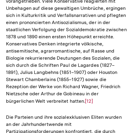
vorangetrieben. Viele Konservative reagierten mit
Unbehagen auf diese gewaltigen Umbrüche, ergingen
sich in Kulturkritik und Verfallsnarrativen und pflegten
einen prononcierten Antisozialismus, der in der
staatlichen Verfolgung der Sozialdemokratie zwischen
1878 und 1890 einen ersten Höhepunkt erreichte.
Konservatives Denken integrierte völkische,
antisemitische, agrarromantische, auf Rasse und
Biologie rekurrierende Deutungen des Sozialen, die
sich durch die Schriften Paul de Lagardes (1827–
1891), Julius Langbehns (1851–1907) oder Houston
Stewart Chamberlains (1855–1927) sowie die
Rezeption der Werke von Richard Wagner, Friedrich
Nietzsche oder Arthur de Gobineau in der
bürgerlichen Welt verbreitet hatten.
Zur
[12]
Auflösung
der
Die Parteien und ihre sozialexklusiven Eliten wurden
Fußnote
an der Jahrhundertwende mit
Partizipationsforderungen konfrontiert, die durch