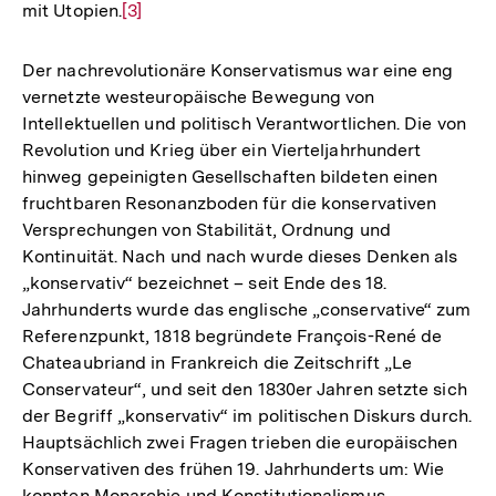
mit Utopien.
Zur
[3]
Auflösung
der
Der nachrevolutionäre Konservatismus war eine eng
Fußnote
vernetzte westeuropäische Bewegung von
Intellektuellen und politisch Verantwortlichen. Die von
Revolution und Krieg über ein Vierteljahrhundert
hinweg gepeinigten Gesellschaften bildeten einen
fruchtbaren Resonanzboden für die konservativen
Versprechungen von Stabilität, Ordnung und
Kontinuität. Nach und nach wurde dieses Denken als
„konservativ“ bezeichnet – seit Ende des 18.
Jahrhunderts wurde das englische „conservative“ zum
Referenzpunkt, 1818 begründete François-René de
Chateaubriand in Frankreich die Zeitschrift „Le
Conservateur“, und seit den 1830er Jahren setzte sich
der Begriff „konservativ“ im politischen Diskurs durch.
Hauptsächlich zwei Fragen trieben die europäischen
Konservativen des frühen 19. Jahrhunderts um: Wie
konnten Monarchie und Konstitutionalismus