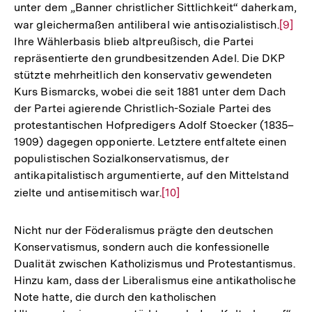
unter dem „Banner christlicher Sittlichkeit“ daherkam,
war gleichermaßen antiliberal wie antisozialistisch.
Zur
[9]
Ihre Wählerbasis blieb altpreußisch, die Partei
Auflö
repräsentierte den grundbesitzenden Adel. Die DKP
der
stützte mehrheitlich den konservativ gewendeten
Fußno
Kurs Bismarcks, wobei die seit 1881 unter dem Dach
der Partei agierende Christlich-Soziale Partei des
protestantischen Hofpredigers Adolf Stoecker (1835–
1909) dagegen opponierte. Letztere entfaltete einen
populistischen Sozialkonservatismus, der
antikapitalistisch argumentierte, auf den Mittelstand
zielte und antisemitisch war.
Zur
[10]
Auflösung
der
Nicht nur der Föderalismus prägte den deutschen
Fußnote
Konservatismus, sondern auch die konfessionelle
Dualität zwischen Katholizismus und Protestantismus.
Hinzu kam, dass der Liberalismus eine antikatholische
Note hatte, die durch den katholischen