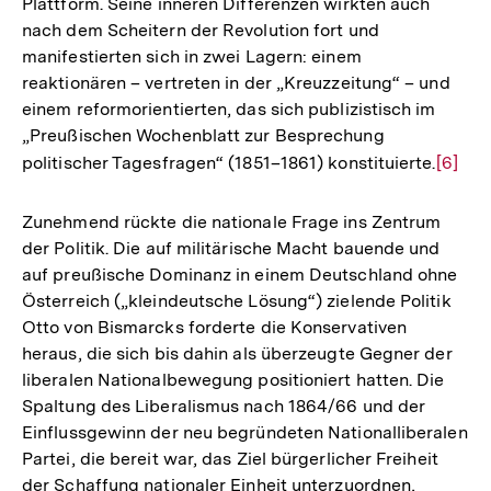
Plattform. Seine inneren Differenzen wirkten auch
nach dem Scheitern der Revolution fort und
manifestierten sich in zwei Lagern: einem
reaktionären – vertreten in der „Kreuzzeitung“ – und
einem reformorientierten, das sich publizistisch im
„Preußischen Wochenblatt zur Besprechung
politischer Tagesfragen“ (1851–1861) konstituierte.
Zur
[6]
Auflö
der
Zunehmend rückte die nationale Frage ins Zentrum
Fußno
der Politik. Die auf militärische Macht bauende und
auf preußische Dominanz in einem Deutschland ohne
Österreich („kleindeutsche Lösung“) zielende Politik
Otto von Bismarcks forderte die Konservativen
heraus, die sich bis dahin als überzeugte Gegner der
liberalen Nationalbewegung positioniert hatten. Die
Spaltung des Liberalismus nach 1864/66 und der
Einflussgewinn der neu begründeten Nationalliberalen
Partei, die bereit war, das Ziel bürgerlicher Freiheit
der Schaffung nationaler Einheit unterzuordnen,