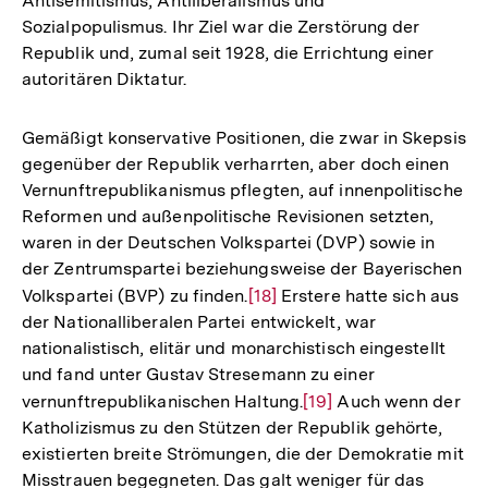
Antisemitismus, Antiliberalismus und
der
Sozialpopulismus. Ihr Ziel war die Zerstörung der
Fußnote
Republik und, zumal seit 1928, die Errichtung einer
autoritären Diktatur.
Gemäßigt konservative Positionen, die zwar in Skepsis
gegenüber der Republik verharrten, aber doch einen
Vernunftrepublikanismus pflegten, auf innenpolitische
Reformen und außenpolitische Revisionen setzten,
waren in der Deutschen Volkspartei (DVP) sowie in
der Zentrumspartei beziehungsweise der Bayerischen
Volkspartei (BVP) zu finden.
Zur
[18]
Erstere hatte sich aus
der Nationalliberalen Partei entwickelt, war
Auflösung
nationalistisch, elitär und monarchistisch eingestellt
der
und fand unter Gustav Stresemann zu einer
Fußnote
vernunftrepublikanischen Haltung.
Zur
[19]
Auch wenn der
Katholizismus zu den Stützen der Republik gehörte,
Auflösung
existierten breite Strömungen, die der Demokratie mit
der
Misstrauen begegneten. Das galt weniger für das
Fußnote