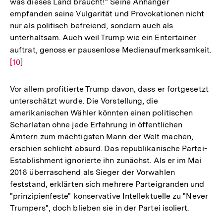
was dieses Land braucht!" Seine Anhänger
empfanden seine Vulgarität und Provokationen nicht
nur als politisch befreiend, sondern auch als
unterhaltsam. Auch weil Trump wie ein Entertainer
auftrat, genoss er pausenlose Medienaufmerksamkeit.
Zu
[10]
Au
de
Fu
Vor allem profitierte Trump davon, dass er fortgesetzt
unterschätzt wurde. Die Vorstellung, die
amerikanischen Wähler könnten einen politischen
Scharlatan ohne jede Erfahrung in öffentlichen
Ämtern zum mächtigsten Mann der Welt machen,
erschien schlicht absurd. Das republikanische Partei-
Establishment ignorierte ihn zunächst. Als er im Mai
2016 überraschend als Sieger der Vorwahlen
feststand, erklärten sich mehrere Parteigranden und
"prinzipienfeste" konservative Intellektuelle zu "Never
Trumpers", doch blieben sie in der Partei isoliert.