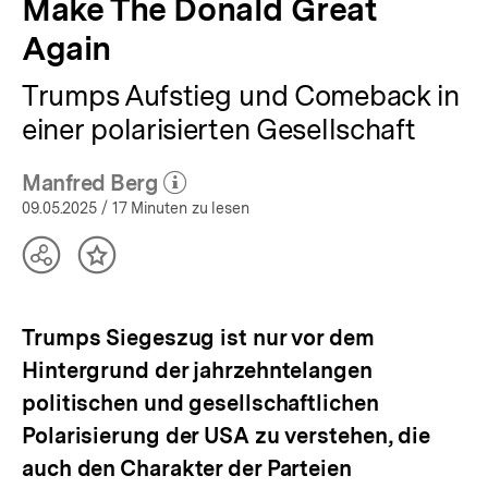
Make The Donald Great
Again
Trumps Aufstieg und Comeback in
einer polarisierten Gesellschaft
Manfred Berg
(Mehr zum Autor)
öffnen
09.05.2025
/ 17 Minuten zu lesen
Teilen
Inhalt
Optionen
merken
anzeigen
Trumps Siegeszug ist nur vor dem
Hintergrund der jahrzehntelangen
politischen und gesellschaftlichen
Polarisierung der USA zu verstehen, die
auch den Charakter der Parteien