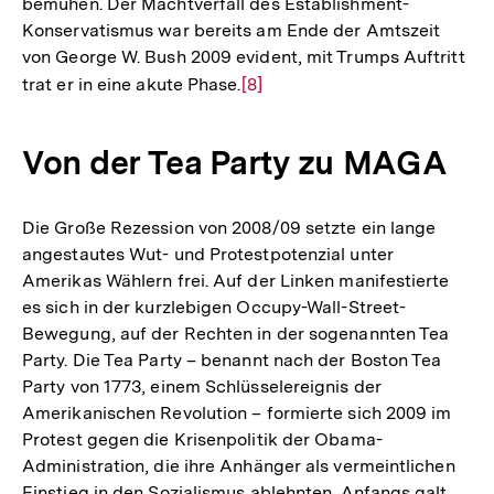
bemühen. Der Machtverfall des Establishment-
Konservatismus war bereits am Ende der Amtszeit
von George W. Bush 2009 evident, mit Trumps Auftritt
trat er in eine akute Phase.
Zur
[8]
Auflösung
der
Von der Tea Party zu MAGA
Fußnote
Die Große Rezession von 2008/09 setzte ein lange
angestautes Wut- und Protestpotenzial unter
Amerikas Wählern frei. Auf der Linken manifestierte
es sich in der kurzlebigen Occupy-Wall-Street-
Bewegung, auf der Rechten in der sogenannten Tea
Party. Die Tea Party – benannt nach der Boston Tea
Party von 1773, einem Schlüsselereignis der
Amerikanischen Revolution – formierte sich 2009 im
Protest gegen die Krisenpolitik der Obama-
Administration, die ihre Anhänger als vermeintlichen
Einstieg in den Sozialismus ablehnten. Anfangs galt