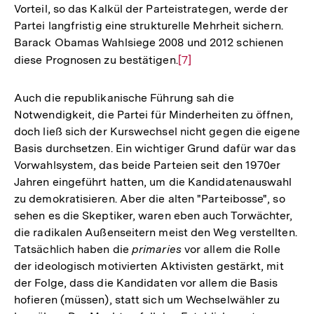
Vorteil, so das Kalkül der Parteistrategen, werde der
Partei langfristig eine strukturelle Mehrheit sichern.
Barack Obamas Wahlsiege 2008 und 2012 schienen
diese Prognosen zu bestätigen.
Zur
[7]
Auflösung
der
Auch die republikanische Führung sah die
Fußnote
Notwendigkeit, die Partei für Minderheiten zu öffnen,
doch ließ sich der Kurswechsel nicht gegen die eigene
Basis durchsetzen. Ein wichtiger Grund dafür war das
Vorwahlsystem, das beide Parteien seit den 1970er
Jahren eingeführt hatten, um die Kandidatenauswahl
zu demokratisieren. Aber die alten "Parteibosse", so
sehen es die Skeptiker, waren eben auch Torwächter,
die radikalen Außenseitern meist den Weg verstellten.
Tatsächlich haben die
primaries
vor allem die Rolle
der ideologisch motivierten Aktivisten gestärkt, mit
der Folge, dass die Kandidaten vor allem die Basis
hofieren (müssen), statt sich um Wechselwähler zu