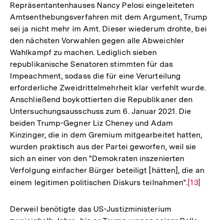
Repräsentantenhauses Nancy Pelosi eingeleiteten
Amtsenthebungsverfahren mit dem Argument, Trump
sei ja nicht mehr im Amt. Dieser wiederum drohte, bei
den nächsten Vorwahlen gegen alle Abweichler
Wahlkampf zu machen. Lediglich sieben
republikanische Senatoren stimmten für das
Impeachment, sodass die für eine Verurteilung
erforderliche Zweidrittelmehrheit klar verfehlt wurde.
Anschließend boykottierten die Republikaner den
Untersuchungsausschuss zum 6. Januar 2021. Die
beiden Trump-Gegner Liz Cheney und Adam
Kinzinger, die in dem Gremium mitgearbeitet hatten,
wurden praktisch aus der Partei geworfen, weil sie
sich an einer von den "Demokraten inszenierten
Verfolgung einfacher Bürger beteiligt [hätten], die an
einem legitimen politischen Diskurs teilnahmen".
Zur
[13]
Auflösu
der
Derweil benötigte das US-Justizministerium
Fußnote