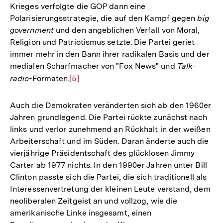
Krieges verfolgte die GOP dann eine
Polarisierungsstrategie, die auf den Kampf gegen
big
government
und den angeblichen Verfall von Moral,
Religion und Patriotismus setzte. Die Partei geriet
immer mehr in den Bann ihrer radikalen Basis und der
medialen Scharfmacher von "Fox News" und
Talk-
radio-
Formaten.
Zur
[5]
Auflösung
der
Auch die Demokraten veränderten sich ab den 1960er
Fußnote
Jahren grundlegend. Die Partei rückte zunächst nach
links und verlor zunehmend an Rückhalt in der weißen
Arbeiterschaft und im Süden. Daran änderte auch die
vierjährige Präsidentschaft des glücklosen Jimmy
Carter ab 1977 nichts. In den 1990er Jahren unter Bill
Clinton passte sich die Partei, die sich traditionell als
Interessenvertretung der kleinen Leute verstand, dem
neoliberalen Zeitgeist an und vollzog, wie die
amerikanische Linke insgesamt, einen