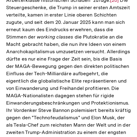
Arbeiterklasse historischen Schaden" zufüge.
Zur
[20]
Die
Steuergeschenke, die Trump in seiner ersten Amtszeit
Auflösung
verteilte, kamen in erster Linie oberen Schichten
der
zugute, und seit dem 20. Januar 2025 kann man sich
Fußnote
erneut kaum des Eindrucks erwehren, dass die
Stimmen der
working classes
die Plutokratie an die
Macht gebracht haben, die nun ihre Ideen von einem
Anarchokapitalismus umzusetzen versucht. Allerdings
dürfte es nur eine Frage der Zeit sein, bis die Basis
der MAGA-Bewegung gegen den direkten politischen
Einfluss der Tech-Milliardäre aufbegehrt, die
eigentlich die globalistische Elite repräsentieren und
von Einwanderung und Freihandel profitieren. Die
MAGA-Nationalisten dagegen stehen für rigide
Einwanderungsbeschränkungen und Protektionismus.
Ihr Vordenker Steve Bannon polemisiert bereits kräftig
gegen den "Technofeudalismus" und Elon Musk, der
als Tesla-Chef zum reichsten Mann der Welt und in der
Zum
zweiten Trump-Administration zu einem der engsten
Seite