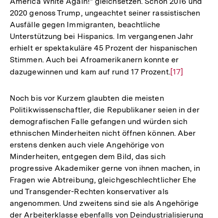
America White Again!" gleichsetzen. Schon 2016 und
2020 genoss Trump, ungeachtet seiner rassistischen
Ausfälle gegen Immigranten, beachtliche
Unterstützung bei Hispanics. Im vergangenen Jahr
erhielt er spektakuläre 45 Prozent der hispanischen
Stimmen. Auch bei Afroamerikanern konnte er
dazugewinnen und kam auf rund 17 Prozent.
Zur
[17]
Auflösung
der
Noch bis vor Kurzem glaubten die meisten
Fußnote
Politikwissenschaftler, die Republikaner seien in der
demografischen Falle gefangen und würden sich
ethnischen Minderheiten nicht öffnen können. Aber
erstens denken auch viele Angehörige von
Minderheiten, entgegen dem Bild, das sich
progressive Akademiker gerne von ihnen machen, in
Fragen wie Abtreibung, gleichgeschlechtlicher Ehe
und Transgender-Rechten konservativer als
angenommen. Und zweitens sind sie als Angehörige
der Arbeiterklasse ebenfalls von Deindustrialisierung