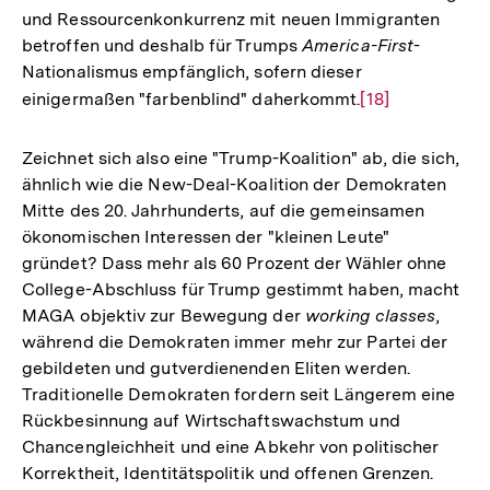
und Ressourcenkonkurrenz mit neuen Immigranten
betroffen und deshalb für Trumps
America-First
-
Nationalismus empfänglich, sofern dieser
einigermaßen "farbenblind" daherkommt.
Zur
[18]
Auflösung
der
Zeichnet sich also eine "Trump-Koalition" ab, die sich,
Fußnote
ähnlich wie die New-Deal-Koalition der Demokraten
Mitte des 20. Jahrhunderts, auf die gemeinsamen
ökonomischen Interessen der "kleinen Leute"
gründet? Dass mehr als 60 Prozent der Wähler ohne
College-Abschluss für Trump gestimmt haben, macht
MAGA objektiv zur Bewegung der
working classes
,
während die Demokraten immer mehr zur Partei der
gebildeten und gutverdienenden Eliten werden.
Traditionelle Demokraten fordern seit Längerem eine
Rückbesinnung auf Wirtschaftswachstum und
Chancengleichheit und eine Abkehr von politischer
Korrektheit, Identitätspolitik und offenen Grenzen.