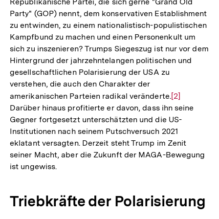
Republikanische Partei, die sich gerne "Grand Old
Party" (GOP) nennt, dem konservativen Establishment
zu entwinden, zu einem nationalistisch-populistischen
Kampfbund zu machen und einen Personenkult um
sich zu inszenieren? Trumps Siegeszug ist nur vor dem
Hintergrund der jahrzehntelangen politischen und
gesellschaftlichen Polarisierung der USA zu
verstehen, die auch den Charakter der
amerikanischen Parteien radikal veränderte.
Zur
[2]
Darüber hinaus profitierte er davon, dass ihn seine
Auflösung
Gegner fortgesetzt unterschätzten und die US-
der
Institutionen nach seinem Putschversuch 2021
Fußnote
eklatant versagten. Derzeit steht Trump im Zenit
seiner Macht, aber die Zukunft der MAGA-Bewegung
ist ungewiss.
Triebkräfte der Polarisierung