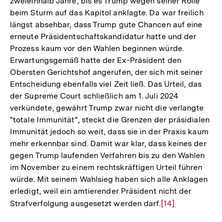
zweieinhalb Jahre, bis es Trump wegen seiner Rolle
beim Sturm auf das Kapitol anklagte. Da war freilich
längst absehbar, dass Trump gute Chancen auf eine
erneute Präsidentschaftskandidatur hatte und der
Prozess kaum vor den Wahlen beginnen würde.
Erwartungsgemäß hatte der Ex-Präsident den
Obersten Gerichtshof angerufen, der sich mit seiner
Entscheidung ebenfalls viel Zeit ließ. Das Urteil, das
der Supreme Court schließlich am 1. Juli 2024
verkündete, gewährt Trump zwar nicht die verlangte
"totale Immunität", steckt die Grenzen der präsidialen
Immunität jedoch so weit, dass sie in der Praxis kaum
mehr erkennbar sind. Damit war klar, dass keines der
gegen Trump laufenden Verfahren bis zu den Wahlen
im November zu einem rechtskräftigen Urteil führen
würde. Mit seinem Wahlsieg haben sich alle Anklagen
erledigt, weil ein amtierender Präsident nicht der
Strafverfolgung ausgesetzt werden darf.
Zur
[14]
Auflösung