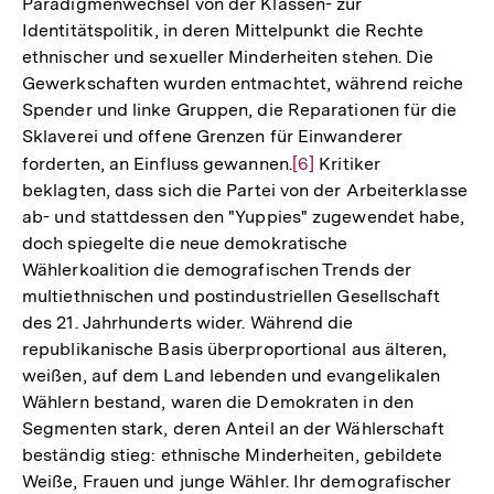
Paradigmenwechsel von der Klassen- zur
Identitätspolitik, in deren Mittelpunkt die Rechte
ethnischer und sexueller Minderheiten stehen. Die
Gewerkschaften wurden entmachtet, während reiche
Spender und linke Gruppen, die Reparationen für die
Sklaverei und offene Grenzen für Einwanderer
forderten, an Einfluss gewannen.
Zur
[6]
Kritiker
beklagten, dass sich die Partei von der Arbeiterklasse
Auflösung
ab- und stattdessen den "Yuppies" zugewendet habe,
der
doch spiegelte die neue demokratische
Fußnote
Wählerkoalition die demografischen Trends der
multiethnischen und postindustriellen Gesellschaft
des 21. Jahrhunderts wider. Während die
republikanische Basis überproportional aus älteren,
weißen, auf dem Land lebenden und evangelikalen
Wählern bestand, waren die Demokraten in den
Segmenten stark, deren Anteil an der Wählerschaft
beständig stieg: ethnische Minderheiten, gebildete
Weiße, Frauen und junge Wähler. Ihr demografischer