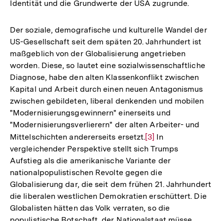
Identität und die Grundwerte der USA zugrunde.
Der soziale, demografische und kulturelle Wandel der
US-Gesellschaft seit dem späten 20. Jahrhundert ist
maßgeblich von der Globalisierung angetrieben
worden. Diese, so lautet eine sozialwissenschaftliche
Diagnose, habe den alten Klassenkonflikt zwischen
Kapital und Arbeit durch einen neuen Antagonismus
zwischen gebildeten, liberal denkenden und mobilen
"Modernisierungsgewinnern" einerseits und
"Modernisierungsverlierern" der alten Arbeiter- und
Mittelschichten andererseits ersetzt.
Zur
[3]
In
vergleichender Perspektive stellt sich Trumps
Auflösung
Aufstieg als die amerikanische Variante der
der
nationalpopulistischen Revolte gegen die
Fußnote
Globalisierung dar, die seit dem frühen 21. Jahrhundert
die liberalen westlichen Demokratien erschüttert. Die
Globalisten hätten das Volk verraten, so die
populistische Botschaft, der Nationalstaat müsse