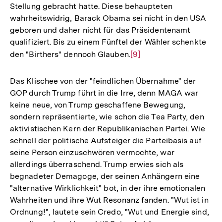
Stellung gebracht hatte. Diese behaupteten
wahrheitswidrig, Barack Obama sei nicht in den USA
geboren und daher nicht für das Präsidentenamt
qualifiziert. Bis zu einem Fünftel der Wähler schenkte
den "Birthers" dennoch Glauben.
Zur
[9]
Auflösung
der
Das Klischee von der "feindlichen Übernahme" der
Fußnote
GOP durch Trump führt in die Irre, denn MAGA war
keine neue, von Trump geschaffene Bewegung,
sondern repräsentierte, wie schon die Tea Party, den
aktivistischen Kern der Republikanischen Partei. Wie
schnell der politische Aufsteiger die Parteibasis auf
seine Person einzuschwören vermochte, war
allerdings überraschend. Trump erwies sich als
begnadeter Demagoge, der seinen Anhängern eine
"alternative Wirklichkeit" bot, in der ihre emotionalen
Wahrheiten und ihre Wut Resonanz fanden. "Wut ist in
Ordnung!", lautete sein Credo, "Wut und Energie sind,