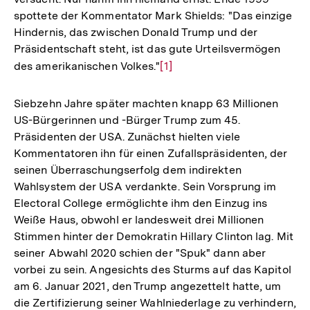
spottete der Kommentator Mark Shields: "Das einzige
Hindernis, das zwischen Donald Trump und der
Präsidentschaft steht, ist das gute Urteilsvermögen
des amerikanischen Volkes."
Zur
[1]
Auflösung
der
Siebzehn Jahre später machten knapp 63 Millionen
Fußnote
US-Bürgerinnen und -Bürger Trump zum 45.
Präsidenten der USA. Zunächst hielten viele
Kommentatoren ihn für einen Zufallspräsidenten, der
seinen Überraschungserfolg dem indirekten
Wahlsystem der USA verdankte. Sein Vorsprung im
Electoral College ermöglichte ihm den Einzug ins
Weiße Haus, obwohl er landesweit drei Millionen
Stimmen hinter der Demokratin Hillary Clinton lag. Mit
seiner Abwahl 2020 schien der "Spuk" dann aber
vorbei zu sein. Angesichts des Sturms auf das Kapitol
am 6. Januar 2021, den Trump angezettelt hatte, um
die Zertifizierung seiner Wahlniederlage zu verhindern,