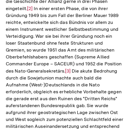
die Geschichte der Allianz gerne in drei Phasen
eingeteilt.
Zur
[2]
In einer ersten Phase, die von ihrer
Gründung 1949 bis zum Fall der Berliner Mauer 1989
Auflösung
reichte, entwickelte sich das Bündnis vor allem zu
der
einem Instrument westlicher Selbstbestimmung und
Fußnote
Verteidigung. War sie bei ihrer Gründung noch ein
loser Staatenbund ohne feste Strukturen und
Gremien, so wurde 1951 das Amt des militärischen
Oberbefehlshabers geschaffen (Supreme Allied
Commander Europe – SACEUR) und 1952 die Position
des Nato-Generalsekretärs.
Zur
[3]
Die akute Bedrohung
durch die Sowjetunion machte auch bald die
Auflösung
Aufnahme (West-)Deutschlands in die Nato
der
erforderlich, obgleich es erhebliche Vorbehalte gegen
Fußnote
die gerade erst aus den Ruinen des "Dritten Reichs"
auferstandenen Bundesrepublik gab. Sie wurde
aufgrund ihrer geostrategischen Lage zwischen Ost
und West sogleich zum potenziellen Schlachtfeld einer
militärischen Auseinandersetzung und entsprechend