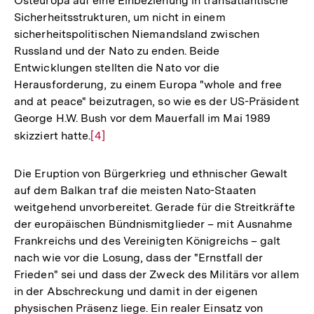
Osteuropa auf eine Einbeziehung in transatlantische
Sicherheitsstrukturen, um nicht in einem
sicherheitspolitischen Niemandsland zwischen
Russland und der Nato zu enden. Beide
Entwicklungen stellten die Nato vor die
Herausforderung, zu einem Europa "whole and free
and at peace" beizutragen, so wie es der US-Präsident
George H.W. Bush vor dem Mauerfall im Mai 1989
skizziert hatte.
Zur
[4]
Auflösung
der
Die Eruption von Bürgerkrieg und ethnischer Gewalt
Fußnote
auf dem Balkan traf die meisten Nato-Staaten
weitgehend unvorbereitet. Gerade für die Streitkräfte
der europäischen Bündnismitglieder – mit Ausnahme
Frankreichs und des Vereinigten Königreichs – galt
nach wie vor die Losung, dass der "Ernstfall der
Frieden" sei und dass der Zweck des Militärs vor allem
in der Abschreckung und damit in der eigenen
physischen Präsenz liege. Ein realer Einsatz von