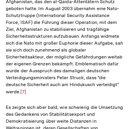
Afghanistan, das den al-Qaida-Attentätern Schutz
geboten hatte. Im August 2003 übernahm eine Nato-
Schutztruppe (International Security Assistance
Force, ISAF) die Führung dieser Operation, mit dem
Ziel, Afghanistan zu stabilisieren und tragfähige
Sicherheitsstrukturen aufzubauen. Anfangs widmete
sich die Nato mit großer Euphorie dieser Aufgabe, sah
sie sich doch zunehmend als globaler
Sicherheitsakteur, der mögliche Gefährdungen weitab
der eigenen Grenzen bekämpft. Emblematisch dafür
wurde der Ausspruch des damaligen deutschen
Verteidigungsministers Peter Struck, dass "die
deutsche Sicherheit auch am Hindukusch verteidigt"
werde.
Zur
[7]
Auflösung
der
Es zeigte sich aber bald, wie schwierig die Umsetzung
Fußnote
des Gedankens von Stabilitätsexport und
Demokratisierung über weite Distanzen in
Weltregionen ist, deren Gesellschaften von