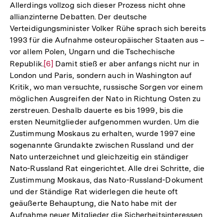
Allerdings vollzog sich dieser Prozess nicht ohne
allianzinterne Debatten. Der deutsche
Verteidigungsminister Volker Rühe sprach sich bereits
1993 für die Aufnahme osteuropäischer Staaten aus –
vor allem Polen, Ungarn und die Tschechische
Republik.
Zur
[6]
Damit stieß er aber anfangs nicht nur in
London und Paris, sondern auch in Washington auf
Auflösung
Kritik, wo man versuchte, russische Sorgen vor einem
der
möglichen Ausgreifen der Nato in Richtung Osten zu
Fußnote
zerstreuen. Deshalb dauerte es bis 1999, bis die
ersten Neumitglieder aufgenommen wurden. Um die
Zustimmung Moskaus zu erhalten, wurde 1997 eine
sogenannte Grundakte zwischen Russland und der
Nato unterzeichnet und gleichzeitig ein ständiger
Nato-Russland Rat eingerichtet. Alle drei Schritte, die
Zustimmung Moskaus, das Nato-Russland-Dokument
und der Ständige Rat widerlegen die heute oft
geäußerte Behauptung, die Nato habe mit der
Aufnahme neuer Mitglieder die Sicherheitsinteressen