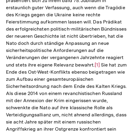
präsentiert sich zu ihrem bald 75. Jubiläum in
erstaunlich guter Verfassung, auch wenn die Tragödie
des Kriegs gegen die Ukraine keine rechte
Feierstimmung aufkommen lassen will. Das Prädikat
des erfolgreichsten politisch-militärischen Bündnisses
der neueren Geschichte ist nicht übertrieben, hat die
Nato doch durch ständige Anpassung an neue
sicherheitspolitische Anforderungen auf die
Veränderungen der vergangenen Jahrzehnte reagiert
und stets ihre eigene Relevanz bewahrt.
Zur
[1]
Sie hat zum
Ende des Ost-West-Konflikts ebenso beigetragen wie
Auflösung
zum Aufbau einer gesamteuropäischen
der
Sicherheitsordnung nach dem Ende des Kalten Kriegs.
Fußnote
Als diese 2014 von einem revanchistischen Russland
mit der Annexion der Krim eingerissen wurde,
schwenkte die Nato auf ihre klassische Rolle als
Verteidigungsallianz um, nicht ahnend allerdings, dass
sie acht Jahre später mit einem russischen
Angriffskrieg an ihrer Ostgrenze konfrontiert sein