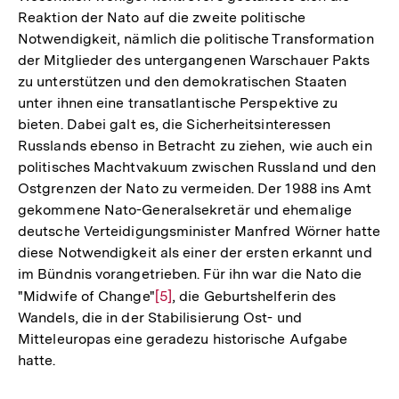
Reaktion der Nato auf die zweite politische
Notwendigkeit, nämlich die politische Transformation
der Mitglieder des untergangenen Warschauer Pakts
zu unterstützen und den demokratischen Staaten
unter ihnen eine transatlantische Perspektive zu
bieten. Dabei galt es, die Sicherheitsinteressen
Russlands ebenso in Betracht zu ziehen, wie auch ein
politisches Machtvakuum zwischen Russland und den
Ostgrenzen der Nato zu vermeiden. Der 1988 ins Amt
gekommene Nato-Generalsekretär und ehemalige
deutsche Verteidigungsminister Manfred Wörner hatte
diese Notwendigkeit als einer der ersten erkannt und
im Bündnis vorangetrieben. Für ihn war die Nato die
"Midwife of Change"
Zur
[5]
, die Geburtshelferin des
Wandels, die in der Stabilisierung Ost- und
Auflösung
Mitteleuropas eine geradezu historische Aufgabe
der
hatte.
Fußnote