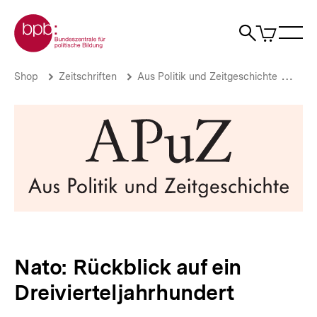
Direkt
Zur Startseite der bpb
zum
0
Artikel
Sho
Seiteninhalt
im
Naviga
Suche
springen
War
öffne
öffnen
öff
Pfadnavigation
Nato:
Brotkrümelnavigation
Shop
Zeitschriften
Aus Politik und Zeitgeschichte
Aus 
Rückblick
auf
ein
Dreivierteljahrhundert
|
bpb.de
Nato: Rückblick auf ein
Dreivierteljahrhundert