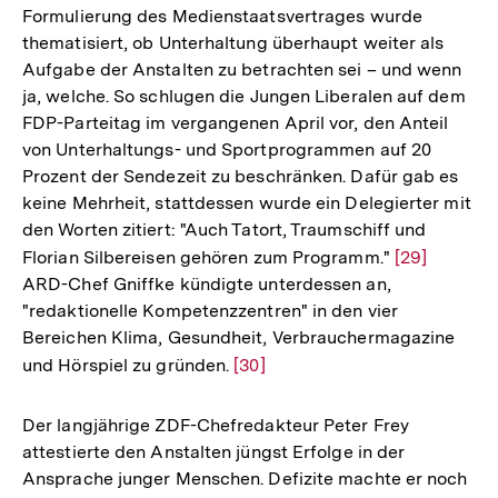
Formulierung des Medienstaatsvertrages wurde
thematisiert, ob Unterhaltung überhaupt weiter als
Aufgabe der Anstalten zu betrachten sei – und wenn
ja, welche. So schlugen die Jungen Liberalen auf dem
FDP-Parteitag im vergangenen April vor, den Anteil
von Unterhaltungs- und Sportprogrammen auf 20
Prozent der Sendezeit zu beschränken. Dafür gab es
keine Mehrheit, stattdessen wurde ein Delegierter mit
den Worten zitiert: "Auch Tatort, Traumschiff und
Florian Silbereisen gehören zum Programm."
Zur
[29]
ARD-Chef Gniffke kündigte unterdessen an,
Auflösung
"redaktionelle Kompetenzzentren" in den vier
der
Bereichen Klima, Gesundheit, Verbrauchermagazine
Fußnote
und Hörspiel zu gründen.
Zur
[30]
Auflösung
der
Der langjährige ZDF-Chefredakteur Peter Frey
Fußnote
attestierte den Anstalten jüngst Erfolge in der
Ansprache junger Menschen. Defizite machte er noch