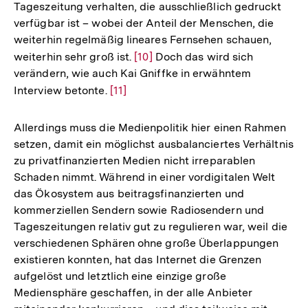
Tageszeitung verhalten, die ausschließlich gedruckt
verfügbar ist – wobei der Anteil der Menschen, die
weiterhin regelmäßig lineares Fernsehen schauen,
weiterhin sehr groß ist.
Zur
[10]
Doch das wird sich
verändern, wie auch Kai Gniffke in erwähntem
Auflösung
Interview betonte.
Zur
[11]
der
Auflösung
Fußnote
der
Allerdings muss die Medienpolitik hier einen Rahmen
Fußnote
setzen, damit ein möglichst ausbalanciertes Verhältnis
zu privatfinanzierten Medien nicht irreparablen
Schaden nimmt. Während in einer vordigitalen Welt
das Ökosystem aus beitragsfinanzierten und
kommerziellen Sendern sowie Radiosendern und
Tageszeitungen relativ gut zu regulieren war, weil die
verschiedenen Sphären ohne große Überlappungen
existieren konnten, hat das Internet die Grenzen
aufgelöst und letztlich eine einzige große
Mediensphäre geschaffen, in der alle Anbieter