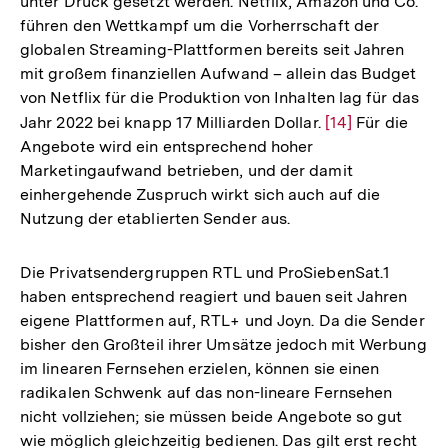
unter Druck gesetzt werden. Netflix, Amazon und Co.
führen den Wettkampf um die Vorherrschaft der
globalen Streaming-Plattformen bereits seit Jahren
mit großem finanziellen Aufwand – allein das Budget
von Netflix für die Produktion von Inhalten lag für das
Jahr 2022 bei knapp 17 Milliarden Dollar.
Zur
[14]
Für die
Angebote wird ein entsprechend hoher
Auflösung
Marketingaufwand betrieben, und der damit
der
einhergehende Zuspruch wirkt sich auch auf die
Fußnote
Nutzung der etablierten Sender aus.
Die Privatsendergruppen RTL und ProSiebenSat.1
haben entsprechend reagiert und bauen seit Jahren
eigene Plattformen auf, RTL+ und Joyn. Da die Sender
bisher den Großteil ihrer Umsätze jedoch mit Werbung
im linearen Fernsehen erzielen, können sie einen
radikalen Schwenk auf das non-lineare Fernsehen
nicht vollziehen; sie müssen beide Angebote so gut
wie möglich gleichzeitig bedienen. Das gilt erst recht