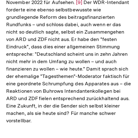
November 2022 für Aufsehen.
Zur
[9]
Der WDR-Intendant
forderte eine ebenso selbstbewusste wie
Auflösung
grundlegende Reform des beitragsfinanzierten
der
Rundfunks – und schloss dabei, auch wenn er das
Fußnote
nicht so deutlich sagte, selbst ein Zusammengehen
von ARD und ZDF nicht aus. Er habe den "festen
Eindruck", dass dies einer allgemeinen Stimmung
entspreche: "Deutschland scheint uns in zehn Jahren
nicht mehr in dem Umfang zu wollen – und auch
finanzieren zu wollen – wie heute." Damit sprach sich
der ehemalige "Tagesthemen"-Moderator faktisch für
eine geordnete Schrumpfung des Apparates aus – die
Reaktionen von Buhrows Intendantenkollegen bei
ARD und ZDF fielen entsprechend zurückhaltend aus.
Eine Zukunft, in der die Sender sich selbst kleiner
machen, als sie heute sind? Für manche schwer
vorstellbar.