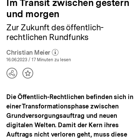
Im Transit zwischen gestern
und morgen
Zur Zukunft des öffentlich-
rechtlichen Rundfunks
Christian Meier
(Mehr zum Autor)
öffnen
16.06.2023
/ 17 Minuten zu lesen
Teilen
Inhalt
Optionen
merken
anzeigen
Die Öffentlich-Rechtlichen befinden sich in
einer Transformationsphase zwischen
Grundversorgungsauftrag und neuen
digitalen Welten. Damit der Kern ihres
Auftrags nicht verloren geht, muss diese