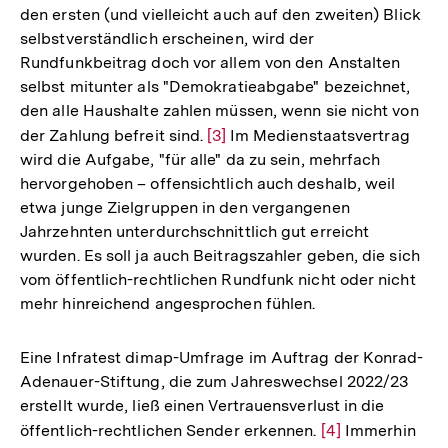
den ersten (und vielleicht auch auf den zweiten) Blick
Auflösung
selbstverständlich erscheinen, wird der
der
Rundfunkbeitrag doch vor allem von den Anstalten
Fußnote
selbst mitunter als "Demokratieabgabe" bezeichnet,
den alle Haushalte zahlen müssen, wenn sie nicht von
der Zahlung befreit sind.
Zur
[3]
Im Medienstaatsvertrag
wird die Aufgabe, "für alle" da zu sein, mehrfach
Auflösung
hervorgehoben – offensichtlich auch deshalb, weil
der
etwa junge Zielgruppen in den vergangenen
Fußnote
Jahrzehnten unterdurchschnittlich gut erreicht
wurden. Es soll ja auch Beitragszahler geben, die sich
vom öffentlich-rechtlichen Rundfunk nicht oder nicht
mehr hinreichend angesprochen fühlen.
Eine Infratest dimap-Umfrage im Auftrag der Konrad-
Adenauer-Stiftung, die zum Jahreswechsel 2022/23
erstellt wurde, ließ einen Vertrauensverlust in die
öffentlich-rechtlichen Sender erkennen.
Zur
[4]
Immerhin