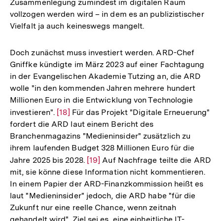
Zusammenlegung zumindest im digitalen Raum
vollzogen werden wird – in dem es an publizistischer
Vielfalt ja auch keineswegs mangelt.
Doch zunächst muss investiert werden. ARD-Chef
Gniffke kündigte im März 2023 auf einer Fachtagung
in der Evangelischen Akademie Tutzing an, die ARD
wolle "in den kommenden Jahren mehrere hundert
Millionen Euro in die Entwicklung von Technologie
investieren".
Zur
[18]
Für das Projekt "Digitale Erneuerung"
fordert die ARD laut einem Bericht des
Auflösung
Branchenmagazins "Medieninsider" zusätzlich zu
der
ihrem laufenden Budget 328 Millionen Euro für die
Fußnote
Jahre 2025 bis 2028.
Zur
[19]
Auf Nachfrage teilte die ARD
mit, sie könne diese Information nicht kommentieren.
Auflösung
In einem Papier der ARD-Finanzkommission heißt es
der
laut "Medieninsider" jedoch, die ARD habe "für die
Fußnote
Zukunft nur eine reelle Chance, wenn zeitnah
gehandelt wird". Ziel sei es, eine einheitliche IT-