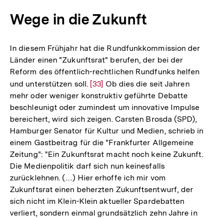
Wege in die Zukunft
In diesem Frühjahr hat die Rundfunkkommission der
Länder einen "Zukunftsrat" berufen, der bei der
Reform des öffentlich-rechtlichen Rundfunks helfen
und unterstützen soll.
Zur
[33]
Ob dies die seit Jahren
mehr oder weniger konstruktiv geführte Debatte
Auflösung
beschleunigt oder zumindest um innovative Impulse
der
bereichert, wird sich zeigen. Carsten Brosda (SPD),
Fußnote
Hamburger Senator für Kultur und Medien, schrieb in
einem Gastbeitrag für die "Frankfurter Allgemeine
Zeitung": "Ein Zukunftsrat macht noch keine Zukunft.
Die Medienpolitik darf sich nun keinesfalls
zurücklehnen. (…) Hier erhoffe ich mir vom
Zukunftsrat einen beherzten Zukunftsentwurf, der
sich nicht im Klein-Klein aktueller Spardebatten
Zum
verliert, sondern einmal grundsätzlich zehn Jahre in
Seite