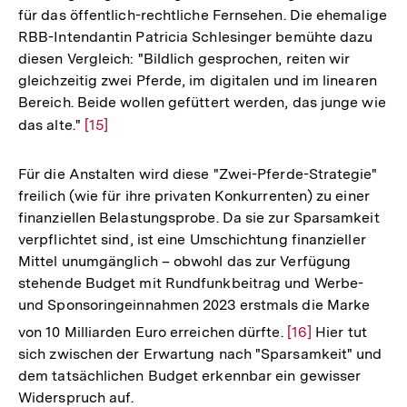
für das öffentlich-rechtliche Fernsehen. Die ehemalige
RBB-Intendantin Patricia Schlesinger bemühte dazu
diesen Vergleich: "Bildlich gesprochen, reiten wir
gleichzeitig zwei Pferde, im digitalen und im linearen
Bereich. Beide wollen gefüttert werden, das junge wie
das alte."
Zur
[15]
Auflösung
der
Für die Anstalten wird diese "Zwei-Pferde-Strategie"
Fußnote
freilich (wie für ihre privaten Konkurrenten) zu einer
finanziellen Belastungsprobe. Da sie zur Sparsamkeit
verpflichtet sind, ist eine Umschichtung finanzieller
Mittel unumgänglich – obwohl das zur Verfügung
stehende Budget mit Rundfunkbeitrag und Werbe-
und Sponsoringeinnahmen 2023 erstmals die Marke
Zur
von 10 Milliarden Euro erreichen dürfte.
[16]
Hier tut
Auflösung
sich zwischen der Erwartung nach "Sparsamkeit" und
der
dem tatsächlichen Budget erkennbar ein gewisser
Fußnote
Widerspruch auf.