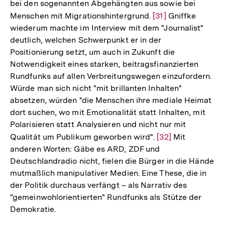
bei den sogenannten Abgehängten aus sowie bei
Menschen mit Migrationshintergrund.
Zur
[31]
Gniffke
wiederum machte im Interview mit dem "Journalist"
Auflösung
deutlich, welchen Schwerpunkt er in der
der
Positionierung setzt, um auch in Zukunft die
Fußnote
Notwendigkeit eines starken, beitragsfinanzierten
Rundfunks auf allen Verbreitungswegen einzufordern.
Würde man sich nicht "mit brillanten Inhalten"
absetzen, würden "die Menschen ihre mediale Heimat
dort suchen, wo mit Emotionalität statt Inhalten, mit
Polarisieren statt Analysieren und nicht nur mit
Qualität um Publikum geworben wird".
Zur
[32]
Mit
anderen Worten: Gäbe es ARD, ZDF und
Auflösung
Deutschlandradio nicht, fielen die Bürger in die Hände
der
mutmaßlich manipulativer Medien. Eine These, die in
Fußnote
der Politik durchaus verfängt – als Narrativ des
"gemeinwohlorientierten" Rundfunks als Stütze der
Demokratie.