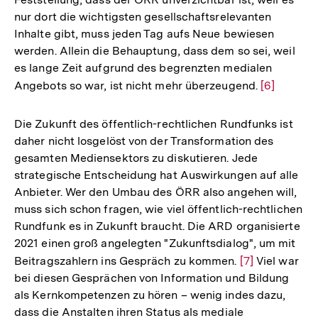
nur dort die wichtigsten gesellschaftsrelevanten
Inhalte gibt, muss jeden Tag aufs Neue bewiesen
werden. Allein die Behauptung, dass dem so sei, weil
es lange Zeit aufgrund des begrenzten medialen
Angebots so war, ist nicht mehr überzeugend.
Zur
[6]
Auflösung
der
Die Zukunft des öffentlich-rechtlichen Rundfunks ist
Fußnote
daher nicht losgelöst von der Transformation des
gesamten Mediensektors zu diskutieren. Jede
strategische Entscheidung hat Auswirkungen auf alle
Anbieter. Wer den Umbau des ÖRR also angehen will,
muss sich schon fragen, wie viel öffentlich-rechtlichen
Rundfunk es in Zukunft braucht. Die ARD organisierte
2021 einen groß angelegten "Zukunftsdialog", um mit
Beitragszahlern ins Gespräch zu kommen.
Zur
[7]
Viel war
bei diesen Gesprächen von Information und Bildung
Auflösung
als Kernkompetenzen zu hören – wenig indes dazu,
der
dass die Anstalten ihren Status als mediale
Fußnote