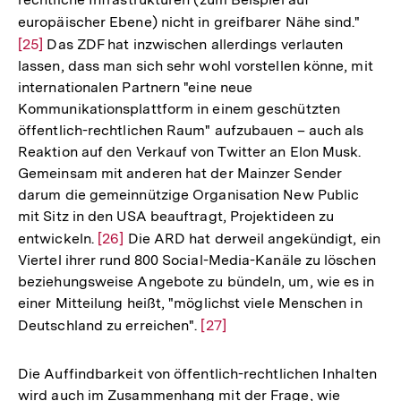
europäischer Ebene) nicht in greifbarer Nähe sind."
Zur
[25]
Das ZDF hat inzwischen allerdings verlauten
Auflö
lassen, dass man sich sehr wohl vorstellen könne, mit
der
internationalen Partnern "eine neue
Fußno
Kommunikationsplattform in einem geschützten
öffentlich-rechtlichen Raum" aufzubauen – auch als
Reaktion auf den Verkauf von Twitter an Elon Musk.
Gemeinsam mit anderen hat der Mainzer Sender
darum die gemeinnützige Organisation New Public
mit Sitz in den USA beauftragt, Projektideen zu
entwickeln.
Zur
[26]
Die ARD hat derweil angekündigt, ein
Viertel ihrer rund 800 Social-Media-Kanäle zu löschen
Auflösung
beziehungsweise Angebote zu bündeln, um, wie es in
der
einer Mitteilung heißt, "möglichst viele Menschen in
Fußnote
Deutschland zu erreichen".
Zur
[27]
Auflösung
der
Die Auffindbarkeit von öffentlich-rechtlichen Inhalten
Fußnote
wird auch im Zusammenhang mit der Frage, wie