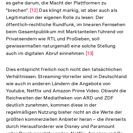
es gehe darum, die Macht der Plattformen zu
"brechen".
Zur
[12]
Das klingt markig, ist aber auch als
Legitimation der eigenen Rolle zu lesen: Der
Auflösung
öffentlich-rechtliche Rundfunk, im linearen Fernsehen
der
beim Gesamtpublikum mit Marktanteilen führend vor
Fußnote
Privatsendern wie RTL und ProSieben, soll
gewissermaßen naturgemäß eine solche Stellung
auch im digitalen Abruf einnehmen.
Zur
[13]
Auflösung
der
Dies entspricht freilich noch nicht den tatsächlichen
Fußnote
Verhältnissen. Streaming-Vorreiter sind in Deutschland
wie auch in anderen Ländern die Angebote von
Youtube, Netflix und Amazon Prime Video. Obwohl die
Reichweiten der Mediatheken von ARD und ZDF
deutlich zunehmen, kommen diese in der
regelmäßigen Nutzung bisher nicht an die Werte der
größten kommerziellen Anbieter heran – die ihrerseits
durch Herausforderer wie Disney und Paramount