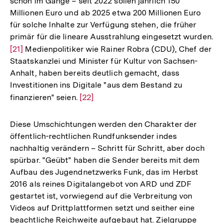
schon im Gange – seit 2022 sollen jährlich 150
Fußnote
Millionen Euro und ab 2025 etwa 200 Millionen Euro
für solche Inhalte zur Verfügung stehen, die früher
primär für die lineare Ausstrahlung eingesetzt wurden.
Zur
[21]
Medienpolitiker wie Rainer Robra (CDU), Chef der
Staatskanzlei und Minister für Kultur von Sachsen-
Auflösung
Anhalt, haben bereits deutlich gemacht, dass
der
Investitionen ins Digitale "aus dem Bestand zu
Fußnote
finanzieren" seien.
Zur
[22]
Auflösung
der
Diese Umschichtungen werden den Charakter der
Fußnote
öffentlich-rechtlichen Rundfunksender indes
nachhaltig verändern – Schritt für Schritt, aber doch
spürbar. "Geübt" haben die Sender bereits mit dem
Aufbau des Jugendnetzwerks Funk, das im Herbst
2016 als reines Digitalangebot von ARD und ZDF
gestartet ist, vorwiegend auf die Verbreitung von
Videos auf Drittplattformen setzt und seither eine
beachtliche Reichweite aufgebaut hat. Zielgruppe