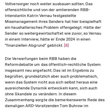
Vollversorger noch weiter ausbauen sollten. Das
offensichtliche und von der amtierenden RBB-
Intendantin Katrin Vernau festgestellte
Missmanagement ihres Senders hat hier beispielhaft
ein haushalterisches Problem offengelegt: Hätte der
Sender so weitergewirtschaftet wie zuvor, so Vernau
in einem Interview, hätte er Ende 2024 in einen
"finanziellen Abgrund" geblickt.
Zur
[8]
Auflösung
der
Die Verwerfungen beim RBB haben die
Fußnote
Reformdebatte um das öffentlich-rechtliche System
insgesamt neu angefacht. Das ist im Ergebnis zu
begrüßen, grundsätzlich aber auch problematisch,
wenn das System nicht aus sich selbst heraus eine
ausreichende Dynamik entwickeln kann, sich auch
ohne Skandale zu verändern. In diesem
Zusammenhang sorgte die bemerkenswerte Rede des
damaligen ARD-Vorsitzenden Tom Buhrow im