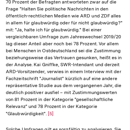
70 Prozent der Befragten antworteten zwar auf die
Auflösung
Frage "Halten Sie politische Nachrichten in den
der
öffentlich-rechtlichen Medien wie ARD und ZDF alles
Fußnote
in allem für glaubwürdig oder für nicht glaubwürdig?"
mit: "Ja, halte ich für glaubwürdig." Bei einer
vergleichbaren Umfrage zum Jahreswechsel 2019/20
lag dieser Anteil aber noch bei 78 Prozent. Vor allem
bei Menschen in Ostdeutschland sei die Zustimmung
beziehungsweise das Vertrauen gesunken, heißt es in
der Analyse. Kai Gniffke, SWR-Intendant und derzeit
ARD-Vorsitzender, verwies in einem Interview mit der
Fachzeitschrift "Journalist" kürzlich auf eine andere
repräsentative Studie aus dem vergangenen Jahr, die
deutlich positiver ausfiel – mit Zustimmungswerten
von 81 Prozent in der Kategorie "gesellschaftliche
Relevanz" und 78 Prozent in der Kategorie
"Glaubwürdigkeit".
Zur
[5]
Auflösung
der
Solche Umfragen gilt es sorgfältig zu analysieren. Sie