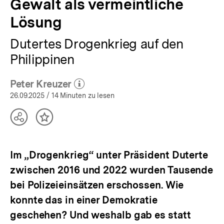
Gewalt als vermeintliche
Lösung
Dutertes Drogenkrieg auf den
Philippinen
Peter Kreuzer
(Mehr zum Autor)
öffnen
26.09.2025
/ 14 Minuten zu lesen
Teilen
Inhalt
Optionen
merken
anzeigen
Im „Drogenkrieg“ unter Präsident Duterte
zwischen 2016 und 2022 wurden Tausende
bei Polizeieinsätzen erschossen. Wie
konnte das in einer Demokratie
geschehen? Und weshalb gab es statt