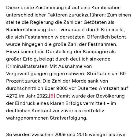
der
Diese breite Zustimmung ist auf eine Kombination
Fußnote
unterschiedlicher Faktoren zurückzuführen: Zum einen
stellte die Regierung die Zahl der Getöteten als
Randerscheinung dar – verursacht durch Kriminelle,
die sich Festnahmen widersetzten. Öffentlich betont
wurde hingegen die große Zahl der Festnahmen.
Hinzu kommt die Darstellung der Kampagne als
großer Erfolg, belegt durch deutlich sinkende
Kriminalitätsraten. Mit Ausnahme von
Vergewaltigungen gingen schwere Straftaten um 60
Prozent zurück. Die Zahl der Morde sank von
durchschnittlich über 9000 vor Dutertes Amtszeit auf
4272 im Jahr 2022.
Zur
[6]
Damit wurde der Bevölkerung
der Eindruck eines klaren Erfolgs vermittelt – im
Auflösung
deutlichen Kontrast zur zuvor als ineffektiv
der
wahrgenommenen Strafverfolgung.
Fußnote
So wurden zwischen 2009 und 2015 weniger als zwei