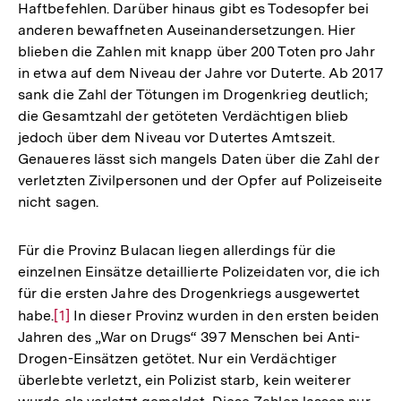
Haftbefehlen. Darüber hinaus gibt es Todesopfer bei
anderen bewaffneten Auseinandersetzungen. Hier
blieben die Zahlen mit knapp über 200 Toten pro Jahr
in etwa auf dem Niveau der Jahre vor Duterte. Ab 2017
sank die Zahl der Tötungen im Drogenkrieg deutlich;
die Gesamtzahl der getöteten Verdächtigen blieb
jedoch über dem Niveau vor Dutertes Amtszeit.
Genaueres lässt sich mangels Daten über die Zahl der
verletzten Zivilpersonen und der Opfer auf Polizeiseite
nicht sagen.
Für die Provinz Bulacan liegen allerdings für die
einzelnen Einsätze detaillierte Polizeidaten vor, die ich
für die ersten Jahre des Drogenkriegs ausgewertet
habe.
Zur
[1]
In dieser Provinz wurden in den ersten beiden
Jahren des „War on Drugs“ 397 Menschen bei Anti-
Auflösung
Drogen-Einsätzen getötet. Nur ein Verdächtiger
der
überlebte verletzt, ein Polizist starb, kein weiterer
Fußnote