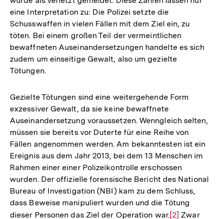
wurde als verletzt gemeldet. Diese Zahlen lassen nur
eine Interpretation zu: Die Polizei setzte die
Schusswaffen in vielen Fällen mit dem Ziel ein, zu
töten. Bei einem großen Teil der vermeintlichen
bewaffneten Auseinandersetzungen handelte es sich
zudem um einseitige Gewalt, also um gezielte
Tötungen.
Gezielte Tötungen sind eine weitergehende Form
exzessiver Gewalt, da sie keine bewaffnete
Auseinandersetzung voraussetzen. Wenngleich selten,
müssen sie bereits vor Duterte für eine Reihe von
Fällen angenommen werden. Am bekanntesten ist ein
Ereignis aus dem Jahr 2013, bei dem 13 Menschen im
Rahmen einer einer Polizeikontrolle erschossen
wurden. Der offizielle forensische Bericht des National
Bureau of Investigation (NBI) kam zu dem Schluss,
dass Beweise manipuliert wurden und die Tötung
dieser Personen das Ziel der Operation war.
Zur
[2]
Zwar