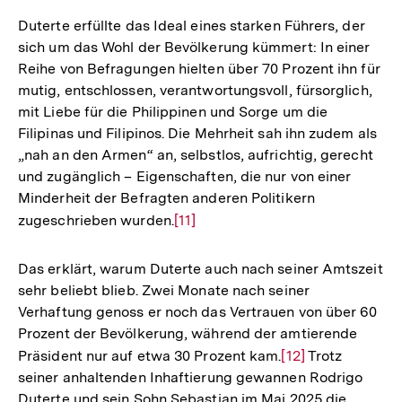
Duterte erfüllte das Ideal eines starken Führers, der
sich um das Wohl der Bevölkerung kümmert: In einer
Reihe von Befragungen hielten über 70 Prozent ihn für
mutig, entschlossen, verantwortungsvoll, fürsorglich,
mit Liebe für die Philippinen und Sorge um die
Filipinas und Filipinos. Die Mehrheit sah ihn zudem als
„nah an den Armen“ an, selbstlos, aufrichtig, gerecht
und zugänglich – Eigenschaften, die nur von einer
Minderheit der Befragten anderen Politikern
zugeschrieben wurden.
Zur
[11]
Auflösung
der
Das erklärt, warum Duterte auch nach seiner Amtszeit
Fußnote
sehr beliebt blieb. Zwei Monate nach seiner
Verhaftung genoss er noch das Vertrauen von über 60
Prozent der Bevölkerung, während der amtierende
Präsident nur auf etwa 30 Prozent kam.
Zur
[12]
Trotz
seiner anhaltenden Inhaftierung gewannen Rodrigo
Auflösung
Duterte und sein Sohn Sebastian im Mai 2025 die
der