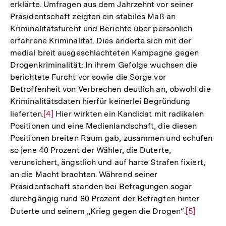
erklärte. Umfragen aus dem Jahrzehnt vor seiner
Präsidentschaft zeigten ein stabiles Maß an
Kriminalitätsfurcht und Berichte über persönlich
erfahrene Kriminalität. Dies änderte sich mit der
medial breit ausgeschlachteten Kampagne gegen
Drogenkriminalität: In ihrem Gefolge wuchsen die
berichtete Furcht vor sowie die Sorge vor
Betroffenheit von Verbrechen deutlich an, obwohl die
Kriminalitätsdaten hierfür keinerlei Begründung
lieferten.
Zur
[4]
Hier wirkten ein Kandidat mit radikalen
Positionen und eine Medienlandschaft, die diesen
Auflösung
Positionen breiten Raum gab, zusammen und schufen
der
so jene 40 Prozent der Wähler, die Duterte,
Fußnote
verunsichert, ängstlich und auf harte Strafen fixiert,
an die Macht brachten. Während seiner
Präsidentschaft standen bei Befragungen sogar
durchgängig rund 80 Prozent der Befragten hinter
Duterte und seinem „Krieg gegen die Drogen“.
Zur
[5]
Auflösung