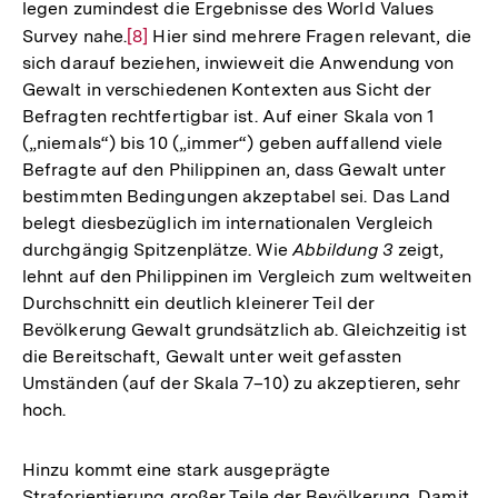
legen zumindest die Ergebnisse des World Values
Survey nahe.
Zur
[8]
Hier sind mehrere Fragen relevant, die
sich darauf beziehen, inwieweit die Anwendung von
Auflösung
Gewalt in verschiedenen Kontexten aus Sicht der
der
Befragten rechtfertigbar ist. Auf einer Skala von 1
Fußnote
(„niemals“) bis 10 („immer“) geben auffallend viele
Befragte auf den Philippinen an, dass Gewalt unter
bestimmten Bedingungen akzeptabel sei. Das Land
belegt diesbezüglich im internationalen Vergleich
durchgängig Spitzenplätze. Wie
Abbildung 3
zeigt,
lehnt auf den Philippinen im Vergleich zum weltweiten
Durchschnitt ein deutlich kleinerer Teil der
Bevölkerung Gewalt grundsätzlich ab. Gleichzeitig ist
die Bereitschaft, Gewalt unter weit gefassten
Umständen (auf der Skala 7–10) zu akzeptieren, sehr
hoch.
Hinzu kommt eine stark ausgeprägte
Straforientierung großer Teile der Bevölkerung. Damit