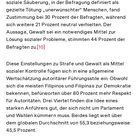
soziale Säuberung, in der Befragung definiert als
gezielte Tötung „unerwünschter“ Menschen, fand
Zustimmung bei 30 Prozent der Befragten, während
sich weitere 21 Prozent neutral verhielten. Der
Aussage, Gewalt sei ein notwendiges Mittel zur
Lösung sozialer Probleme, stimmten 44 Prozent der
Befragten zu.
Zur
[10]
Auflösung
der
Diese Einstellungen zu Strafe und Gewalt als Mittel
Fußnote
sozialer Kontrolle fügen sich in eine allgemeine
Wertschätzung autoritärer Führungsstile ein. Obwohl
sich die meisten Filipinos und Filipinas zur Demokratie
bekennen, befürworten über 80 Prozent mehr Respekt
für Autoritäten. Drei Viertel finden die Idee eines
starken Anführers gut, der sich nicht um Parlament
und Wahlen kümmern muss. Beides liegt weit über
dem globalen Durchschnitt von 55,3 beziehungsweise
45,5 Prozent.