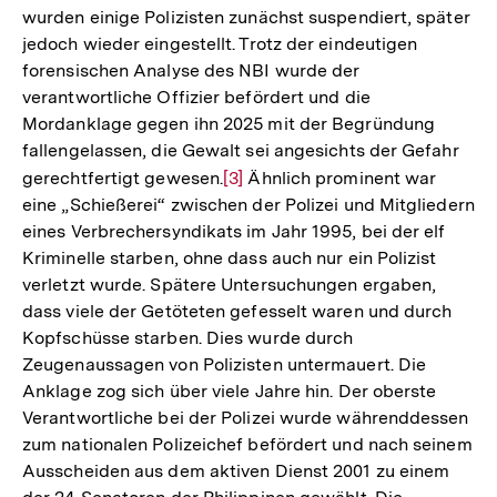
wurden einige Polizisten zunächst suspendiert, später
Auflösung
jedoch wieder eingestellt. Trotz der eindeutigen
der
forensischen Analyse des NBI wurde der
Fußnote
verantwortliche Offizier befördert und die
Mordanklage gegen ihn 2025 mit der Begründung
fallengelassen, die Gewalt sei angesichts der Gefahr
gerechtfertigt gewesen.
Zur
[3]
Ähnlich prominent war
eine „Schießerei“ zwischen der Polizei und Mitgliedern
Auflösung
eines Verbrechersyndikats im Jahr 1995, bei der elf
der
Kriminelle starben, ohne dass auch nur ein Polizist
Fußnote
verletzt wurde. Spätere Untersuchungen ergaben,
dass viele der Getöteten gefesselt waren und durch
Kopfschüsse starben. Dies wurde durch
Zeugenaussagen von Polizisten untermauert. Die
Anklage zog sich über viele Jahre hin. Der oberste
Verantwortliche bei der Polizei wurde währenddessen
zum nationalen Polizeichef befördert und nach seinem
Ausscheiden aus dem aktiven Dienst 2001 zu einem