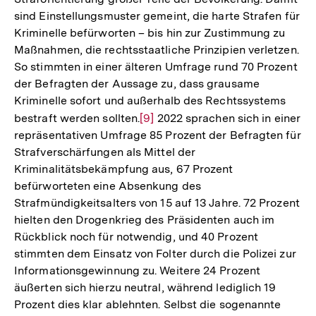
sind Einstellungsmuster gemeint, die harte Strafen für
Kriminelle befürworten – bis hin zur Zustimmung zu
Maßnahmen, die rechtsstaatliche Prinzipien verletzen.
So stimmten in einer älteren Umfrage rund 70 Prozent
der Befragten der Aussage zu, dass grausame
Kriminelle sofort und außerhalb des Rechtssystems
bestraft werden sollten.
Zur
[9]
2022 sprachen sich in einer
repräsentativen Umfrage 85 Prozent der Befragten für
Auflösung
Strafverschärfungen als Mittel der
der
Kriminalitätsbekämpfung aus, 67 Prozent
Fußnote
befürworteten eine Absenkung des
Strafmündigkeitsalters von 15 auf 13 Jahre. 72 Prozent
hielten den Drogenkrieg des Präsidenten auch im
Rückblick noch für notwendig, und 40 Prozent
stimmten dem Einsatz von Folter durch die Polizei zur
Informationsgewinnung zu. Weitere 24 Prozent
äußerten sich hierzu neutral, während lediglich 19
Prozent dies klar ablehnten. Selbst die sogenannte