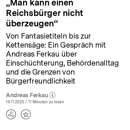
„Man kann einen
Reichsbürger nicht
überzeugen“
Von Fantasietiteln bis zur
Kettensäge: Ein Gespräch mit
Andreas Ferkau über
Einschüchterung, Behördenalltag
und die Grenzen von
Bürgerfreundlichkeit
Andreas Ferkau
(Mehr zum Autor)
öffnen
14.11.2025
/ 11 Minuten zu lesen
Teilen
Inhalt
Optionen
merken
anzeigen