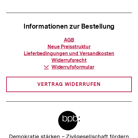
Informationen zur Bestellung
Informationen
AGB
zur
Neue Preisstruktur
Bestellung
Lieferbedingungen und Versandkosten
Widerrufsrecht
Download-
Widerrufsformular
Link:
VERTRAG WIDERRUFEN
Meta-
Links
Zur
Demokratie stärken –
Zivilgesellschaft fördern