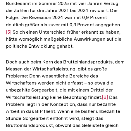
Bundesamt im Sommer 2025 mit vier Jahren Verzug
die Zahlen für die Jahre 2021 bis 2024 revidiert. Die
Folge: Die Rezession 2024 war mit 0,9 Prozent
deutlich größer als zuvor mit 0,3 Prozent angegeben.
Zur
[5]
Solch einen Unterschied früher erkannt zu haben,
Aufl
hätte womöglich maßgebliche Auswirkungen auf die
der
politische Entwicklung gehabt.
Fuß
Doch auch beim Kern des Bruttoinlandsprodukts, dem
Messen der Wirtschaftsleistung, gibt es große
Probleme: Denn wesentliche Bereiche des
Wirtschaftens werden nicht erfasst – so etwa die
unbezahlte Sorgearbeit, die mit einem Drittel der
Wirtschaftsleistung keine Beachtung findet.
Zur
[6]
Das
Problem liegt in der Konzeption, dass nur bezahlte
Auflösung
Arbeit in das BIP fließt. Wenn eine bisher unbezahlte
der
Stunde Sorgearbeit entlohnt wird, steigt das
Fußnote
Bruttoinlandsprodukt, obwohl das Geleistete gleich