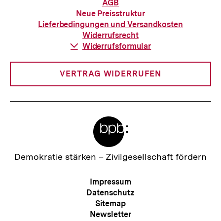
Informationen
AGB
zur
Neue Preisstruktur
Bestellung
Lieferbedingungen und Versandkosten
Widerrufsrecht
Download-
Widerrufsformular
Link:
VERTRAG WIDERRUFEN
Meta-
Links
Zur
Demokratie stärken –
Zivilgesellschaft fördern
Startseite
der
Meta-
Impressum
bpb
Navigation
Datenschutz
Sitemap
Newsletter