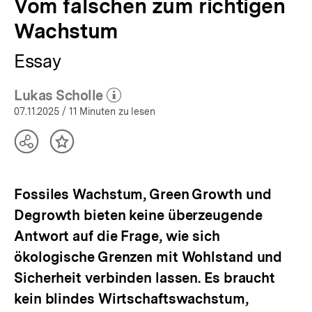
Vom falschen zum richtigen
Wachstum
Essay
Lukas Scholle
(Mehr zum Autor)
öffnen
07.11.2025
/ 11 Minuten zu lesen
Teilen
Inhalt
Optionen
merken
anzeigen
Fossiles Wachstum, Green Growth und
Degrowth bieten keine überzeugende
Antwort auf die Frage, wie sich
ökologische Grenzen mit Wohlstand und
Sicherheit verbinden lassen. Es braucht
kein blindes Wirtschaftswachstum,