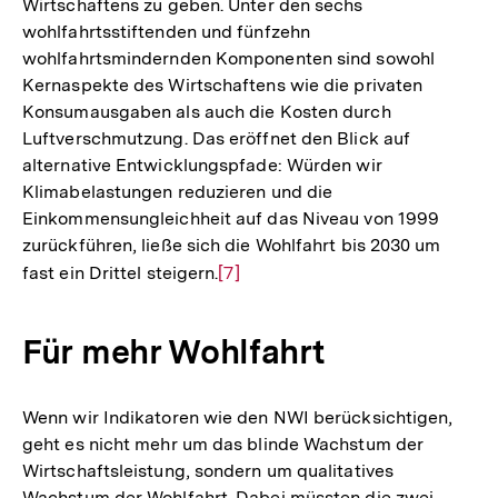
Wirtschaftens zu geben. Unter den sechs
wohlfahrtsstiftenden und fünfzehn
wohlfahrtsmindernden Komponenten sind sowohl
Kernaspekte des Wirtschaftens wie die privaten
Konsumausgaben als auch die Kosten durch
Luftverschmutzung. Das eröffnet den Blick auf
alternative Entwicklungspfade: Würden wir
Klimabelastungen reduzieren und die
Einkommensungleichheit auf das Niveau von 1999
zurückführen, ließe sich die Wohlfahrt bis 2030 um
fast ein Drittel steigern.
Zur
[7]
Auflösung
der
Für mehr Wohlfahrt
Fußnote
Wenn wir Indikatoren wie den NWI berücksichtigen,
geht es nicht mehr um das blinde Wachstum der
Wirtschaftsleistung, sondern um qualitatives
Wachstum der Wohlfahrt. Dabei müssten die zwei