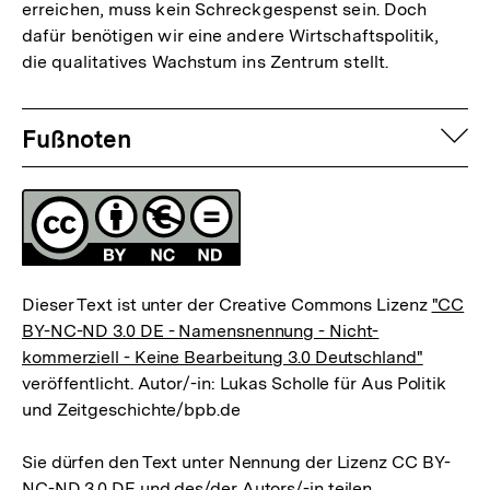
erreichen, muss kein Schreckgespenst sein. Doch
dafür benötigen wir eine andere Wirtschaftspolitik,
die qualitatives Wachstum ins Zentrum stellt.
Fussnoten
auf
Fußnoten
Lizenz
Dieser Text ist unter der Creative Commons Lizenz
"CC
BY-NC-ND 3.0 DE - Namensnennung - Nicht-
kommerziell - Keine Bearbeitung 3.0 Deutschland"
veröffentlicht. Autor/-in: Lukas Scholle für Aus Politik
und Zeitgeschichte/bpb.de
Sie dürfen den Text unter Nennung der Lizenz CC BY-
NC-ND 3.0 DE und des/der Autors/-in teilen.