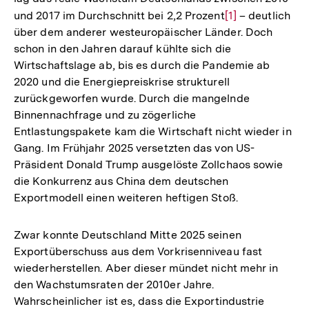
und 2017 im Durchschnitt bei 2,2 Prozent
Zur
[1]
– deutlich
über dem anderer westeuropäischer Länder. Doch
Auflösung
schon in den Jahren darauf kühlte sich die
der
Wirtschaftslage ab, bis es durch die Pandemie ab
Fußnote
2020 und die Energiepreiskrise strukturell
zurückgeworfen wurde. Durch die mangelnde
Binnennachfrage und zu zögerliche
Entlastungspakete kam die Wirtschaft nicht wieder in
Gang. Im Frühjahr 2025 versetzten das von US-
Präsident Donald Trump ausgelöste Zollchaos sowie
die Konkurrenz aus China dem deutschen
Exportmodell einen weiteren heftigen Stoß.
Zwar konnte Deutschland Mitte 2025 seinen
Exportüberschuss aus dem Vorkrisenniveau fast
wiederherstellen. Aber dieser mündet nicht mehr in
den Wachstumsraten der 2010er Jahre.
Wahrscheinlicher ist es, dass die Exportindustrie