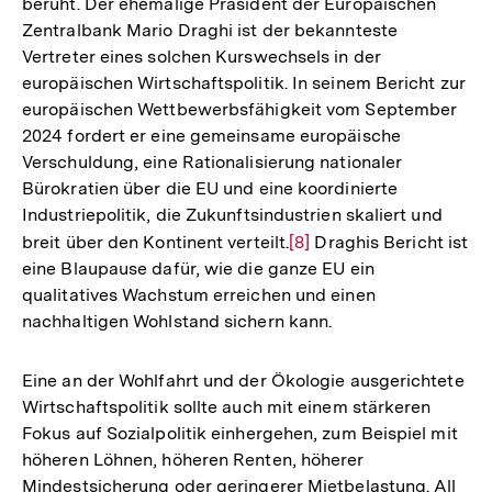
beruht. Der ehemalige Präsident der Europäischen
Zentralbank Mario Draghi ist der bekannteste
Vertreter eines solchen Kurswechsels in der
europäischen Wirtschaftspolitik. In seinem Bericht zur
europäischen Wettbewerbsfähigkeit vom September
2024 fordert er eine gemeinsame europäische
Verschuldung, eine Rationalisierung nationaler
Bürokratien über die EU und eine koordinierte
Industriepolitik, die Zukunftsindustrien skaliert und
breit über den Kontinent verteilt.
Zur
[8]
Draghis Bericht ist
eine Blaupause dafür, wie die ganze EU ein
Auflösung
qualitatives Wachstum erreichen und einen
der
nachhaltigen Wohlstand sichern kann.
Fußnote
Eine an der Wohlfahrt und der Ökologie ausgerichtete
Wirtschaftspolitik sollte auch mit einem stärkeren
Fokus auf Sozialpolitik einhergehen, zum Beispiel mit
höheren Löhnen, höheren Renten, höherer
Mindestsicherung oder geringerer Mietbelastung. All