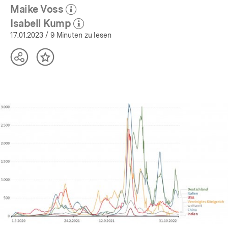
Maike Voss
(Mehr zum Autor)
öffnen
Isabell Kump
(Mehr zum Autor)
öffnen
17.01.2023
/ 9 Minuten zu lesen
Teilen
Inhalt
Optionen
merken
anzeigen
In
Lightbox
öffnen