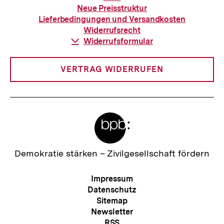
zur
Neue Preisstruktur
Bestellung
Lieferbedingungen und Versandkosten
Widerrufsrecht
Download-
Widerrufsformular
Link:
VERTRAG WIDERRUFEN
Meta-
Links
Zur
Demokratie stärken –
Zivilgesellschaft fördern
Startseite
der
Meta-
Impressum
bpb
Navigation
Datenschutz
Sitemap
Newsletter
RSS