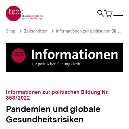
Direkt
Zur Startseite der bpb
zum
0
Artikel
Sho
Seiteninhalt
im
Naviga
Suche
springen
War
öffne
öffnen
öff
Pfadnavigation
Pandemien
Brotkrümelnavigation
Shop
Zeitschriften
Informationen zur politischen Bildung
und
globale
Gesundheitsrisiken
|
bpb.de
Informationen zur politischen Bildung Nr.
353/2022
Pandemien und globale
Gesundheitsrisiken