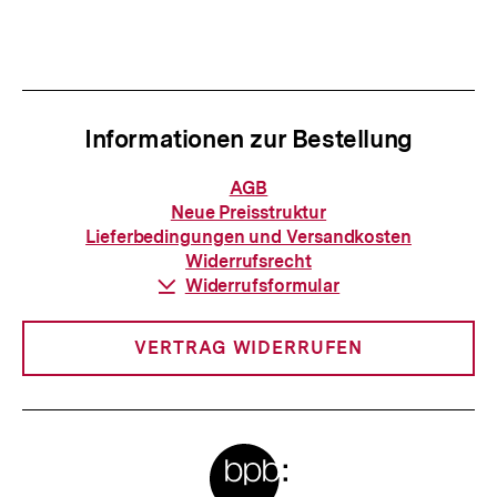
Informationen zur Bestellung
Informationen
AGB
zur
Neue Preisstruktur
Bestellung
Lieferbedingungen und Versandkosten
Widerrufsrecht
Download-
Widerrufsformular
Link:
VERTRAG WIDERRUFEN
Meta-