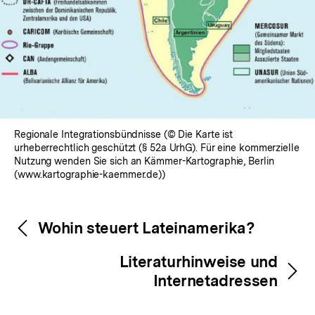
Regionale Integrationsbündnisse (© Die Karte ist
urheberrechtlich geschützt (§ 52a UrhG). Für eine kommerzielle
Nutzung wenden Sie sich an Kämmer-Kartographie, Berlin
(www.kartographie-kaemmer.de))
Fussnoten
Inhaltsnavigation
Inhaltsnavigation
Wohin steuert Lateinamerika?
Literaturhinweise und
Internetadressen