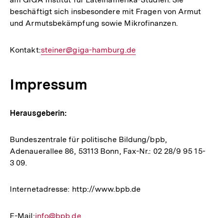
beschäftigt sich insbesondere mit Fragen von Armut
und Armutsbekämpfung sowie Mikrofinanzen.
Kontakt:
E-
steiner@giga-hamburg.de
Mail
Link:
Impressum
Herausgeberin:
Bundeszentrale für politische Bildung/bpb,
Adenauerallee 86, 53113 Bonn, Fax-Nr.: 02 28/9 95 15-
3 09.
Internetadresse: http://www.bpb.de
E-Mail:
E-
info@bpb.de