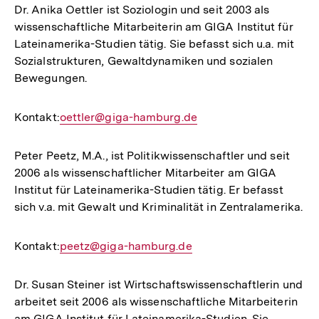
Link:
Dr. Anika Oettler ist Soziologin und seit 2003 als
wissenschaftliche Mitarbeiterin am GIGA Institut für
Lateinamerika-Studien tätig. Sie befasst sich u.a. mit
Sozialstrukturen, Gewaltdynamiken und sozialen
Bewegungen.
Kontakt:
E-
oettler@giga-hamburg.de
Mail
Link:
Peter Peetz, M.A., ist Politikwissenschaftler und seit
2006 als wissenschaftlicher Mitarbeiter am GIGA
Institut für Lateinamerika-Studien tätig. Er befasst
sich v.a. mit Gewalt und Kriminalität in Zentralamerika.
Kontakt:
E-
peetz@giga-hamburg.de
Mail
Link:
Dr. Susan Steiner ist Wirtschaftswissenschaftlerin und
arbeitet seit 2006 als wissenschaftliche Mitarbeiterin
am GIGA Institut für Lateinamerika-Studien. Sie