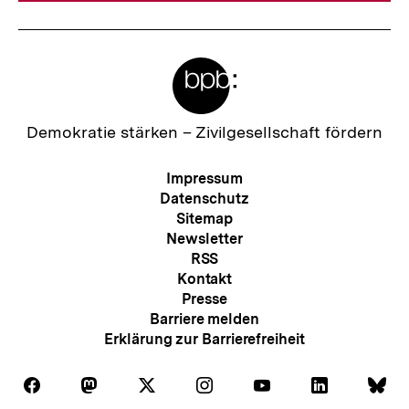
Meta-
Links
Zur
Demokratie stärken –
Zivilgesellschaft fördern
Startseite
der
Meta-
Impressum
bpb
Navigation
Datenschutz
Sitemap
Newsletter
RSS
Kontakt
Presse
Barriere melden
Erklärung zur Barrierefreiheit
Auf
Auf
Auf
Auf
Auf
Auf
Au
Folgen
Folgen
Folgen
Folgen
Folgen
Folgen
Fol
Facebook
Mastodon
X
Instagram
Youtube
LinkedIn
Bl