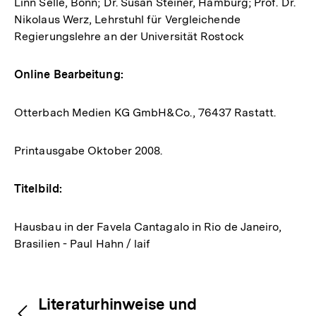
Linn Selle, Bonn; Dr. Susan Steiner, Hamburg; Prof. Dr.
Nikolaus Werz, Lehrstuhl für Vergleichende
Regierungslehre an der Universität Rostock
Online Bearbeitung:
Otterbach Medien KG GmbH&Co., 76437 Rastatt.
Printausgabe Oktober 2008.
Titelbild:
Hausbau in der Favela Cantagalo in Rio de Janeiro,
Brasilien - Paul Hahn / laif
Fussnoten
Inhaltsnavigation
Inhaltsnavigation
Literaturhinweise und