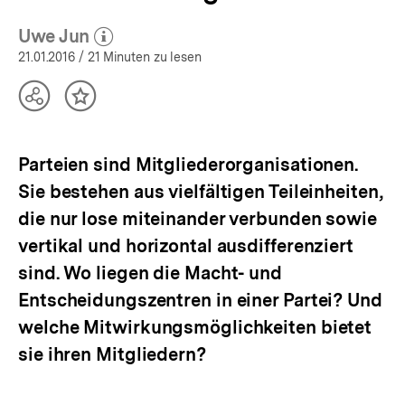
Uwe Jun
(Mehr zum Autor)
öffnen
21.01.2016
/ 21 Minuten zu lesen
Teilen
Inhalt
Optionen
merken
anzeigen
Parteien sind Mitgliederorganisationen.
Sie bestehen aus vielfältigen Teileinheiten,
die nur lose miteinander verbunden sowie
vertikal und horizontal ausdifferenziert
sind. Wo liegen die Macht- und
Entscheidungszentren in einer Partei? Und
welche Mitwirkungsmöglichkeiten bietet
sie ihren Mitgliedern?