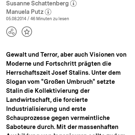
Susanne Schattenberg
(Mehr zum Autor)
öffnen
Manuela Putz
(Mehr zum Autor)
öffnen
05.08.2014
/ 46 Minuten zu lesen
Teilen
Inhalt
Optionen
merken
anzeigen
Gewalt und Terror, aber auch Visionen von
Moderne und Fortschritt prägten die
Herrschaftszeit Josef Stalins. Unter dem
Slogan vom "Großen Umbruch" setzte
Stalin die Kollektivierung der
Landwirtschaft, die forcierte
Industrialisierung und erste
Schauprozesse gegen vermeintliche
Saboteure durch. Mit der massenhaften