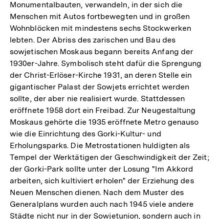
Monumentalbauten, verwandeln, in der sich die
Menschen mit Autos fortbewegten und in großen
Wohnblöcken mit mindestens sechs Stockwerken
lebten. Der Abriss des zarischen und Bau des
sowjetischen Moskaus begann bereits Anfang der
1930er-Jahre. Symbolisch steht dafür die Sprengung
der Christ-Erlöser-Kirche 1931, an deren Stelle ein
gigantischer Palast der Sowjets errichtet werden
sollte, der aber nie realisiert wurde. Stattdessen
eröffnete 1958 dort ein Freibad. Zur Neugestaltung
Moskaus gehörte die 1935 eröffnete Metro genauso
wie die Einrichtung des Gorki-Kultur- und
Erholungsparks. Die Metrostationen huldigten als
Tempel der Werktätigen der Geschwindigkeit der Zeit;
der Gorki-Park sollte unter der Losung "Im Akkord
arbeiten, sich kultiviert erholen" der Erziehung des
Neuen Menschen dienen. Nach dem Muster des
Generalplans wurden auch nach 1945 viele andere
Zum
Städte nicht nur in der Sowjetunion, sondern auch in
Seite