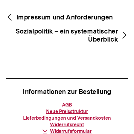
Fussnoten
Inhaltsnavigation
Inhaltsnavigation
Impressum und Anforderungen
Sozialpolitik – ein systematischer
Überblick
Informationen zur Bestellung
Informationen
AGB
zur
Neue Preisstruktur
Bestellung
Lieferbedingungen und Versandkosten
Widerrufsrecht
Download-
Widerrufsformular