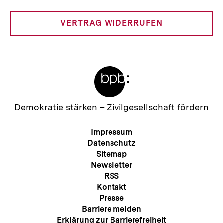
Link:
VERTRAG WIDERRUFEN
Meta-
Links
Zur
Demokratie stärken –
Zivilgesellschaft fördern
Startseite
der
Meta-
Impressum
bpb
Navigation
Datenschutz
Sitemap
Newsletter
RSS
Kontakt
Presse
Barriere melden
Erklärung zur Barrierefreiheit