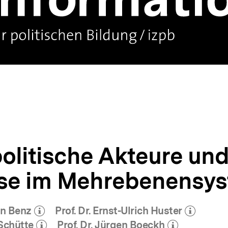
politische Akteure un
se im Mehrebenensy
in Benz
Prof. Dr. Ernst-Ulrich Huster
hr zum Autor)
(Mehr zum Autor)
öffnen
öffnen
 Schütte
Prof. Dr. Jürgen Boeckh