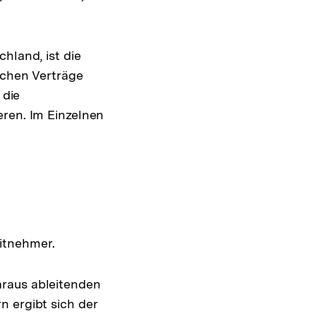
hland, ist die
schen Verträge
 die
eren. Im Einzelnen
eitnehmer.
araus ableitenden
n ergibt sich der