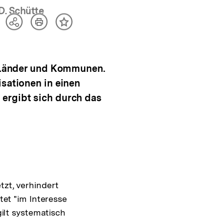
D. Schütte
Artikel
Teilen
Inhalt
drucken
Optionen
merken
anzeigen
d, Länder und Kommunen.
isationen in einen
 ergibt sich durch das
tzt, verhindert
tet "im Interesse
gilt systematisch