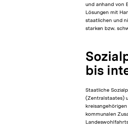
und anhand von B
Lösungen mit Han
staatlichen und n
starken bzw. sch
Sozialp
bis int
Staatliche Sozial
(Zentralstaates) 
kreisangehörigen 
kommunalen Zusa
Landeswohlfahrts