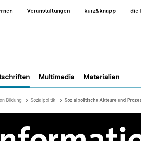
ernen
Veranstaltungen
kurz&knapp
die
tschriften
Multimedia
Materialien
ion
hen Bildung
Sozialpolitik
Sozialpolitische Akteure und Proz