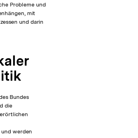
sche Probleme und
enhängen, mit
ozessen und darin
kaler
itik
k des Bundes
d die
erörtlichen
" und werden