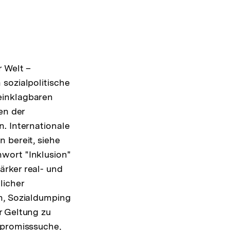
r Welt –
sozialpolitische
l einklagbaren
en der
. Internationale
 bereit, siehe
wort "Inklusion"
ärker real- und
licher
n, Sozialdumping
r Geltung zu
mpromisssuche,