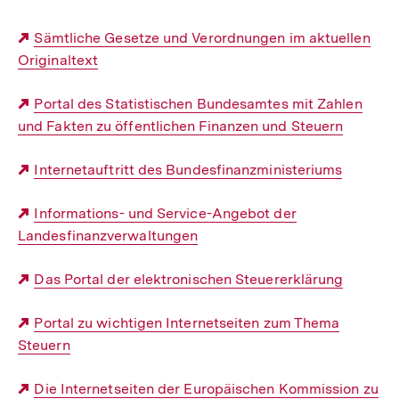
Externer
Sämtliche Gesetze und Verordnungen im aktuellen
Originaltext
Link:
Externer
Portal des Statistischen Bundesamtes mit Zahlen
und Fakten zu öffentlichen Finanzen und Steuern
Link:
Externer
Internetauftritt des Bundesfinanzministeriums
Link:
Externer
Informations- und Service-Angebot der
Landesfinanzverwaltungen
Link:
Externer
Das Portal der elektronischen Steuererklärung
Link:
Externer
Portal zu wichtigen Internetseiten zum Thema
Steuern
Link:
Externer
Die Internetseiten der Europäischen Kommission zu