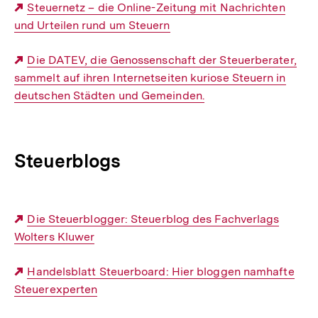
Externer
Steuernetz – die Online-Zeitung mit Nachrichten
und Urteilen rund um Steuern
Link:
Externer
Die DATEV, die Genossenschaft der Steuerberater,
sammelt auf ihren Internetseiten kuriose Steuern in
Link:
deutschen Städten und Gemeinden.
Steuerblogs
Externer
Die Steuerblogger: Steuerblog des Fachverlags
Wolters Kluwer
Link:
Externer
Handelsblatt Steuerboard: Hier bloggen namhafte
Steuerexperten
Link: