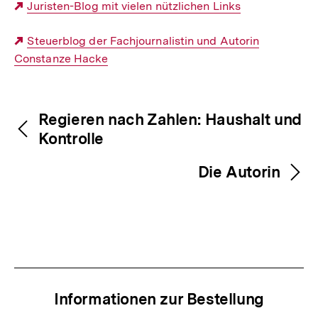
Externer
Juristen-Blog mit vielen nützlichen Links
Link:
Externer
Steuerblog der Fachjournalistin und Autorin
Constanze Hacke
Link:
Fussnoten
Inhaltsnavigation
Inhaltsnavigation
Regieren nach Zahlen: Haushalt und
Kontrolle
Die Autorin
Informationen zur Bestellung