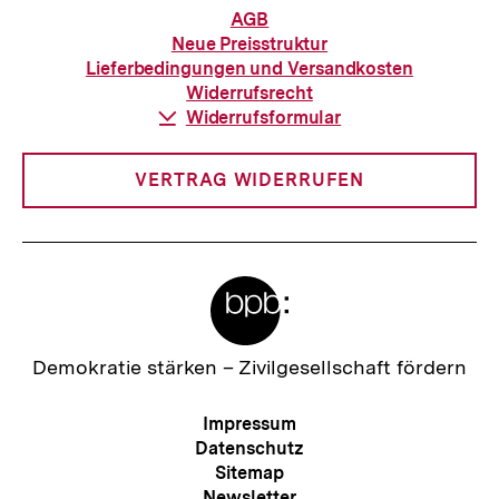
Informationen
AGB
zur
Neue Preisstruktur
Bestellung
Lieferbedingungen und Versandkosten
Widerrufsrecht
Download-
Widerrufsformular
Link:
VERTRAG WIDERRUFEN
Meta-
Links
Zur
Demokratie stärken –
Zivilgesellschaft fördern
Startseite
der
Meta-
Impressum
bpb
Navigation
Datenschutz
Sitemap
Newsletter