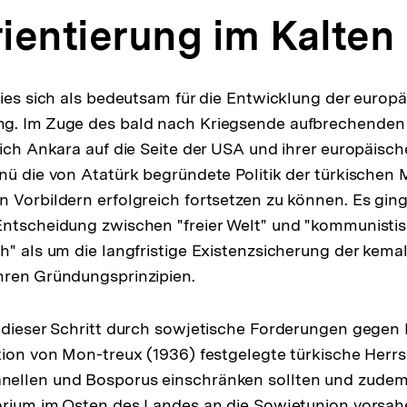
ientierung im Kalten
wies sich als bedeutsam für die Entwicklung der europ
g. Im Zuge des bald nach Kriegsende aufbrechenden
sich Ankara auf die Seite der USA und ihrer europäisc
nü die von Atatürk begründete Politik der türkischen
 Vorbildern erfolgreich fortsetzen zu können. Es gin
Entscheidung zwischen "freier Welt" und "kommunist
h" als um die langfristige Existenzsicherung der kemal
hren Gründungsprinzipien.
 dieser Schritt durch sowjetische Forderungen gegen 
tion von Mon-treux (1936) festgelegte türkische Herrs
ellen und Bosporus einschränken sollten und zude
orium im Osten des Landes an die Sowjetunion vorsahen