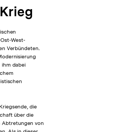
 Krieg
äischen
 Ost-West-
hen Verbündeten.
 Modernisierung
g ihm dabei
ischem
istischen
Kriegsende, die
chaft über die
m Abtretungen von
. Als in dieser