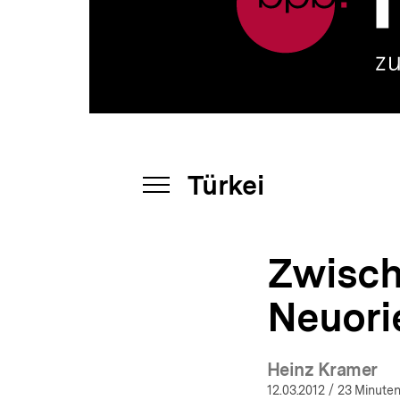
|
a
bpb.de
t
i
o
n
Türkei
INHALTSNAVIGATION
ÖFFNEN
Zwisch
Neuori
Heinz Kramer
12.03.2012
/ 23 Minuten