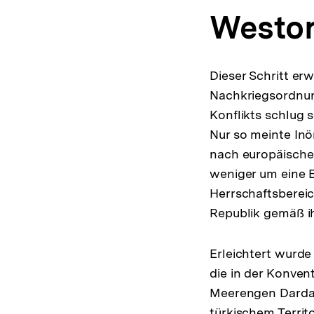
Westor
Dieser Schritt er
Nachkriegsordnun
Konflikts schlug 
Nur so meinte Inö
nach europäischen
weniger um eine 
Herrschaftsbereic
Republik gemäß i
Erleichtert wurde
die in der Konven
Meerengen Dardan
türkischem Territ