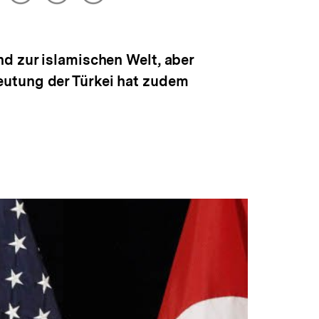
drucken
Optionen
merken
anzeigen
nd zur islamischen Welt, aber
eutung der Türkei hat zudem