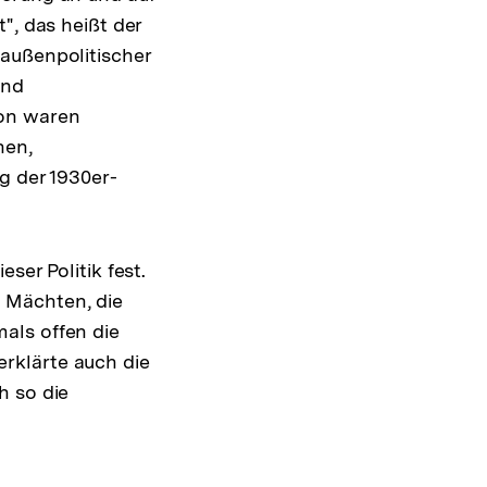
", das heißt der
 außenpolitischer
und
ion waren
nen,
g der 1930er-
ser Politik fest.
 Mächten, die
als offen die
 erklärte auch die
h so die