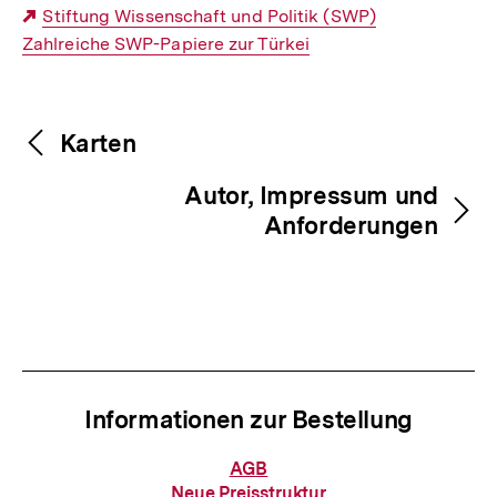
Externer
Stiftung Wissenschaft und Politik (SWP)
Zahlreiche SWP-Papiere zur Türkei
Link:
Fussnoten
Inhaltsnavigation
Inhaltsnavigation
Karten
Autor, Impressum und
Anforderungen
Informationen zur Bestellung
Informationen
AGB
zur
Neue Preisstruktur