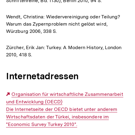
Schriftenreihe, Bd. 1130), Berlin 2010, 94 S.
Wendt, Christina: Wiedervereinigung oder Teilung?
Warum das Zypernproblem nicht gelöst wird,
Würzburg 2006, 338 S.
Zürcher, Erik Jan: Turkey. A Modern History, London
2010, 418 S.
Internetadressen
Externer
Organisation für wirtschaftliche Zusammenarbeit
und Entwicklung (OECD)
Link:
Die Internetseite der OECD bietet unter anderem
Wirtschaftsdaten der Türkei, insbesondere im
"Economic Survey Turkey 2010".