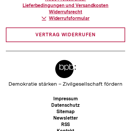
Bestellung
Lieferbedingungen und Versandkosten
Widerrufsrecht
Download-
Widerrufsformular
Link:
VERTRAG WIDERRUFEN
Meta-
Links
Zur
Demokratie stärken –
Zivilgesellschaft fördern
Startseite
der
Meta-
Impressum
bpb
Navigation
Datenschutz
Sitemap
Newsletter
RSS
Kontakt