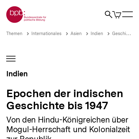
Direkt
Zur Startseite der bpb
zum
0
Artikel
Sho
Seiteninhalt
im
Naviga
Suche
springen
War
öffne
öffnen
öff
Pfadnavigation
Epochen
Brotkrümelnavigation
Themen
Internationales
Asien
Indien
Geschichte, Religion und Gesellschaft
der
indischen
Geschichte
bis
INHALTSNAVIGATION
1947
ÖFFNEN
|
Indien
Indien
|
bpb.de
Epochen der indischen
Geschichte bis 1947
Von den Hindu-Königreichen über
Mogul-Herrschaft und Kolonialzeit
zur Republik