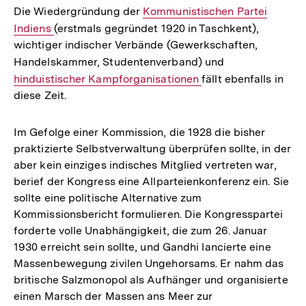
Die Wiedergründung der
Interner
Kommunistischen Partei
Indiens
(erstmals gegründet 1920 in Taschkent),
Link:
wichtiger indischer Verbände (Gewerkschaften,
Handelskammer, Studentenverband) und
Interner
hinduistischer Kampforganisationen
fällt ebenfalls in
Link:
diese Zeit.
Im Gefolge einer Kommission, die 1928 die bisher
praktizierte Selbstverwaltung überprüfen sollte, in der
aber kein einziges indisches Mitglied vertreten war,
berief der Kongress eine Allparteienkonferenz ein. Sie
sollte eine politische Alternative zum
Kommissionsbericht formulieren. Die Kongresspartei
forderte volle Unabhängigkeit, die zum 26. Januar
1930 erreicht sein sollte, und Gandhi lancierte eine
Massenbewegung zivilen Ungehorsams. Er nahm das
britische Salzmonopol als Aufhänger und organisierte
einen Marsch der Massen ans Meer zur