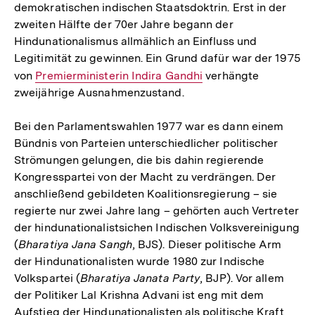
demokratischen indischen Staatsdoktrin. Erst in der
zweiten Hälfte der 70er Jahre begann der
Hindunationalismus allmählich an Einfluss und
Legitimität zu gewinnen. Ein Grund dafür war der 1975
von
Interner
Premierministerin Indira Gandhi
verhängte
zweijährige Ausnahmenzustand.
Link:
Bei den Parlamentswahlen 1977 war es dann einem
Bündnis von Parteien unterschiedlicher politischer
Strömungen gelungen, die bis dahin regierende
Kongresspartei von der Macht zu verdrängen. Der
anschließend gebildeten Koalitionsregierung – sie
regierte nur zwei Jahre lang – gehörten auch Vertreter
der hindunationalistsichen Indischen Volksvereinigung
(
Bharatiya Jana Sangh
, BJS). Dieser politische Arm
der Hindunationalisten wurde 1980 zur Indische
Volkspartei (
Bharatiya Janata Party
, BJP). Vor allem
der Politiker Lal Krishna Advani ist eng mit dem
Aufstieg der Hindunationalisten als politische Kraft