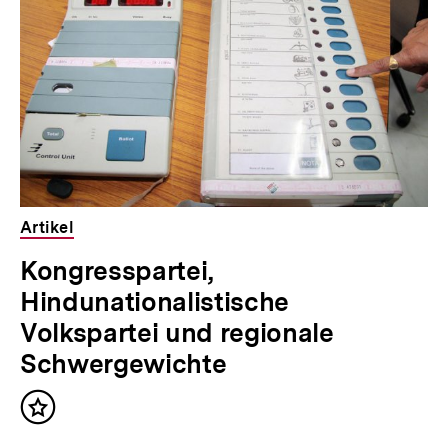
Inhalte
a
l
t
:
Artikel
Kongresspartei,
Hindunationalistische
Volkspartei und regionale
Schwergewichte
Inhalt
merken