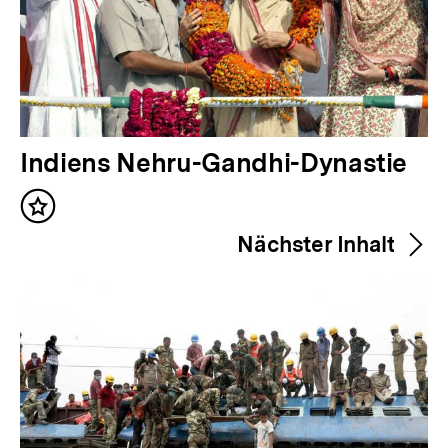
V
Indiens Nehru-Gandhi-Dynastie
o
Inhalt
r
merken
Nächster Inhalt
h
e
r
i
g
e
r