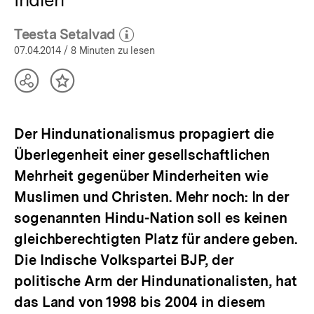
Teesta Setalvad
(Mehr zum Autor)
öffnen
07.04.2014
/ 8 Minuten zu lesen
Teilen
Inhalt
Optionen
merken
anzeigen
Der Hindunationalismus propagiert die
Überlegenheit einer gesellschaftlichen
Mehrheit gegenüber Minderheiten wie
Muslimen und Christen. Mehr noch: In der
sogenannten Hindu-Nation soll es keinen
gleichberechtigten Platz für andere geben.
Die Indische Volkspartei BJP, der
politische Arm der Hindunationalisten, hat
das Land von 1998 bis 2004 in diesem