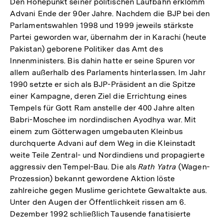
Den Höhepunkt seiner politischen Laufbahn erklomm
Advani Ende der 90er Jahre. Nachdem die BJP bei den
Parlamentswahlen 1998 und 1999 jeweils stärkste
Partei geworden war, übernahm der in Karachi (heute
Pakistan) geborene Politiker das Amt des
Innenministers. Bis dahin hatte er seine Spuren vor
allem außerhalb des Parlaments hinterlassen. Im Jahr
1990 setzte er sich als BJP-Präsident an die Spitze
einer Kampagne, deren Ziel die Errichtung eines
Tempels für Gott Ram anstelle der 400 Jahre alten
Babri-Moschee im nordindischen Ayodhya war. Mit
einem zum Götterwagen umgebauten Kleinbus
durchquerte Advani auf dem Weg in die Kleinstadt
weite Teile Zentral- und Nordindiens und propagierte
aggressiv den Tempel-Bau. Die als
Rath Yatra
(Wagen-
Prozession) bekannt gewordene Aktion löste
zahlreiche gegen Muslime gerichtete Gewaltakte aus.
Unter den Augen der Öffentlichkeit rissen am 6.
Dezember 1992 schließlich Tausende fanatisierte