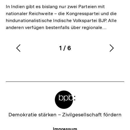
In Indien gibt es bislang nur zwei Parteien mit
nationaler Reichweite – die Kongresspartei und die
hindunationalistische Indische Volkspartei BJP. Alle
anderen verfügen bestenfalls über regionale…
1
/
6
Vorherigen
Nächs
Karussellinhalt
von
Inhalt
Inhalt
anzeigen
anzei
Meta-
Links
Zur
Demokratie stärken –
Zivilgesellschaft fördern
Startseite
der
Meta-
Impressum