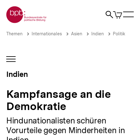
Direkt
Zur Startseite der bpb
zum
0
Artikel
Sho
Seiteninhalt
im
Naviga
Suche
springen
War
öffne
öffnen
öff
Pfadnavigation
Kampfansage
Brotkrümelnavigation
Themen
Internationales
Asien
Indien
Politik
an
die
Demokratie
|
INHALTSNAVIGATION
Indien
ÖFFNEN
|
Indien
bpb.de
Kampfansage an die
Demokratie
Hindunationalisten schüren
Vorurteile gegen Minderheiten in
Indien