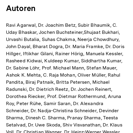
Autoren
Ravi Agarwal, Dr. Joachim Betz, Subir Bhaumik, C.
Uday Bhaskar, Jochen Buchsteiner,Shujaat Bukhari,
Urvashi Butalia, Suhas Chakma, Neerja Chowdhury,
John Dayal, Bharat Dogra, Dr. Maria Framke, Dr. Doris
Hillger, Iftikhar Gilani, Rainer Hörig, Manuela Kessler,
Rasheed Kidwai, Kuldeep Kumar, Siddhartha Kumar,
Dr. Sabine Löhr, Prof. Michael Mann, Stefan Mauer,
Ashok K. Mehta, C. Raja Mohan, Oliver Müller, Rahul
Pandita, Biraj Patnaik, Britta Petersen, Michael
Radunski, Dr. Dietrich Reetz, Dr. Jochen Reinert,
Dorothea Riecker, Prof. Dietmar Rothermund, Aruna
Roy, Peter Rühe, Samir Saran, Dr. Alexandra
Schneider, Dr. Nadja-Christina Schneider, Devinder
Sharma, Dinesh C. Sharma, Pranay Sharma, Teesta
Setalvad, Dr. Uwe Skoda, Shiv Visvanathan, Dr. Klaus
Voll, Dr. Christian Wagner, Dr. Heinz-Werner Wessler,