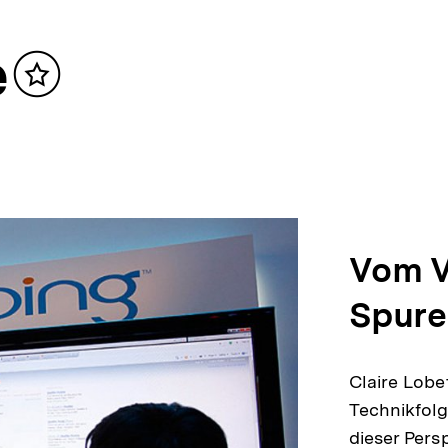
e
Inhalt
merken
Vom V
Spure
Claire Lobe
Technikfol
dieser Pers