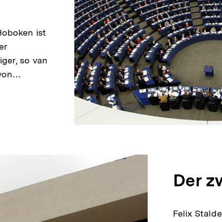
halt
rken
Hoboken ist
er
ger, so van
 von…
Der z
Felix Stald