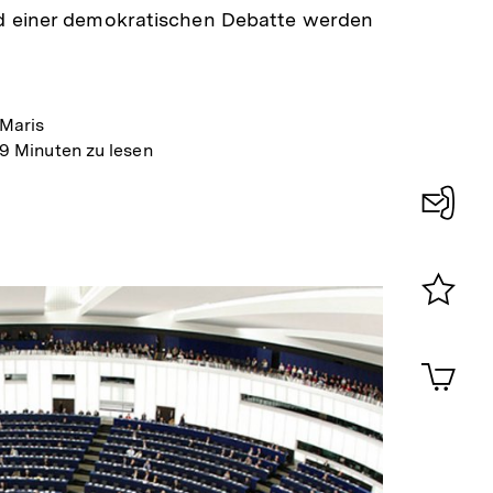
 einer demokratischen Debatte werden
-Maris
9 Minuten zu lesen
Konta
0
Merklist
ansehen
0
Artik
im
Shop-
Warenko
ansehen