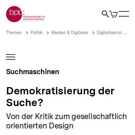
Direkt
Zur Startseite der bpb
zum
0
Artikel
Sho
Seiteninhalt
im
Naviga
Suche
springen
War
öffne
öffnen
öff
Pfadnavigation
Demokratisierung
Brotkrümelnavigation
Themen
Politik
Medien & Digitales
Digitalisierung
der
Suche?
|
Die
INHALTSNAVIGATION
Politik
ÖFFNEN
des
Suchmaschinen
Suchens
|
bpb.de
Demokratisierung der
Suche?
Von der Kritik zum gesellschaftlich
orientierten Design