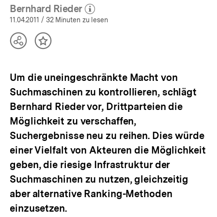
Bernhard Rieder
(Mehr zum Autor)
öffnen
11.04.2011
/ 32 Minuten zu lesen
Teilen
Inhalt
Optionen
merken
anzeigen
Um die uneingeschränkte Macht von
Suchmaschinen zu kontrollieren, schlägt
Bernhard Rieder vor, Drittparteien die
Möglichkeit zu verschaffen,
Suchergebnisse neu zu reihen. Dies würde
einer Vielfalt von Akteuren die Möglichkeit
geben, die riesige Infrastruktur der
Suchmaschinen zu nutzen, gleichzeitig
aber alternative Ranking-Methoden
einzusetzen.