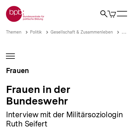
Direkt
Zur Startseite der bpb
zum
0
Artikel
Sho
Seiteninhalt
im
Naviga
Suche
springen
War
öffne
öffnen
öff
Pfadnavigation
Frauen
Brotkrümelnavigation
Themen
Politik
Gesellschaft & Zusammenleben
Gende
in
der
Bundeswehr
|
INHALTSNAVIGATION
Frauen
ÖFFNEN
in
Frauen
Deutschland
|
bpb.de
Frauen in der
Bundeswehr
Interview mit der Militärsoziologin
Ruth Seifert