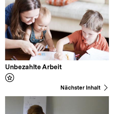
V
Unbezahlte Arbeit
o
Inhalt
r
merken
Nächster Inhalt
h
e
r