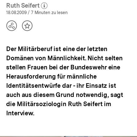
Ruth Seifert
(Mehr zum Autor)
öffnen
18.08.2009
/ 7 Minuten zu lesen
Teilen
Inhalt
Optionen
merken
anzeigen
Der Militärberuf ist eine der letzten
Domänen von Männlichkeit. Nicht selten
stellen Frauen bei der Bundeswehr eine
Herausforderung für männliche
Identitätsentwürfe dar - ihr Einsatz ist
auch aus diesem Grund notwendig, sagt
die Militärsoziologin Ruth Seifert im
Interview.