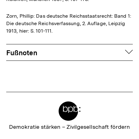
Zorn, Phillip: Das deutsche Reichsstaatsrecht: Band 1:
Die deutsche Reichsverfassung, 2. Auflage, Leipzig
1913, hier: S. 101-111.
Fussnoten
auf
Fußnoten
Meta-
Links
Zur
Demokratie stärken –
Zivilgesellschaft fördern
Startseite