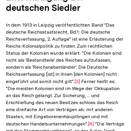
deutschen Siedler
In dem 1913 in Leipzig veröffentlichten Band "Das
deutsche Reichsstaatsrecht, Bd.1: Die deutsche
Reichsverfassung, 2. Auflage" ist eine Erläuterung der
Reichs-Kolonialpolitik zu finden. Zum rechtlichen
Status der Kolonien wurde erklärt: "Die Kolonien sind
nicht als 'Bestandteile' des Reiches aufzufassen,
sondern als 'Reichsnebenländer'. Die Deutsche
Reichsverfassung [ist] in ihnen [den Kolonien] nicht
eingeführt und somit nicht gilt".
Zur
[5]
Ferner heißt es:
"Die meisten Kolonien sind im Wege der Okkupation
Auflösung
an das Reich gelangt. Zur Sicherung, ... und
der
Erschließung des neuen Besitzes schloss das Reich
Fußnote
eine dreifache Art von Verträgen ab: mit anderen
Staaten, mit Eingeborenenhäuptlingen und mit
deutschen Handelsunternehmungen".
Zur
[6]
"Die Verträge
mit den Stammeshäuptlingen", so der Autor, "sind