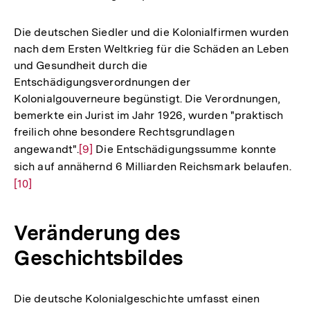
Die deutschen Siedler und die Kolonialfirmen wurden
nach dem Ersten Weltkrieg für die Schäden an Leben
und Gesundheit durch die
Entschädigungsverordnungen der
Kolonialgouverneure begünstigt. Die Verordnungen,
bemerkte ein Jurist im Jahr 1926, wurden "praktisch
freilich ohne besondere Rechtsgrundlagen
angewandt".
Zur
[9]
Die Entschädigungssumme konnte
sich auf annähernd 6 Milliarden Reichsmark belaufen.
Auflösung
Zur
[10]
der
Auf
Fußnote
der
Fuß
Veränderung des
Geschichtsbildes
Die deutsche Kolonialgeschichte umfasst einen