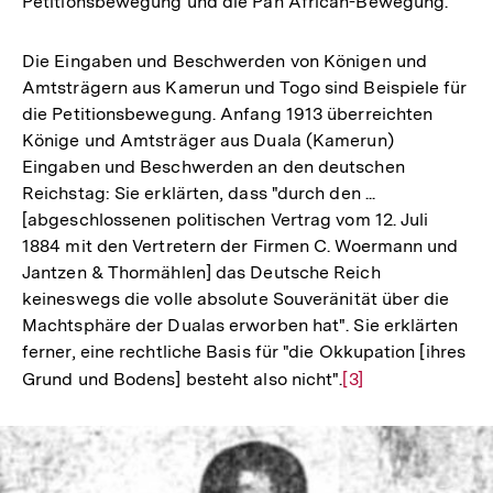
Petitionsbewegung und die Pan African-Bewegung.
Die Eingaben und Beschwerden von Königen und
Amtsträgern aus Kamerun und Togo sind Beispiele für
die Petitionsbewegung. Anfang 1913 überreichten
Könige und Amtsträger aus Duala (Kamerun)
Eingaben und Beschwerden an den deutschen
Reichstag: Sie erklärten, dass "durch den ...
[abgeschlossenen politischen Vertrag vom 12. Juli
1884 mit den Vertretern der Firmen C. Woermann und
Jantzen & Thormählen] das Deutsche Reich
keineswegs die volle absolute Souveränität über die
Machtsphäre der Dualas erworben hat". Sie erklärten
ferner, eine rechtliche Basis für "die Okkupation [ihres
Grund und Bodens] besteht also nicht".
Zur
[3]
Auflösung
der
Fußnote