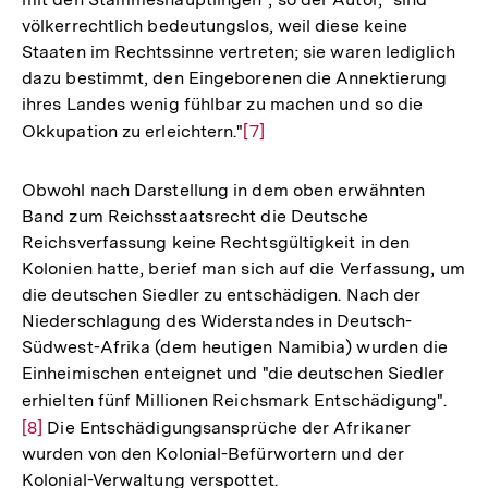
Auflösung
völkerrechtlich bedeutungslos, weil diese keine
der
Staaten im Rechtssinne vertreten; sie waren lediglich
Fußnote
dazu bestimmt, den Eingeborenen die Annektierung
ihres Landes wenig fühlbar zu machen und so die
Okkupation zu erleichtern."
Zur
[7]
Auflösung
der
Obwohl nach Darstellung in dem oben erwähnten
Fußnote
Band zum Reichsstaatsrecht die Deutsche
Reichsverfassung keine Rechtsgültigkeit in den
Kolonien hatte, berief man sich auf die Verfassung, um
die deutschen Siedler zu entschädigen. Nach der
Niederschlagung des Widerstandes in Deutsch-
Südwest-Afrika (dem heutigen Namibia) wurden die
Einheimischen enteignet und "die deutschen Siedler
erhielten fünf Millionen Reichsmark Entschädigung".
Zur
[8]
Die Entschädigungsansprüche der Afrikaner
Aufl
wurden von den Kolonial-Befürwortern und der
der
Kolonial-Verwaltung verspottet.
Fußn