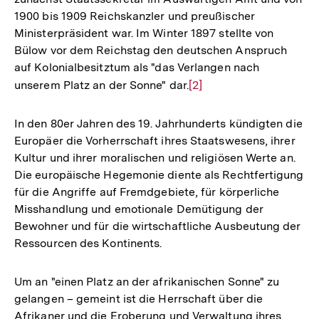
1900 bis 1909 Reichskanzler und preußischer
Ministerpräsident war. Im Winter 1897 stellte von
Bülow vor dem Reichstag den deutschen Anspruch
auf Kolonialbesitztum als "das Verlangen nach
unserem Platz an der Sonne" dar.
Zur
[2]
Auflösung
der
In den 80er Jahren des 19. Jahrhunderts kündigten die
Fußnote
Europäer die Vorherrschaft ihres Staatswesens, ihrer
Kultur und ihrer moralischen und religiösen Werte an.
Die europäische Hegemonie diente als Rechtfertigung
für die Angriffe auf Fremdgebiete, für körperliche
Misshandlung und emotionale Demütigung der
Bewohner und für die wirtschaftliche Ausbeutung der
Ressourcen des Kontinents.
Um an "einen Platz an der afrikanischen Sonne" zu
gelangen – gemeint ist die Herrschaft über die
Afrikaner und die Eroberung und Verwaltung ihres