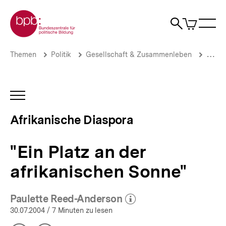
Direkt
Zur Startseite der bpb
zum
0
Artikel
Sho
Seiteninhalt
im
Naviga
Suche
springen
War
öffne
öffnen
öff
Pfadnavigation
"Ein
Brotkrümelnavigation
Themen
Politik
Gesellschaft & Zusammenleben
Migrat
Platz
an
der
afrikanischen
INHALTSNAVIGATION
Sonne"
ÖFFNEN
|
Afrikanische Diaspora
Afrikanische
Diaspora
in
"Ein Platz an der
Deutschland
|
afrikanischen Sonne"
bpb.de
Paulette Reed-Anderson
(Mehr zum Autor)
öffnen
30.07.2004
/ 7 Minuten zu lesen