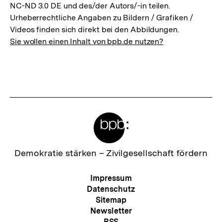
NC-ND 3.0 DE und des/der Autors/-in teilen.
Urheberrechtliche Angaben zu Bildern / Grafiken /
Videos finden sich direkt bei den Abbildungen.
Sie wollen einen Inhalt von bpb.de nutzen?
Meta-
Links
Zur
Demokratie stärken –
Zivilgesellschaft fördern
Startseite
der
Meta-
Impressum
bpb
Navigation
Datenschutz
Sitemap
Newsletter
RSS