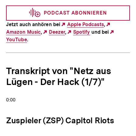
Link:
PODCAST ABONNIEREN
Jetzt auch anhören bei
Externer
Apple Podcasts
,
Externer
Amazon Music
,
Externer
Deezer
,
Link:
Externer
Spotify
und bei
Link:
Externer
YouTube
.
Link:
Link:
Link:
Transkript von "Netz aus
Lügen - Der Hack (1/7)"
0:00
Zuspieler (ZSP) Capitol Riots