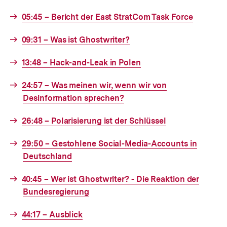
Link:
Interner
05:45 – Bericht der East StratCom Task Force
Link:
Interner
09:31 – Was ist Ghostwriter?
Link:
Interner
13:48 – Hack-and-Leak in Polen
Link:
Interner
24:57 – Was meinen wir, wenn wir von
Link:
Desinformation sprechen?
Interner
26:48 – Polarisierung ist der Schlüssel
Link:
Interner
29:50 – Gestohlene Social-Media-Accounts in
Link:
Deutschland
Interner
40:45 – Wer ist Ghostwriter? - Die Reaktion der
Link:
Bundesregierung
Interner
44:17 – Ausblick