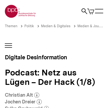
Direkt
Zur Startseite der bpb
zum
0
Artikel
Sho
Seiteninhalt
im
Naviga
Suche
springen
War
öffne
öffnen
öff
Pfadnavigation
Podcast:
Brotkrümelnavigation
Themen
Politik
Medien & Digitales
Medien & Journalismus
Netz
aus
Lügen
–
INHALTSNAVIGATION
Der
ÖFFNEN
Hack
Digitale Desinformation
(1/8)
|
Digitale
Podcast: Netz aus
Desinformation
|
Lügen – Der Hack (1/8)
bpb.de
Christian Alt
(Mehr zum Autor)
öffnen
Jochen Dreier
(Mehr zum Autor)
öffnen