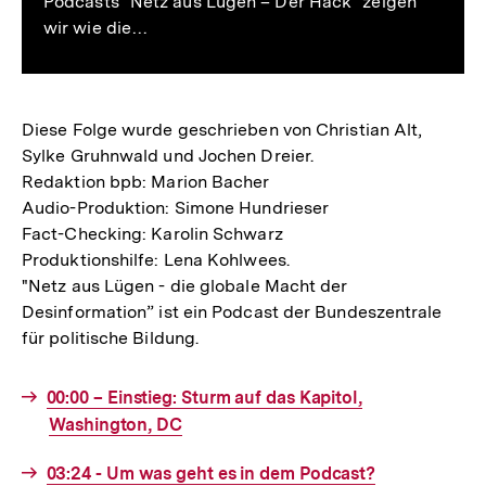
Podcasts "Netz aus Lügen – Der Hack" zeigen
wir wie die…
Diese Folge wurde geschrieben von Christian Alt,
Sylke Gruhnwald und Jochen Dreier.
Redaktion bpb: Marion Bacher
Audio-Produktion: Simone Hundrieser
Fact-Checking: Karolin Schwarz
Produktionshilfe: Lena Kohlwees.
"Netz aus Lügen - die globale Macht der
Desinformation” ist ein Podcast der Bundeszentrale
für politische Bildung.
Interner
00:00 – Einstieg: Sturm auf das Kapitol,
Link:
Washington, DC
Interner
03:24 - Um was geht es in dem Podcast?