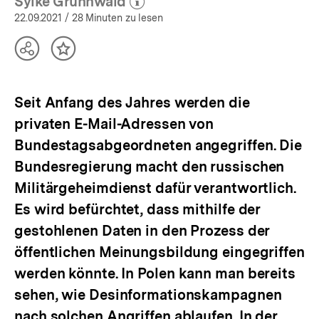
Sylke Gruhnwald
(Mehr zum Autor)
öffnen
22.09.2021
/ 28 Minuten zu lesen
Teilen
Inhalt
Optionen
merken
anzeigen
Seit Anfang des Jahres werden die
privaten E-Mail-Adressen von
Bundestagsabgeordneten angegriffen. Die
Bundesregierung macht den russischen
Militärgeheimdienst dafür verantwortlich.
Es wird befürchtet, dass mithilfe der
gestohlenen Daten in den Prozess der
öffentlichen Meinungsbildung eingegriffen
werden könnte. In Polen kann man bereits
sehen, wie Desinformationskampagnen
nach solchen Angriffen ablaufen. In der