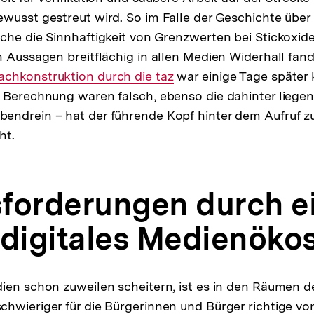
wusst gestreut wird. So im Falle der Geschichte über 
che die Sinnhaftigkeit von Grenzwerten bei Stickoxide
n Aussagen breitflächig in allen Medien Widerhall fand
xterner
achkonstruktion durch die taz
war einige Tage später k
 Berechnung waren falsch, ebenso die dahinter liege
nk:
endrein – hat der führende Kopf hinter dem Aufruf 
ht.
forderungen durch e
 digitales Medienöko
ien schon zuweilen scheitern, ist es in den Räumen de
hwieriger für die Bürgerinnen und Bürger richtige vo