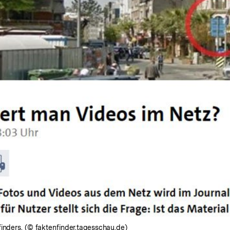
inders. (© faktenfinder.tagesschau.de)