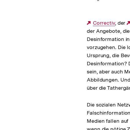
Externer
Correctiv
, der
der Angebote, di
Link:
Desinformation in
vorzugehen. Die I
Ursprung, die Be
Desinformation? D
sein, aber auch M
Abbildungen. Und
über die Tathergä
Die sozialen Netz
Falschinformation
Medien fallen auf
wenn die nötige Ze