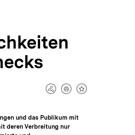
chkeiten
hecks
Artikel
Teilen
Inhalt
drucken
Optionen
merken
anzeigen
rungen und das Publikum mit
t deren Verbreitung nur