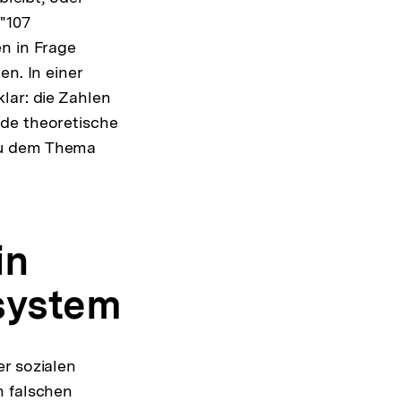
"107
n in Frage
en. In einer
lar: die Zahlen
nde theoretische
zu dem Thema
in
system
r sozialen
n falschen