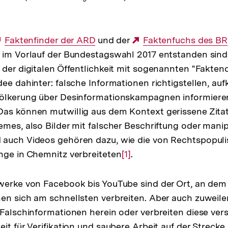
Externer
Faktenfinder der ARD
und der
Externer
Faktenfuchs des BR
e im Vorlauf der Bundestagswahl 2017 entstanden sin
Link:
Link:
 der digitalen Öffentlichkeit mit sogenannten "Fakten
dee dahinter: falsche Informationen richtigstellen, au
völkerung über Desinformationskampagnen informiere
as können mutwillig aus dem Kontext gerissene Zitate
emes, also Bilder mit falscher Beschriftung oder manip
 auch Videos gehören dazu, wie die von Rechtspopuli
nge in Chemnitz verbreiteten
Zur
[1]
.
Auflösung
der
werke von Facebook bis YouTube sind der Ort, an dem
Fußnote
en sich am schnellsten verbreiten. Aber auch zuweile
 Falschinformationen herein oder verbreiten diese vers
it für Verifikation und saubere Arbeit auf der Strecke 