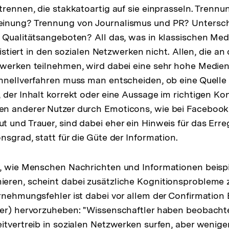
trennen, die stakkatoartig auf sie einprasseln. Trenn
inung? Trennung von Journalismus und PR? Untersc
 Qualitätsangeboten? All das, was in klassischen Me
existiert in den sozialen Netzwerken nicht. Allen, die an
zwerken teilnehmen, wird dabei eine sehr hohe Medi
hnellverfahren muss man entscheiden, ob eine Quelle
 der Inhalt korrekt oder eine Aussage im richtigen Kon
n anderer Nutzer durch Emoticons, wie bei Facebook
 und Trauer, sind dabei eher ein Hinweis für das Err
nsgrad, statt für die Güte der Information.
, wie Menschen Nachrichten und Informationen beispi
ren, scheint dabei zusätzliche Kognitionsprobleme z
rnehmungsfehler ist dabei vor allem der Confirmation 
er) hervorzuheben: "Wissenschaftler haben beobachtet
itvertreib in sozialen Netzwerken surfen, aber weniger