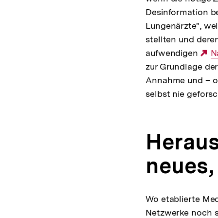
Desinformation be
Lungenärzte", wel
stellten und dere
aufwendigen
E
N
zur Grundlage der
Li
Annahme und – ob
selbst nie geforsc
Heraus
neues,
Wo etablierte Med
Netzwerke noch sc