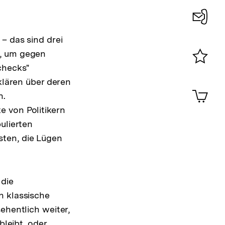
Konta
– das sind drei
0
d, um gegen
checks"
Merklist
fklären über deren
ansehen
0
Artik
n.
im
 von Politikern
Shop-
Warenko
ulierten
ansehen
sten, die Lügen
 die
n klassische
ehentlich weiter,
bleibt, oder