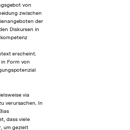
ungsgebot von
heidung zwischen
dienangeboten der
 den Diskursen in
enkompetenz
text erscheint.
 in Form von
egungspotenzial
elsweise via
u verursachen. In
Bias
, dass viele
, um gezielt