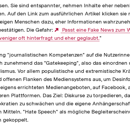
sen. Sie sind entspannter, nehmen Inhalte eher neben
en. Auf den Link zum ausführlichen Artikel klicken sie n
eigen Menschen dazu, eher Informationen wahrzunehm
bestätigen. Die Gefahr:
Externer
Passt eine Fake News zum We
weniger oft hinterfragt und eher geglaubt.
Link:
"
ng "journalistischen Kompetenzen" auf die Nutzerinne
ch zunehmend das "Gatekeeping", also das einordnen 
ismus. Vor allem populistische und extremistische Krä
 offenen Flanken des Mediensystems aus, um Desinf
r eigens errichteten Medienangeboten, auf Facebook, au
en Plattformen. Das Ziel: Diskurse zu torpedieren, da
ratien zu schwächen und die eigene Anhängerschaft 
len Mitteln. "Hate Speech" als mögliche Begleiterschei
n gekoppelt.