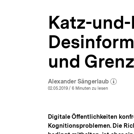
Grenzen
a
von
t
Faktenchecks
Katz-und-
i
|
o
Digitale
n
Desinformation
Desinform
|
bpb.de
und Grenz
Alexander Sängerlaub
(Mehr zum Autor)
öffnen
02.05.2019
/ 6 Minuten zu lesen
Digitale Öffentlichkeiten ko
Kognitionsproblemen. Die Ric