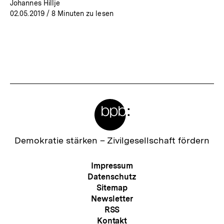
Johannes Hillje
02.05.2019
/ 8 Minuten zu lesen
Meta-
Links
Zur
Demokratie stärken –
Zivilgesellschaft fördern
Startseite
der
Meta-
Impressum
bpb
Navigation
Datenschutz
Sitemap
Newsletter
RSS
Kontakt