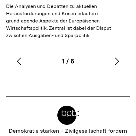
Die Analysen und Debatten zu aktuellen
Herausforderungen und Krisen erläutern
grundlegende Aspekte der Europäischen
Wirtschaftspolitik. Zentral ist dabei der Disput
zwischen Ausgaben- und Sparpolitik.
1
/
6
Vorherigen
Nächs
Karussellinhalt
von
Inhalt
Inhalt
anzeigen
anzei
Meta-
Links
Zur
Demokratie stärken –
Zivilgesellschaft fördern