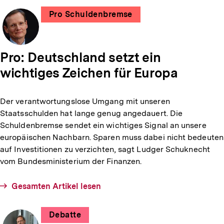
Pro Schuldenbremse
Pro: Deutschland setzt ein
wichtiges Zeichen für Europa
verfasst
von
Der verantwortungslose Umgang mit unseren
Dr.
Staatsschulden hat lange genug angedauert. Die
Mehrdad
Schuldenbremse sendet ein wichtiges Signal an unsere
Payandeh
europäischen Nachbarn. Sparen muss dabei nicht bedeuten
auf Investitionen zu verzichten, sagt Ludger Schuknecht
vom Bundesministerium der Finanzen.
Gesamten Artikel lesen
Debatte