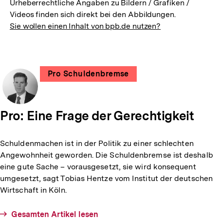
Urheberrechtliche Angaben zu Bildern / Grafiken /
Videos finden sich direkt bei den Abbildungen.
Sie wollen einen Inhalt von bpb.de nutzen?
Weitere
Pro Schuldenbremse
Meinungen
zur
Pro: Eine Frage der Gerechtigkeit
Debatte
verfasst
von
Schuldenmachen ist in der Politik zu einer schlechten
Dr.
Angewohnheit geworden. Die Schuldenbremse ist deshalb
Mehrdad
eine gute Sache – vorausgesetzt, sie wird konsequent
Payandeh
umgesetzt, sagt Tobias Hentze vom Institut der deutschen
Wirtschaft in Köln.
Gesamten Artikel lesen