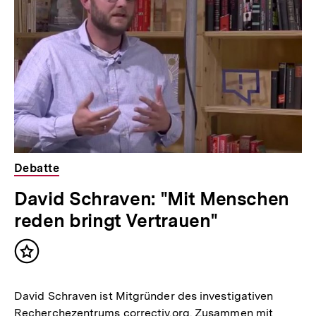
t
Inhalte
:
Debatte
David Schraven: "Mit Menschen
reden bringt Vertrauen"
Inhalt
merken
David Schraven ist Mitgründer des investigativen
Recherchezentrums correctiv.org. Zusammen mit