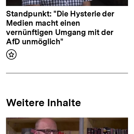
t
:
N
Standpunkt: "Die Hysterie der
ä
Medien macht einen
c
vernünftigen Umgang mit der
h
AfD unmöglich"
s
Inhalt
t
merken
e
r
I
n
Weitere Inhalte
h
a
Inhaltskarousell
Inhaltskarussell
l
für
überspringen
weitere