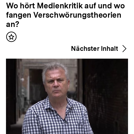
o
Wo hört Medienkritik auf und wo
r
fangen Verschwörungstheorien
h
an?
e
Inhalt
r
merken
Nächster Inhalt
i
g
e
r
I
n
h
a
l