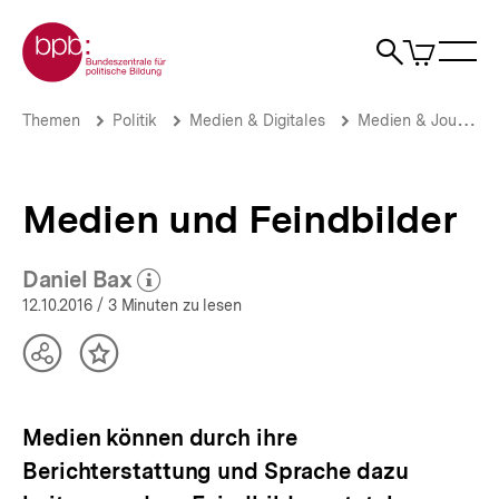
Direkt
Zur Startseite der bpb
zum
0
Artikel
Sho
Seiteninhalt
im
Naviga
Suche
springen
War
öffne
öffnen
öff
Pfadnavigation
Medien
Brotkrümelnavigation
Themen
Politik
Medien & Digitales
Medien & Journalismus
und
Feindbilder
|
Medienkritik
Medien und Feindbilder
|
bpb.de
Daniel Bax
(Mehr zum Autor)
öffnen
12.10.2016
/ 3 Minuten zu lesen
Teilen
Inhalt
Optionen
merken
anzeigen
Medien können durch ihre
Berichterstattung und Sprache dazu