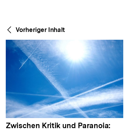
Weitere
Content-
Vorheriger Inhalt
Navigation
Inhalte
V
Zwischen Kritik und Paranoia: