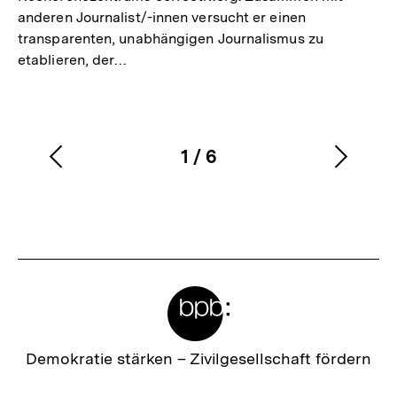
anderen Journalist/-innen versucht er einen
transparenten, unabhängigen Journalismus zu
etablieren, der…
1
/
6
Vorherigen
Nächs
Karussellinhalt
von
Inhalt
Inhalt
anzeigen
anzei
Meta-
Links
Zur
Demokratie stärken –
Zivilgesellschaft fördern
Startseite
der