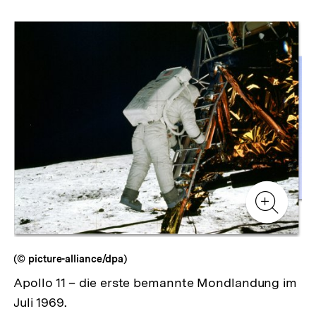
Inhaltskarussell
überspringen
Zur
Zur
Galerieansicht
Gale
Zur
Gale
(© picture-alliance/dpa)
Apollo 11 – die erste bemannte Mondlandung im
Juli 1969.