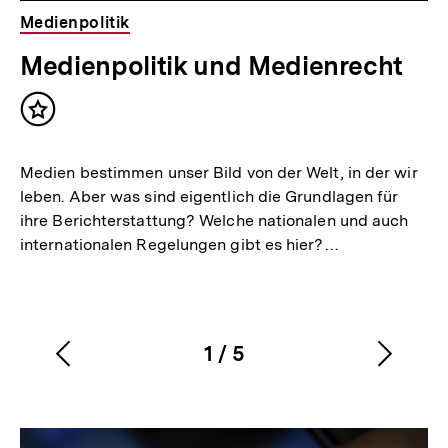
Medienpolitik
Medienpolitik und Medienrecht
Inhalt
merken
Medien bestimmen unser Bild von der Welt, in der wir
leben. Aber was sind eigentlich die Grundlagen für
ihre Berichterstattung? Welche nationalen und auch
internationalen Regelungen gibt es hier?…
1
/
5
Vorherigen
Nächs
Karussellinhalt
von
Inhalt
Inhalt
anzeigen
anzei