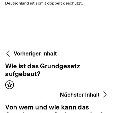
Deutschland ist somit doppelt geschützt.
Fussnoten
Weitere
Content-
Vorheriger Inhalt
Navigation
Inhalte
V
Wie ist das Grundgesetz
o
aufgebaut?
r
Inhalt
h
merken
Nächster Inhalt
e
r
N
Von wem und wie kann das
i