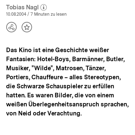
Tobias Nagl
(Mehr zum Autor)
öffnen
10.08.2004
/ 7 Minuten zu lesen
Teilen
Inhalt
Optionen
merken
anzeigen
Das Kino ist eine Geschichte weißer
Fantasien: Hotel-Boys, Barmänner, Butler,
Musiker, "Wilde", Matrosen, Tänzer,
Portiers, Chauffeure – alles Stereotypen,
die Schwarze Schauspieler zu erfüllen
hatten. Es waren Bilder, die von einem
weißen Überlegenheitsanspruch sprachen,
von Neid oder Verachtung.