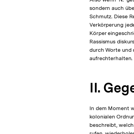
sondern auch über
Schmutz. Diese Re
Verkörperung jede
Körper eingeschri
Rassismus diskursi
durch Worte und 
aufrechterhalten.
II. Ge
In dem Moment wo 
kolonialen Ordnun
beschreibt, welch
rufen, wiederhole