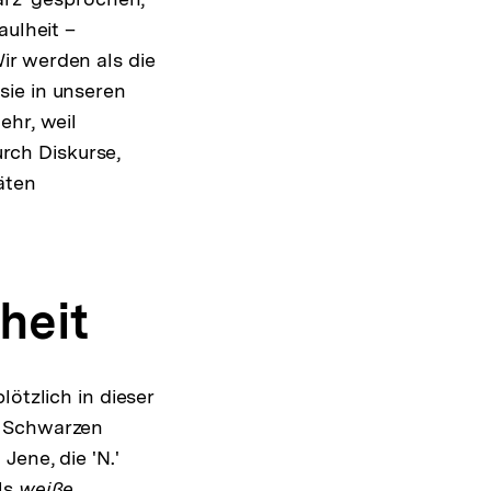
aulheit –
ir werden als die
sie in unseren
ehr, weil
urch Diskurse,
äten
heit
ötzlich in dieser
 Schwarzen
Jene, die 'N.'
ls
weiße