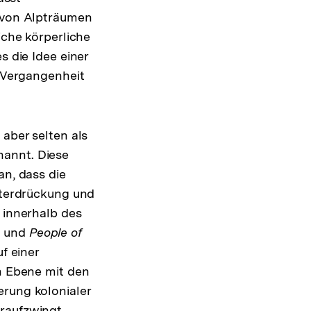
 von Alpträumen
iche körperliche
 die Idee einer
 Vergangenheit
aber selten als
annt. Diese
n, dass die
nterdrückung und
 innerhalb des
n und
People of
f einer
en Ebene mit den
erung kolonialer
raufzwingt.