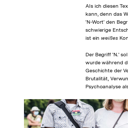
Als ich diesen Te
kann, denn das Wo
'N-Wort' den Begri
schwierige Entsch
ist ein
weißes
Konz
Der Begriff 'N.' s
wurde während der
Geschichte der Ver
Brutalität, Verw
Psychoanalyse als