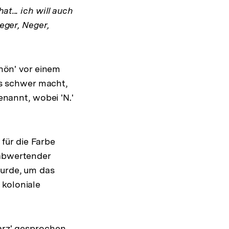
t... ich will auch
eger, Neger,
chön' vor einem
 es schwer macht,
enannt, wobei 'N.'
für die Farbe
 abwertender
wurde, um das
koloniale
arz' gesprochen,