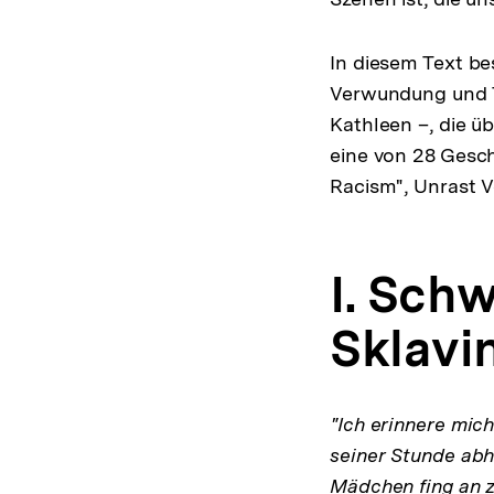
In diesem Text be
Verwundung und Tr
Kathleen –, die üb
eine von 28 Gesc
Racism", Unrast V
I. Sch
Sklavi
"Ich erinnere mich
seiner Stunde abho
Mädchen fing an z