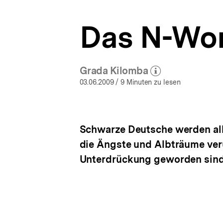
bpb.de
a
t
Das N-Wo
i
o
n
Grada Kilomba
(Mehr zum Autor)
öffnen
03.06.2009
/ 9 Minuten zu lesen
Schwarze Deutsche werden all
die Ängste und Albträume verur
Unterdrückung geworden sind.