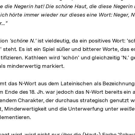
 die Negerin hat! Die schöne Haut, die diese Negerin ha
.) ich hörte immer wieder nur dieses eine Wort: Neger, N
.."
tion
'schöne N.'
ist vieldeutig, da ein positives Wort: 's
' steht. Es ist ein Spiel süßer und bitterer Worte, das
ifizieren. Kathleen wird 'schön' und gleichzeitig 'N.' g
 als minderwertig markiert.
mt das N-Wort aus dem Lateinischen als Bezeichnung 
m Ende des 18. Jh. war jedoch das N-Wort bereits ein
tzendem Charakter, der durchaus strategisch genutzt 
t, Minderwertigkeit und die Unterwerfung unter
weiße
lementieren.
sagt wird, wird nicht nur über die (Haut-) Farbe 'Schw