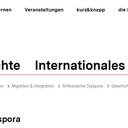
ernen
Veranstaltungen
kurz&knapp
die
hte
Internationales
ion
en
Migration & Integration
Afrikanische Diaspora
Geschic
spora