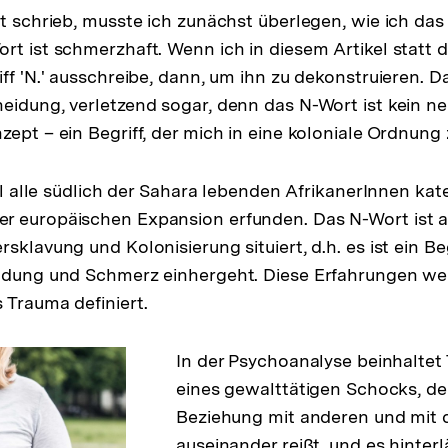
xt schrieb, musste ich zunächst überlegen, wie ich da
rt ist schmerzhaft. Wenn ich in diesem Artikel stat
ff 'N.' ausschreibe, dann, um ihn zu dekonstruieren. Da
eidung, verletzend sogar, denn das N-Wort ist kein ne
ept – ein Begriff, der mich in eine koloniale Ordnung 
oll alle südlich der Sahara lebenden AfrikanerInnen ka
 europäischen Expansion erfunden. Das N-Wort ist al
sklavung und Kolonisierung situiert, d.h. es ist ein Beg
undung und Schmerz einhergeht. Diese Erfahrungen we
 Trauma definiert.
In der Psychoanalyse beinhaltet
eines gewalttätigen Schocks, der
Beziehung mit anderen und mit d
auseinander reißt, und es hinterl