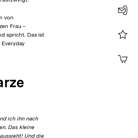
rm von
Konta
zen Frau –
0
d spricht. Das ist
f Everyday
Merklist
ansehen
0
Artik
im
Shop-
Warenko
arze
ansehen
und ich ihn nach
en. Das kleine
 aussieht! Und die