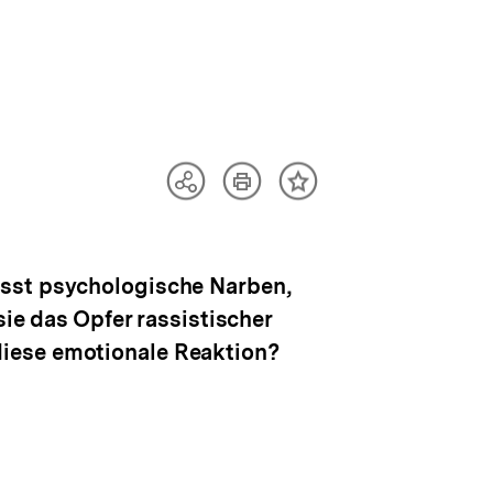
Artikel
Teilen
Inhalt
drucken
Optionen
merken
anzeigen
ässt psychologische Narben,
sie das Opfer rassistischer
diese emotionale Reaktion?