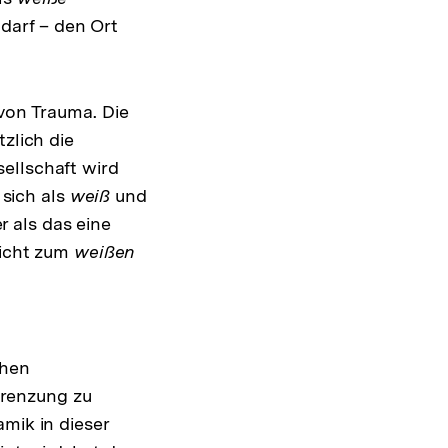
darf – den Ort
 von Trauma. Die
zlich die
ellschaft wird
 sich als
weiß
und
 als das eine
nicht zum
weißen
chen
renzung zu
mik in dieser