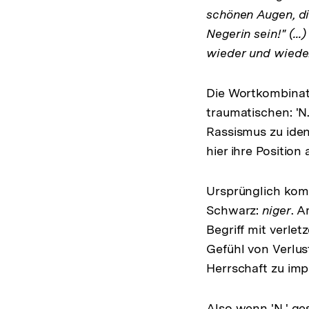
schönen Augen, die
Negerin sein!" (..
wieder und wieder.
Die Wortkombina
traumatischen: 'N.
Rassismus zu ident
hier ihre Position
Ursprünglich kom
Schwarz:
niger
. A
Begriff mit verle
Gefühl von Verlus
Herrschaft zu imp
Also wenn 'N.' ge