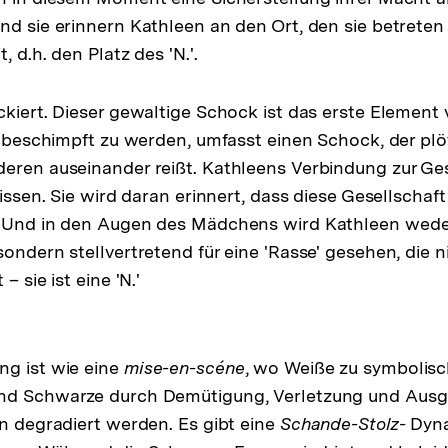
nd sie erinnern Kathleen an den Ort, den sie betreten 
, d.h. den Platz des 'N.'.
ckiert. Dieser gewaltige Schock ist das erste Element
.' beschimpft zu werden, umfasst einen Schock, der plöt
eren auseinander reißt. Kathleens Verbindung zur Ges
rissen. Sie wird daran erinnert, dass diese Gesellschaft
. Und in den Augen des Mädchens wird Kathleen weder
sondern stellvertretend für eine 'Rasse' gesehen, die 
– sie ist eine 'N.'
ng ist wie eine
mise-en-scéne
, wo Weiße zu symbolis
nd Schwarze durch Demütigung, Verletzung und Ausg
en degradiert werden. Es gibt eine
Schande-Stolz-
Dyna