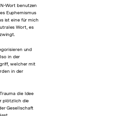
s N-Wort benutzen
t des Euphemismus
s ist eine für mich
utrales Wort, es
zwingt.
tegorisieren und
so in der
riff, welcher mit
rden in der
 Trauma die Idee
 plötzlich die
er Gesellschaft
ässt