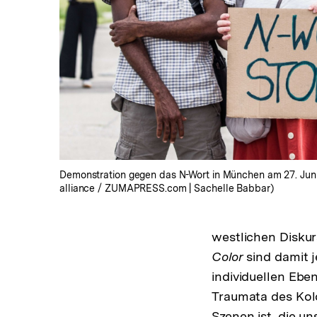
In
Lightbox
öffnen
Demonstration gegen das N-Wort in München am 27. Juni
alliance / ZUMAPRESS.com | Sachelle Babbar)
westlichen Disku
Color
sind damit j
individuellen Ebe
Traumata des Kolo
Szenen ist, die u