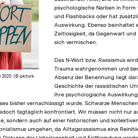
psychologische Narben in Form
und Flashbacks oder hat zusätzl
Auswirkung. Ebenso beinhaltet es
Zeitlosigkeit, da Gegenwart und
sich vermischen.
Das N-Wort bzw. Rassismus wird 
Trauma wahrgenommen und ben
 2020. (© picture
Absenz der Benennung liegt dara
Geschichte der rassistischen U
ihre psychologische Auswirkung
rses bisher vernachlässigt wurde. Schwarze Mensche
edoch tagtäglich konfrontiert. Wir müssen nicht nur au
ne, sondern auch auf einer historischen und kollektiv
nialismus umgehen, da Alltagsrassismus eine Reinitii
ns Diskurse der Unterlegenheit und Entfremdung wiede