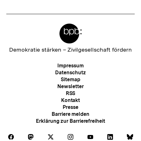
Meta-
Links
Zur
Demokratie stärken –
Zivilgesellschaft fördern
Startseite
der
Meta-
Impressum
bpb
Navigation
Datenschutz
Sitemap
Newsletter
RSS
Kontakt
Presse
Barriere melden
Erklärung zur Barrierefreiheit
Auf
Auf
Auf
Auf
Auf
Auf
Au
Folgen
Folgen
Folgen
Folgen
Folgen
Folgen
Fol