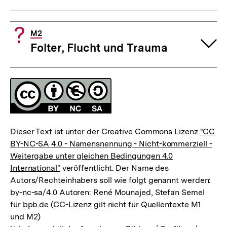
M2
Folter, Flucht und Trauma
Fussnoten
Lizenz
Dieser Text ist unter der Creative Commons Lizenz
"CC
BY-NC-SA 4.0 - Namensnennung - Nicht-kommerziell -
Weitergabe unter gleichen Bedingungen 4.0
International"
veröffentlicht. Der Name des
Autors/Rechteinhabers soll wie folgt genannt werden:
by-nc-sa/4.0 Autoren: René Mounajed, Stefan Semel
für bpb.de (CC-Lizenz gilt nicht für Quellentexte M1
und M2)