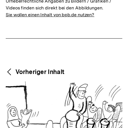
Urheberrechtliche Angaben zu Bildern / Grafiken /
Videos finden sich direkt bei den Abbildungen.
Sie wollen einen Inhalt von bpb.de nutzen?
Weitere
Content-
Vorheriger Inhalt
Navigation
Inhalte