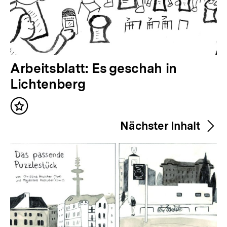
V
Arbeitsblatt: Es geschah in
o
Lichtenberg
r
Inhalt
h
merken
Nächster Inhalt
e
r
i
g
e
r
I