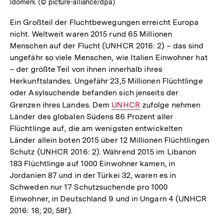
Idomeni. (© picture-alliance/dpa)
Ein Großteil der Fluchtbewegungen erreicht Europa
nicht. Weltweit waren 2015 rund 65 Millionen
Menschen auf der Flucht (UNHCR 2016: 2) – das sind
ungefähr so viele Menschen, wie Italien Einwohner hat
– der größte Teil von ihnen innerhalb ihres
Herkunftslandes. Ungefähr 23,5 Millionen Flüchtlinge
oder Asylsuchende befanden sich jenseits der
Grenzen ihres Landes. Dem
Interner
UNHCR
zufolge nehmen
Länder des globalen Südens 86 Prozent aller
Link:
Flüchtlinge auf, die am wenigsten entwickelten
Länder allein boten 2015 über 12 Millionen Flüchtlingen
Schutz (UNHCR 2016: 2). Während 2015 im Libanon
183 Flüchtlinge auf 1000 Einwohner kamen, in
Jordanien 87 und in der Türkei 32, waren es in
Schweden nur 17 Schutzsuchende pro 1000
Einwohner, in Deutschland 9 und in Ungarn 4 (UNHCR
2016: 18; 20; 58f).