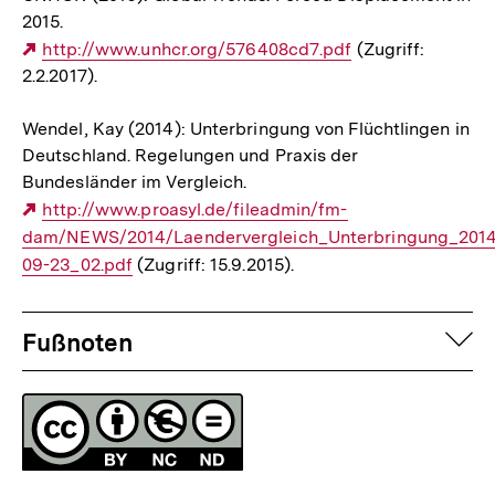
2015.
Externer
http://www.unhcr.org/576408cd7.pdf
(Zugriff:
2.2.2017).
Link:
Wendel, Kay (2014): Unterbringung von Flüchtlingen in
Deutschland. Regelungen und Praxis der
Bundesländer im Vergleich.
Externer
http://www.proasyl.de/fileadmin/fm-
dam/NEWS/2014/Laendervergleich_Unterbringung_2014
Link:
09-23_02.pdf
(Zugriff: 15.9.2015).
Fussnoten
auf
Fußnoten
Lizenz