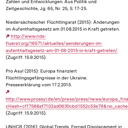
Zahlen und Entwicklungen. Aus Politik und
Zeitgeschichte, Jg. 65, Nr. 25, S. 17-25.
Niedersächsischer Flüchtlingsrat (2015): Änderungen
im Aufenthaltsgesetz am 01.08.2015 in Kraft getreten.
Externer
http://www.nds-
fluerat.org/16571/aktuelles/aenderungen-im-
Link:
aufenthaltsgesetz-am-01-08-2015-in-kraft-getreten/
(Zugriff: 15.9.2015).
Pro Asyl (2015): Europa finanziert
Flüchtlingsgefängnisse in der Ukraine.
Presseerklärung vom 17.2.2015.
Externer
http://www.proasyl.de/en/press/press/news/europa_fina
Link:
cHash=cf17568af7102ad0630cbd1552c53e79&no_cache=1
(Zugriff: 15.9.2015).
UNHCR (2016): Global Trends. Forced Displacement in