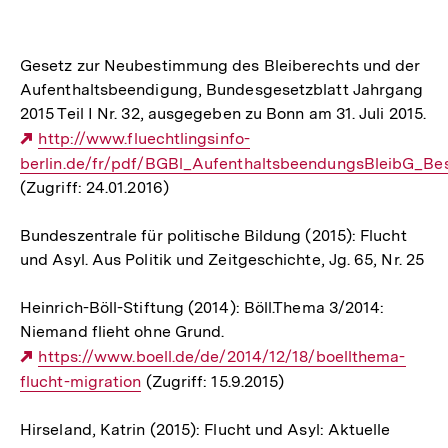
Gesetz zur Neubestimmung des Bleiberechts und der
Aufenthaltsbeendigung, Bundesgesetzblatt Jahrgang
2015 Teil I Nr. 32, ausgegeben zu Bonn am 31. Juli 2015.
Externer
http://www.fluechtlingsinfo-
berlin.de/fr/pdf/BGBl_AufenthaltsbeendungsBleibG_Be
Link:
(Zugriff: 24.01.2016)
Bundeszentrale für politische Bildung (2015): Flucht
und Asyl. Aus Politik und Zeitgeschichte, Jg. 65, Nr. 25
Heinrich-Böll-Stiftung (2014): Böll.Thema 3/2014:
Niemand flieht ohne Grund.
Externer
https://www.boell.de/de/2014/12/18/boellthema-
flucht-migration
Link:
(Zugriff: 15.9.2015)
Hirseland, Katrin (2015): Flucht und Asyl: Aktuelle